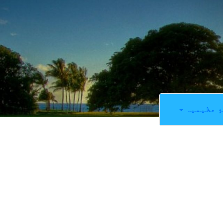
ِ عظیمیہ
0