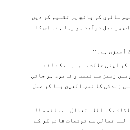
SHARES
k
م تیس سالوں کو پانچ پر تقسیم کر دیں
r
اس پر عمل درآمد ہو رہا ہے۔ اس کا
p
o
 آمیزی ہے۔‘‘
 کر اپنی حالت سنوارنے کے لئے
میں زمین سے نیست و نابود ہو جاتی
نی زندگی کا نصب العین بنا کر عمل
گائے کہ اللہ تعالیٰ نے ساٹھ سالہ
للہ تعالیٰ سے توقعات قائم کر کے