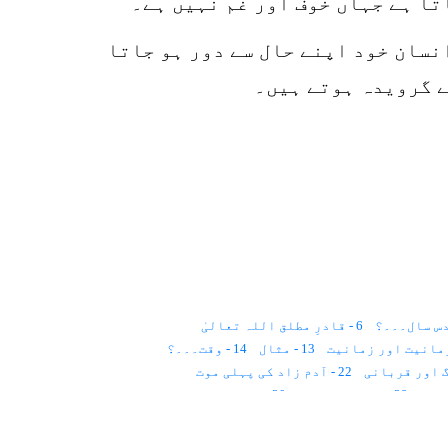
تا ہے جہاں خوف اور غم نہیں ہے۔
نسان خود اپنے حال سے دور ہو جاتا
ے گرویدہ ہوتے ہیں۔
6 - قادرِ مطلق اللہ تعالیٰ
13 - مثال
14 - وقت۔۔۔؟
22 - آدم زاد کی پہلی موت
29 - روح کا لباس؟
30 - ملت حنیف
39 - قدرِ مشترک
40 - قانون
41 - پچاس سال