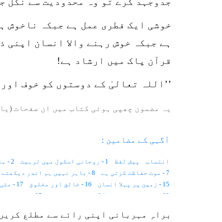
جدوجہد کرے تو وہ محدودیت سے نکل جا
خوشی ایک فطری عمل ہے جبکہ ناخوش ہ
ہے جبکہ خوش رہنے والا انسان اپنی ذ
قرآن پاک میں ارشاد ہے!
’’اللہ تعالیٰ کے دوستوں کو خوف اورغم
یہ مضمون چھپی ہوئی کتاب میں ان صفحات (یا 
آگہی کے مضامین :
انتساب
پیش لفظ
1 - روحانی اسکول میں تربیت
2 - با اختیار بے اختیار زندگی
7 - موت حفاظت کرتی ہے
8 - باہر نہیں ہم اندر دیکھتے ہیں
15 - زمین پر پہلا انسان
16 - خالق اور مخلوق
17 - مٹی خلاء ہے۔۔۔
23 - روشنی اور جسم
24 - مشاہداتی نظر
25 - نیند اور بیداری
31 - بڑی بیگمؓ، چھوٹی بیگمؓ
32 - زم زم
33 - خواتین کے فرائض
براہِ مہربانی اپنی رائے سے مطلع کریں