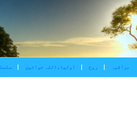
مراقبہ
روح
اولیاءاللہ خواتین
سلسلۂ