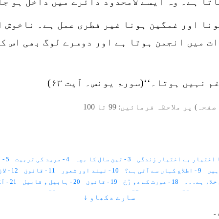
تا ہے۔ وہ ایسے لامحدود دائرے میں داخل ہو جا
ونا اور غمگین ہونا غیر فطری عمل ہے۔ ناخوش ا
ات میں انجمن ہوتا ہے اور دوسرے لوگ بھی اس ک
 نہیں ہوتا۔‘‘(سورۃ یونس۔ آیت ۶۳)
صفحہ) پر ملاحظہ فرمائیں:
99
تا
100
3 - تین سال کا بچہ
4 - مرید کی تربیت
5 - دس سال۔۔۔؟
9 - اطلاع کہاں سے آتی ہے؟
10 - نیند اور شعور
11 - قانون
12 - لازمانیت اور زمانیت
18 - عورت کے دو رُخ
19 - قانون
20 - ہابیل و قابیل
21 - آگ اور قربانی
26 - جسمِ مثالی
27 - گیارہ ہزار صلاحیتیں
28 - خواتین اور فرشتے
سارے دکھاو ↓
34 - تیس سال پہلے
36 - کہکشانی نظام
37 - پانچ حواس
38 - قانون
۔