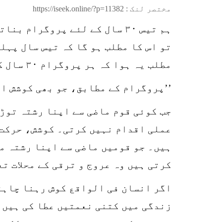
مختصر لنک :
https://iseek.online/?p=11382
ہم تیس ۳۰ سال کے لئے پروگرا
تو اس کا مطلب ہو گا کہ تیس سال پہل
مطلب یہ ہوا کہ ہر پروگرام ۳۰ سال کے لئے ترتیب دیا جاتا ہے۔
’’پروگرام کے مطابق، جو بھی کوشش او
جب کوئی قوم ماضی سے اپنا رشتہ توڑ 
عملی اقدام نہیں کرتی۔ کوشش، حرکت،
ہیں۔ جو قومیں ماضی سے اپنا رشتہ مس
کرتی ہیں وہ عروج و ترقی کے محلات ت
اگر انسان فی الواقع کوش رہنا چاہتا
زندگی میں کتنی نعمتیں عطا کی ہیں۔