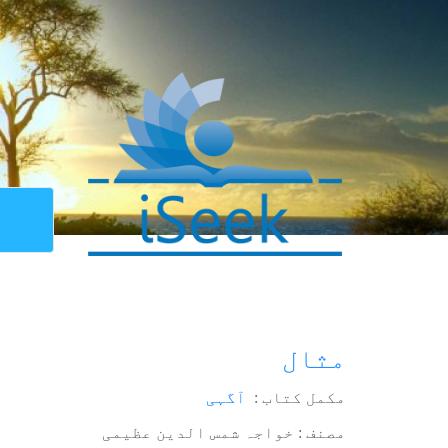
مثال
مکمل کتاب :
آگہی
مصنف : خواجہ شمس الدین عظیمی