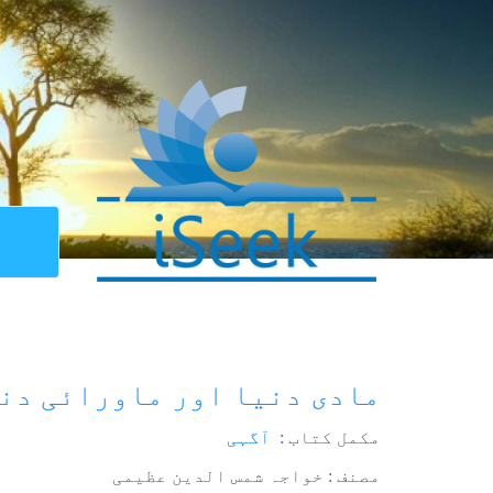
مادی دنیا اور ماورائی دن
مکمل کتاب :
آگہی
مصنف : خواجہ شمس الدین عظیمی