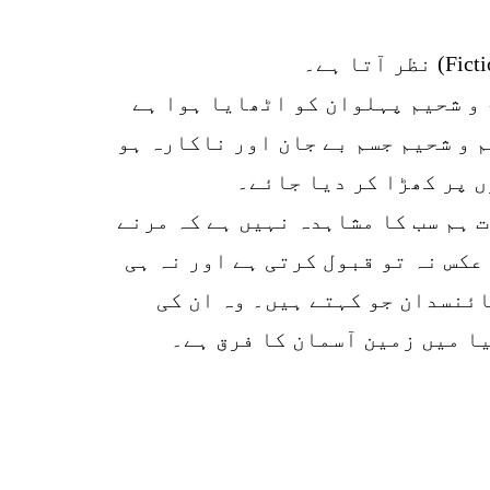
p
o
 و شحیم پہلوان کو اٹھایا ہوا ہے
م و شحیم جسم بے جان اور ناکارہ ہو
 پر کھڑا کر دیا جائے۔
 ہم سب کا مشاہدہ نہیں ہے کہ مرنے
کس نہ تو قبول کرتی ہے اور نہ ہی
ائنسدان جو کہتے ہیں۔ وہ ان کی