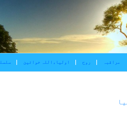
مراقبہ
روح
اولیاءاللہ خواتین
سلسلۂ
یا