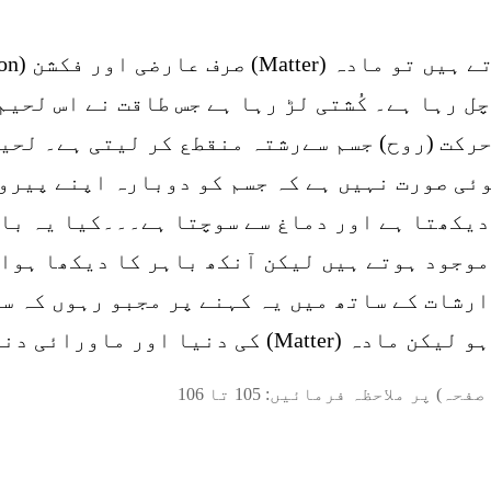
ل رہا ہے۔ کُشتی لڑ رہا ہے جس طاقت نے اس لحیم
حرکت (روح) جسم سےرشتہ منقطع کر لیتی ہے۔ لحی
ی صورت نہیں ہے کہ جسم کو دوبارہ اپنے پیروں
دیکھتا ہے اور دماغ سے سوچتا ہے۔۔۔کیا یہ بات
وجود ہوتے ہیں لیکن آنکھ باہر کا دیکھا ہوا ع
رشات کے ساتھ میں یہ کہنے پر مجبو رہوں کہ س
دنیا میں زمین آسمان کا فرق ہے۔
صفحہ) پر ملاحظہ فرمائیں:
105
تا
106