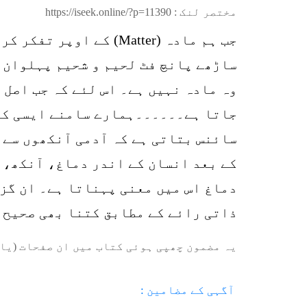
مختصر لنک :
https://iseek.online/?p=11390
جب ہم مادہ (Matter) کے اوپر تفکر کرتے ہیں تو مادہ (Matter) صرف عارضی اور فکشن (Fiction) نظر آتا ہے۔
ساڑھے پانچ فٹ لحیم و شحیم پہلوان چ
وہ مادہ نہیں ہے۔ اس لئے کہ جب اصل 
جاتا ہے۔۔۔۔۔۔ہمارے سامنے ایسی کوئ
سائنس بتاتی ہے کہ آدمی آنکھوں سے 
کے بعد انسان کے اندر دماغ، آنکھ، م
دماغ اس میں معنی پہناتا ہے۔ ان گزا
ذاتی رائے کے مطابق کتنا بھی صحیح ہو لیکن مادہ (Matter) کی دنیا اور ماورائی 
یہ مضمون چھپی ہوئی کتاب میں ان صفحات (یا 
آگہی کے مضامین :