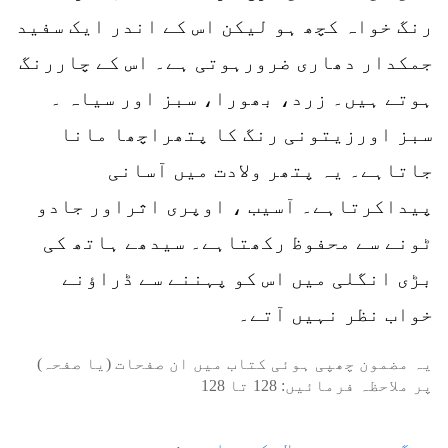
رنگ خواہ کچھ ہو لیکن اس کے اندر ایک سفید
جمکدار دھاری ضرورہوتی ہے۔ اس کے چاررنگ
ہوتے ہیں۔ زرد، بھورا، سبز اور سیاہ ۔
سبز اورزیتونی رنگ کا پتھراچھا مانا
جاتاہے۔ یہ پتھر ولادت میں آسانی
پیداکرتاہے۔ آسیب ، اوپری اثراور جادو
ٹونے سے محفوظ رکھتاہے۔ سیدھے ہاتھ کی
بڑی انگلی میں اس کو پہننے سے ڈراؤنے
خواب نظر نہیں آتے۔
یہ مضمون چھپی ہوئی کتاب میں ان صفحات (یا صفحہ)
پر ملاحظہ فرمائیں:
128
تا
128