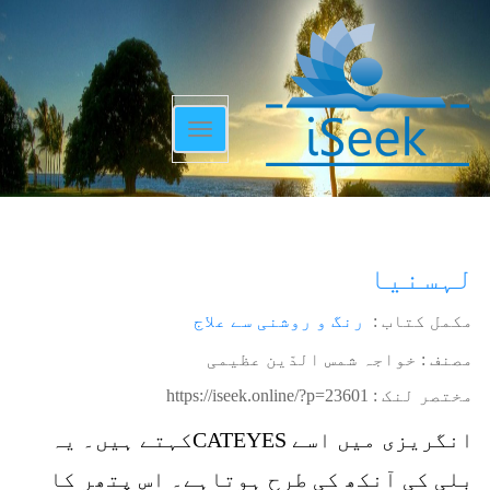
Toggle
navigation
لہسنیا
مکمل کتاب :
رنگ و روشنی سے علاج
مصنف : خواجہ شمس الدّین عظیمی
مختصر لنک :
https://iseek.online/?p=23601
انگریزی میں اسے CATEYESکہتے ہیں۔ یہ
بلی کی آنکھ کی طرح ہوتاہے۔ اس پتھر کا