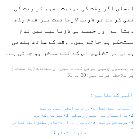
انسان اگر وقت کی حیثیت سمجھ کر وقت کی
نفی کر دے تو لاریب لازمانیت میں قدم رکھ
دیتا ہے اور جیسے ہی لازمانیت میں قدم
مستحکم ہو جاتے ہیں۔ وقت کے ساتھ بندھی
ہوئی ہر تخلیق اس کے لئے مسخر ہو جاتی ہے۔
یہ مضمون چھپی ہوئی کتاب میں ان صفحات (یا صفحہ)
پر ملاحظہ فرمائیں:
30
تا
31
آگہی کے مضامین :
انتساب
پیش لفظ
1 - روحانی اسکول میں تربیت
2 - با اختیار بے اختیار زندگی
3 - تین سال کا بچہ
4 - مرید کی تربیت
5 - دس سال۔۔۔؟
6 - قادرِ مطلق اللہ تعالیٰ
7 - موت حفاظت کرتی ہے
8 - باہر نہیں ہم اندر دیکھتے ہیں
سارے دکھاو ↓
9 - اطلاع کہاں سے آتی ہے؟
10 - نیند اور شعور
11 - قانون