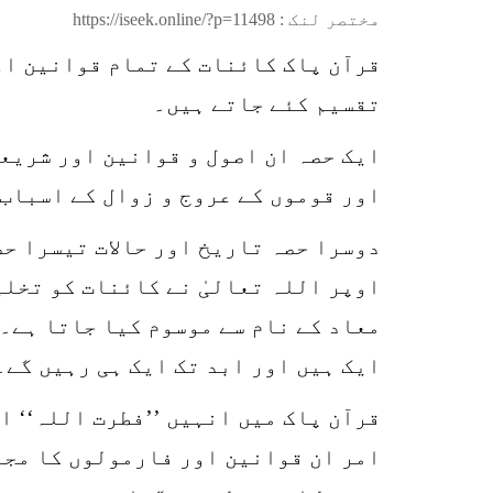
مختصر لنک :
https://iseek.online/?p=11498
قرآن پاک کائنات کے تمام قوانین او
تقسیم کئے جاتے ہیں۔
ایک حصہ ان اصول و قوانین اور شریعت
اور قوموں کے عروج و زوال کے اسباب 
دوسرا حصہ تاریخ اور حالات تیسرا حص
اوپر اللہ تعالیٰ نے کائنات کو تخلی
معاد کے نام سے موسوم کیا جاتا ہے۔ 
ایک ہیں اور ابد تک ایک ہی رہیں گے۔
قرآن پاک میں انہیں ’’فطرت اللہ‘‘ او
امر ان قوانین اور فارمولوں کا مجمو