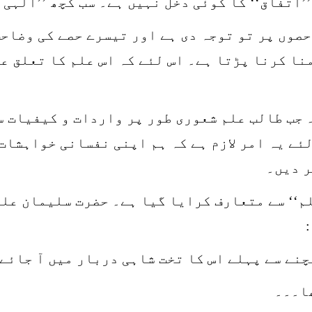
اتفاق‘‘ کا کوئی دخل نہیں ہے۔ سب کچھ ’’الٰہی 
صوں پر تو توجہ دی ہے اور تیسرے حصے کی وضاحت
نا کرنا پڑتا ہے۔ اس لئے کہ اس علم کا تعلق ع
 جب طالب علم شعوری طور پر واردات و کیفیات س
لئے یہ امر لازم ہے کہ ہم اپنی نفسانی خواہشات
ر دیں۔
لم‘‘ سے متعارف کرایا گیا ہے۔ حضرت سلیمان علی
نے سے پہلے اس کا تخت شاہی دربار میں آ جائے۔‘‘
ھا۔۔۔