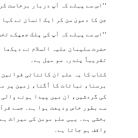
’’اس سے پہلے کہ آپ دربار برخاست کریں
جن کا دعویٰ سن کر ایک انسان نے کہا 
’’اس سے پہلے کہ آپ کی پلک جھپکے تخت 
حضرت سلیمان علیہ السلام نے دیکھا ت
تقریباً پندرہ سو میل ہے۔
کتاب کا یہ علم ان کائناتی قوانین 
برسنا، نباتات کا اُگنا، زمین پر م
کی گردشیں، ان میں پیدا ہونے والی ت
سے بطور خاص ودیعت ہوا ہے۔ جسے قرآن
بخشی ہے۔ یہی علم مومن کی میراث ہے 
واقف ہو جاتا ہے۔