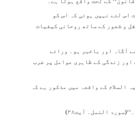
قانون‘‘ کے تحت واقع ہوتا ہے۔
 اس لئے نہیں ہوئی کہ اس کو
قل و شعور کے ساتھ روحانی کیفیات
ے آگاہ اور باخبر ہو۔ ورائے
 اور زندگی کے ظاہری عوامل پر ضرب
ہ السلام کے واقعہ میں مذکور ہے کہ
(سورۃ النمل۔ آیت۳۸)