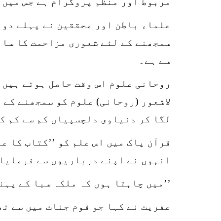
مربوط اور منظم پروگرام ہے جس میں ’’
علماء باطن اور محققین نے پہلے دو ح
سمجھنے کے لئے شعوری مزاحمت کا سام
سے ہے۔
روحانی علوم اس وقت حاصل ہوتے ہیں۔
لاشعور (روحانی) علوم کو سمجھنے کے 
لگا کر دنیاوی دلچسپیاں کم سے کم ک
قرآن پاک میں اس علم کو ’’کتاب کا ع
انہوں نے اپنے درباریوں سے فرمایا:
’’میں چاہتا ہوں کہ ملکہ سبا کے پہنچ
عفریت نے کہا جو قوم جنات میں سے ت