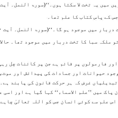
 میں یہ تخت لا سکتا ہوں۔‘‘(سورۃ النمل۔ آیت ۳۹)
جس کے پاس کتاب کا علم تھا۔
دربار میں موجود ہو گا۔‘‘(سورۃ النمل۔ آیت ۴۰)
و ملکہ سبا کا تخت دربار میں موجود تھا۔ حالا
اور فارمولوں پر قائم ہے جن پر کائنات چل رہی
وجود حیوانات اور جمادات کی پیدائش اور موت،
بدیلیاں غرض کہ ہر حرکت قانون کی پابند ہے۔ ی
 پاک میں ’’علم الاسماء‘‘ کہا گیا ہے اور اسی 
اس علم سے کوئی انسان جس کو اللہ تعالیٰ چاہے