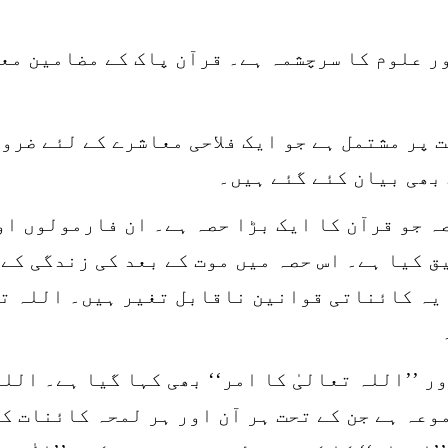
ر علوم کا سرچشمہ ہے۔ قرآن پاک کے مضامین مع
 پر مشتمل ہے جو ایک فلاحی معاشرے کے لئے ضرور
بھی بیان کئے گئے ہیں۔
ہ جو قرآن کا ایک بڑا حصہ ہے۔ ان فارمولوں او
ق کیا ہے۔ اس حصہ میں موت کے بعد کی زندگی کے 
یہ کائناتی قوانین ناقابل تغیر ہیں۔ اللہ تعا
ر ’’اللہ تعالیٰ کا امر‘‘ بھی کہا گیا ہے۔ اللہ
عہ ہے جن کے تحت ہر آن اور ہر لمحہ کائنات کو