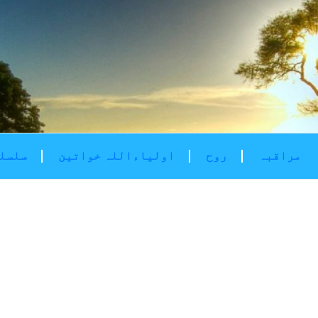
مراقبہ
روح
اولیاءاللہ خواتین
سلسلۂ