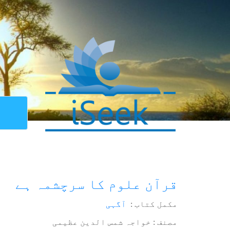
قرآن علوم کا سرچشمہ ہے
مکمل کتاب :
آگہی
مصنف : خواجہ شمس الدین عظیمی