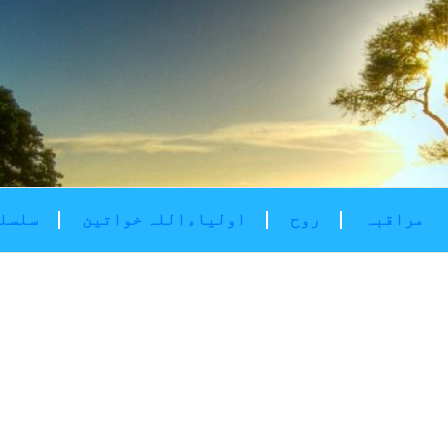
مراقبہ
روح
اولیاءاللہ خواتین
سلسلۂ