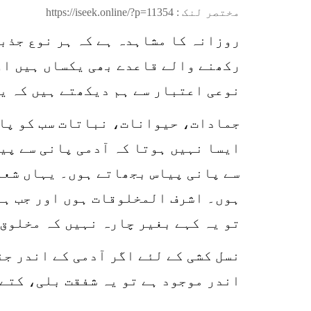
مختصر لنک :
https://iseek.online/?p=11354
روزانہ کا مشاہدہ ہے کہ ہر نوع جذبا
رکھنے والے قاعدے بھی یکساں ہیں اور
نوعی اعتبار سے ہم دیکھتے ہیں کہ یہ
جمادات، حیوانات، نباتات سب کو پان
ایسا نہیں ہوتا کہ آدمی پانی سے پیا
سے پانی پیاس بجھاتے ہوں۔ یہاں شعور
ہوں۔ اشرف المخلوقات ہوں اور جب ہم
تو یہ کہے بغیر چارہ نہیں کہ مخلوق 
نسل کشی کے لئے اگر آدمی کے اندر جن
اندر موجود ہے تو یہ شفقت بلی، کتے