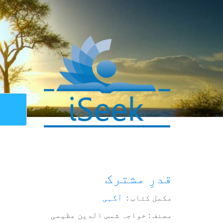
قدرِ مشترک
مکمل کتاب :
آگہی
مصنف : خواجہ شمس الدین عظیمی