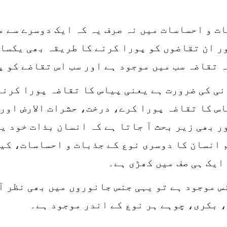
ت و احساسات میں نہ صرف یہ کہ ایک دوسرے سے 
 ان تقاضوں کو پورا کرنے کا طریقہ بھی یکساں 
 تقاضہ سب میں موجود ہے اور سب اس تقاضے کو پ
ی کی ضرورت ہے یعنی پیاس کا تقاضہ پورا کرنے
س کا تقاضہ پورا کرے، درخت، حشرات الارض اور
 بھی زیر بحث آ جاتا ہے کہ انسان بذات خود ی
 انسان کا دوسری نوع کے جذبات و احساسات، کی
ایک ہی صف میں کھڑی ہے۔
س موجود ہے تو یہی جنس جانوروں میں بھی نظر آ
، بکری، چوہے ہر نوع کے اندر موجود ہے۔