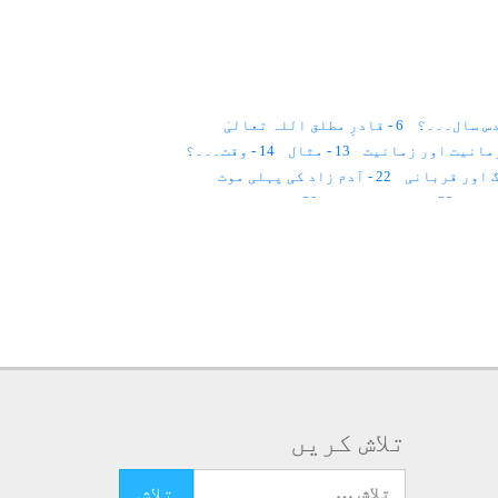
6 - قادرِ مطلق اللہ تعالیٰ
13 - مثال
14 - وقت۔۔۔؟
22 - آدم زاد کی پہلی موت
29 - روح کا لباس؟
30 - ملت حنیف
39 - قدرِ مشترک
40 - قانون
41 - پچاس سال
 اور روحانیت
لوم۔۔۔
55 - قانون
56 - ذات کا عرفان
63 - عید
64 - ملائکہ اعلان کرتے ہیں
71 - روشنی سے علاج
72 - روشنی کا عمل
80 - حضرت جبرائیل ؑ
81 - ڈائری
82 - ماں کی محبت
88 - مثال
89 - نگینوں سے علاج
90 - تقدیر کیا ہے؟
98 - سیاہ نقطہ
99 - قانون
تلاش کریں
106 - قافلہ سالار
107 - ٹیم ورک
113 - روح کیا ہے؟
114 - سانس کی مشقیں
تلاش کرنے کے لئے یہاں ٹائپ کریں