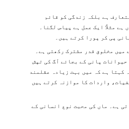
r
p
متعارف ہے بلکہ زندگی کو قائم
o
ہے مثلاً ایک عمل ہے پیاس لگنا۔
انی پی کر پورا کرتے ہیں۔
 میں مخلوق قدر مشترک رکھتی ہے۔
 حیوانات پانی کے بجائے آگ کی تپش
ہ کہتا ہے کہ میں بہت زیادہ عقلمند
فیات، واردات کا موازنہ کرتے ہیں
تی ہے۔ ماں کی محبت نوع انسانی کے