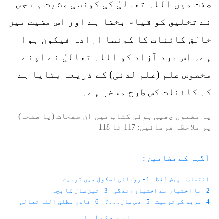
صفت میں اللہ تعالیٰ کی کونسی مشیت ہے جس
نے تخلیق کو قیام بخشا ہے اور اس مشیت میں
خالق کائنات کا کونسا ارادہ فیکون ہوا
ہے۔ اس مرد آزاد کو اللہ تعالیٰ نے اپنے
مخصوص علم (علم لدنی) کے ذریعہ بتایا ہے
کہ کائنات کس طرح مسخر ہے۔
یہ مضمون چھپی ہوئی کتاب میں ان صفحات (یا صفحہ)
پر ملاحظہ فرمائیں:
117
تا
118
آگہی کے مضامین :
انتساب
پیش لفظ
1 - روحانی اسکول میں تربیت
2 - با اختیار بے اختیار زندگی
3 - تین سال کا بچہ
4 - مرید کی تربیت
5 - دس سال۔۔۔؟
6 - قادرِ مطلق اللہ تعالیٰ
7 - موت حفاظت کرتی ہے
8 - باہر نہیں ہم اندر دیکھتے ہیں
سارے دکھاو ↓