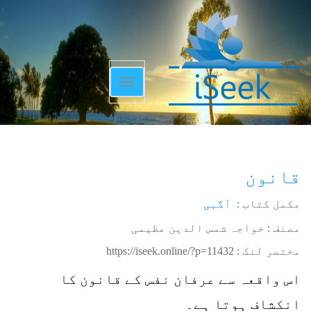
Toggle
navigation
قانون
مکمل کتاب :
آگہی
مصنف : خواجہ شمس الدین عظیمی
مختصر لنک :
https://iseek.online/?p=11432
اس واقعہ سے عرفان نفس کے قانون کا
انکشاف ہوتا ہے۔