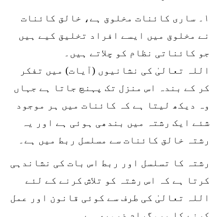
۱۔ ساری کائنات مخلوق ہے، خالق کائنات
نے مخلوق میں ایسے افراد تخلیق کیے ہیں
جو کائناتی نظام کو چلاتے ہیں۔
اللہ تعالیٰ کی نشانیوں (آیات) میں تفکر
کر کے بندہ اس منزل تک پہنچ جاتا ہے جہاں
وہ دیکھ لیتا ہے کہ کائنات میں ہر موجود
شئے ایک رشتہ میں بندھی ہوئی ہے اور یہ
رشتہ خالق کائنات سے مسلسل ربط میں ہے۔
رشتہ کا تسلسل اور ربط اس بات کی نشاندہی
کرتا ہے کہ اس رشتہ کو تلاش کرنے کے لئے
اللہ تعالیٰ کی طرف سے کوئی قانون اور عمل
کرنے کا پروگرام ضروری ہے۔