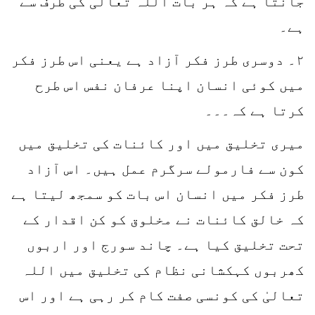
جانتا ہے کہ ہر بات اللہ تعالیٰ کی طرف سے
ہے۔
۲۔ دوسری طرز فکر آزاد ہے یعنی اس طرز فکر
میں کوئی انسان اپنا عرفان نفس اس طرح
کرتا ہے کہ۔۔۔
میری تخلیق میں اور کائنات کی تخلیق میں
کون سے فارمولے سرگرم عمل ہیں۔ اس آزاد
طرز فکر میں انسان اس بات کو سمجھ لیتا ہے
کہ خالق کائنات نے مخلوق کو کن اقدار کے
تحت تخلیق کیا ہے۔ چاند سورج اور اربوں
کھربوں کہکشانی نظام کی تخلیق میں اللہ
تعالیٰ کی کونسی صفت کام کر رہی ہے اور اس