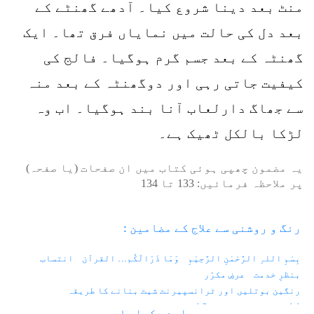
منٹ بعد دینا شروع کیا۔ آدھے گھنٹے کے
بعد دل کی حالت میں نمایاں فرق تھا۔ ایک
گھنٹہ کے بعد جسم گرم ہوگیا۔ فالج کی
کیفیت جاتی رہی اور دوگھنٹہ کے بعد منہ
سے جھاگ دارلعاب آنا بند ہوگیا۔ اب وہ
لڑکا بالکل ٹھیک ہے۔
یہ مضمون چھپی ہوئی کتاب میں ان صفحات (یا صفحہ)
پر ملاحظہ فرمائیں:
133
تا
134
رنگ و روشنی سے علاج کے مضامین :
بِسْمِ اللہِ الرَّحْمٰنِ الرَّحِیْمِ
وَمَا ذَرَالَکُم… القرآن
انتساب
بنظرِ خدمت
عرضِ مکرّر
رنگین بوتلیں اور ٹرانسپیرنٹ شیٹ بنانے کا طریقہ
1.1 - زندگی اور رنگ
1.2 - فوٹان اور الیکٹران
سارے دکھاو ↓