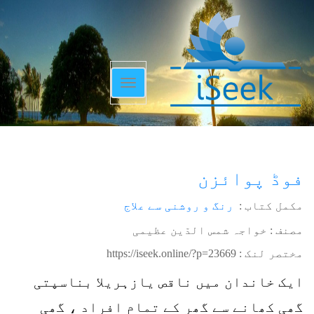
Toggle
navigation
فوڈ پوائزن
مکمل کتاب :
رنگ و روشنی سے علاج
مصنف : خواجہ شمس الدّین عظیمی
مختصر لنک :
https://iseek.online/?p=23669
ایک خاندان میں ناقص یازہریلا بناسپتی
گھی کھانے سے گھر کے تمام افراد ، گھی