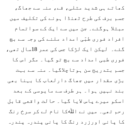
کھاتے ہی شدید متلی، قے، منہ سے جھاگ،
جسم برف کی طرح ٹھنڈا ہونے کی تکلیف میں
مبتلا ہوگئے۔ جن میں سے ایک کے سواتمام
افراد فوری طبّی امداد ملنے کی وجہ سے بچ
گئے۔ لیکن ایک لڑکا جس کی عمر 18سال تھی،
فوری طبی امداد سے بچ تو گیا۔ مگر اس کا
جسم بتدریج سن ہوتاچلاگیا۔ منہ سے بہت
بڑی مقدار میں جھاگ دارلعاب کا بہنا بھی
بند نہیں ہوا۔ ہر طرف سے مایوسی کے بعد
اسکو میرے پاس لایا گیا۔ حالت واقعی قابل
رحم تھی۔ میں نے اﷲکا نام لے کر سرخ رنگ
کا پانی اورزرد رنگ کا پانی پندرہ پندرہ