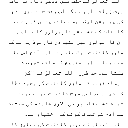
اللہ تعالیٰ نے جنت میں بھیج دیا۔ یہ بات
بہت زیادہ اہم ہے کہ اس وقت جنت میں آدم
کی پوزیشن ایک ایسے سائنس دان کی ہے جو
کائنات کے تخلیقی فارمولوں کا عالم ہے۔
ان فارمولوں میں بنیادی فارمولا یہ ہے کہ
ساری کائنات ایک علم ہے۔ اور آدم اس علم
میں معانی اور مفہوم کے ساتھ تصرف کر
سکتا ہے۔ جس طرح اللہ تعالیٰ نے ’’کن‘‘
ارشاد فرما کر ساری کائنات کو وجود عطا
کر دیا ہے، اسی طرح کائنات میں موجود
تمام تخلیقات پر فی الارض خلیفۃ کی حیثیت
سے آدم کو تصرف کرنے کا اختیار ہے۔
اللہ تعالیٰ نے جہاں کائنات کی تخلیق کا