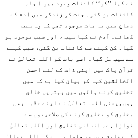
نے کہا ’’کن‘‘ کائنات وجود میں آ جا۔
کائنات بن گئی۔ جنت کی زندگی میں آدم کے
دماغ میں یہ بات موجود تھی کہ وہ سیب
کھائے۔ آدم نے کہا سیب ، اور سیب موجود ہو
گیا۔ کن کہنے سے کائنات بن گئی، سیب کہنے
سے سیب مل گیا۔ اسی بات کو اللہ تعالیٰ نے
قرآن پاک میں اپنی ذات کے لئے احسن
الخالقین کہہ کر بیان کیا ہے کہ میں
تخلیق کرنے والوں میں بہترین خالق
ہوں،یعنی اللہ تعالیٰ نے اپنے علاوہ بھی
مخلوق کو تخلیق کرنے کی صلاحیتوں سے
نوازا ہے۔ انسانی تخلیق اور اللہ تعالیٰ
کی تخلیق میں حد فاصل یہ ہے کہ اللہ تعالیٰ