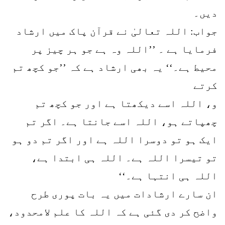
دیں۔
جواب: اللہ تعالیٰ نے قرآن پاک میں ارشاد
فرمایا ہے ۔ ’’اللہ وہ ہے جو ہر چیز پر
محیط ہے۔‘‘ یہ بھی ارشاد ہے کہ ’’جو کچھ تم
کرتے
و، اللہ اسے دیکھتا ہے اور جو کچھ تم
چھپاتے ہو، اللہ اسے جانتا ہے۔ اگر تم
ایک ہو تو دوسرا اللہ ہے اور اگر تم دو ہو
تو تیسرا اللہ ہے۔ اللہ ہی ابتدا ہے،
اللہ ہی انتہا ہے۔‘‘
ان سارے ارشادات میں یہ بات پوری طرح
واضح کر دی گئی ہے کہ اللہ کا علم لامحدود،