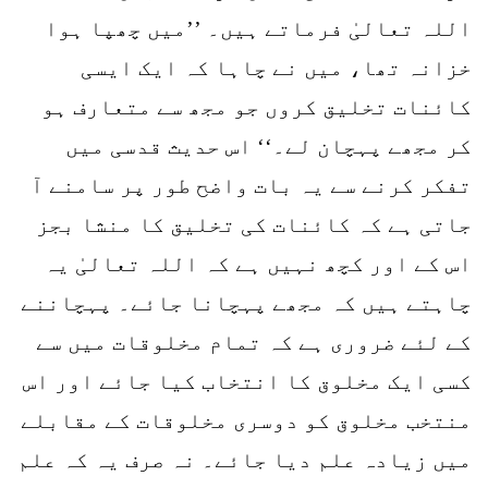
اللہ تعالیٰ فرماتے ہیں۔ ’’میں چھپا ہوا
خزانہ تھا، میں نے چاہا کہ ایک ایسی
کائنات تخلیق کروں جو مجھ سے متعارف ہو
کر مجھے پہچان لے۔‘‘ اس حدیث قدسی میں
تفکر کرنے سے یہ بات واضح طور پر سامنے آ
جاتی ہے کہ کائنات کی تخلیق کا منشا بجز
اس کے اور کچھ نہیں ہے کہ اللہ تعالیٰ یہ
چاہتے ہیں کہ مجھے پہچانا جائے۔ پہچاننے
کے لئے ضروری ہے کہ تمام مخلوقات میں سے
کسی ایک مخلوق کا انتخاب کیا جائے اور اس
منتخب مخلوق کو دوسری مخلوقات کے مقابلے
میں زیادہ علم دیا جائے۔ نہ صرف یہ کہ علم