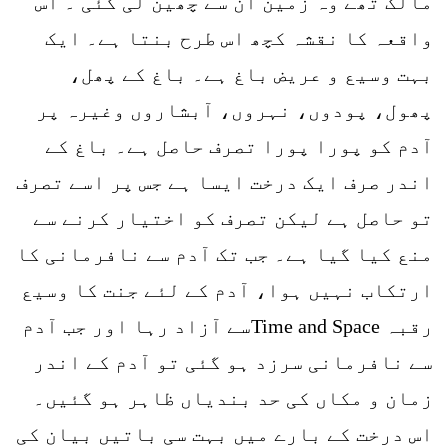
مالک تھے وہ زمین ان سے چھین لی گئی ۔ اس
واقعہ کا نقشہ کچھ اس طرح بنتا ہے۔ ایک
بہت وسیع و عریض باغ ہے۔ باغ کے پھل،
پھول، پودوں، نہروں، آبشاروں وغیرہ پر
آدم کو پورا پورا تصرف حاصل ہے۔ باغ کے
اندر صرف ایک درخت ایسا ہے جس پر اسے تصرف
تو حاصل ہے لیکن تصرف کو اختیار کرنے سے
منع کیا گیا ہے۔ جب تک آدم سے نافرمانی کا
ارتکاب نہیں ہوا، آدم کے لئے جنت کا وسیع
رقبہ Time and Spaceسے آزاد رہا اور جب آدم
سے نافرمانی سرزد ہو گئی تو آدم کے اندر
زمان و مکاں کی حد بندیاں ظاہر ہو گئیں۔
اس درخت کے بارے میں بہت سی باتیں بیان کی