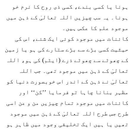
ہونا یا کسی بندے، کسی ذی روح کا نرم خو
ہونا۔ یہ سب چیزیں اللہ تعالیٰ کے ذہن میں
موجود علم کا عکس ہیں۔
کائنات میں موجود کوئی ایک شئے، اس کی
حیثیت کسی بڑے سے بڑے ستارے کی ہو یا زمین
کے چھوٹے سے چھوٹے ذرے (ایٹم) کی ہو، اللہ
تعالیٰ کے ذہن میں موجود تھی۔ جب اللہ
تعالیٰ نے ذہن کے اندر اس خوبصورت دنیا کو
مظہر بنانا چاہا تو فرمایا ’’کن‘‘ اور
کائنات میں موجود تمام چیزیں من و عن اسی
طرح جس طرح اللہ تعالیٰ کے ذہن میں موجود
تھیں یا ہیں ایک تخلیقی وجود میں ظاہر ہو