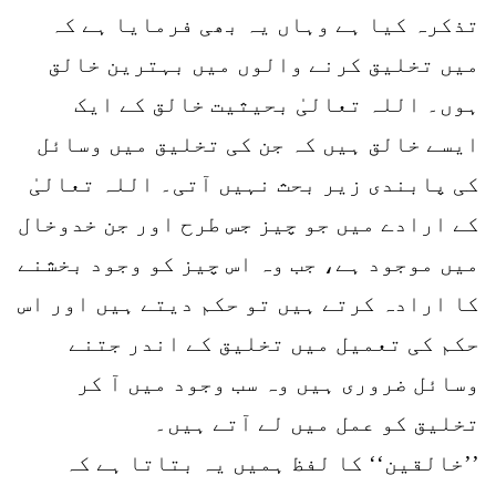
تذکرہ کیا ہے وہاں یہ بھی فرمایا ہے کہ
میں تخلیق کرنے والوں میں بہترین خالق
ہوں۔ اللہ تعالیٰ بحیثیت خالق کے ایک
ایسے خالق ہیں کہ جن کی تخلیق میں وسائل
کی پابندی زیر بحث نہیں آتی۔ اللہ تعالیٰ
کے ارادے میں جو چیز جس طرح اور جن خدوخال
میں موجود ہے، جب وہ اس چیز کو وجود بخشنے
کا ارادہ کرتے ہیں تو حکم دیتے ہیں اور اس
حکم کی تعمیل میں تخلیق کے اندر جتنے
وسائل ضروری ہیں وہ سب وجود میں آ کر
تخلیق کو عمل میں لے آتے ہیں۔
’’خالقین‘‘ کا لفظ ہمیں یہ بتاتا ہے کہ