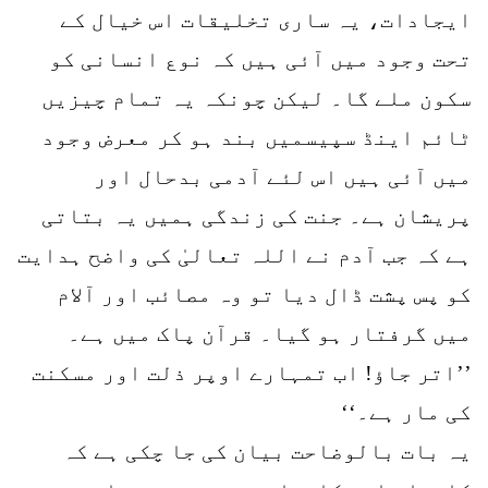
ایجادات، یہ ساری تخلیقات اس خیال کے
تحت وجود میں آئی ہیں کہ نوع انسانی کو
سکون ملے گا۔ لیکن چونکہ یہ تمام چیزیں
ٹائم اینڈ سپیسمیں بند ہو کر معرض وجود
میں آئی ہیں اس لئے آدمی بدحال اور
پریشان ہے۔ جنت کی زندگی ہمیں یہ بتاتی
ہے کہ جب آدم نے اللہ تعالیٰ کی واضح ہدایت
کو پس پشت ڈال دیا تو وہ مصائب اور آلام
میں گرفتار ہو گیا۔ قرآن پاک میں ہے۔
’’اتر جاؤ! اب تمہارے اوپر ذلت اور مسکنت
کی مار ہے۔‘‘
یہ بات بالوضاحت بیان کی جا چکی ہے کہ