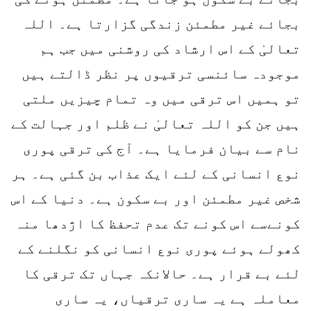
بجائے غیر مطمئن زندگی گزارتا ہے۔ اللہ
تعالیٰ کے اس ارشاد کی روشنی میں جب ہم
موجودہ سائنسی ترقیوں پر نظر ڈالتے ہیں
تو ہمیں اس ترقی میں وہ تمام چیزیں ملتی
ہیں جن کو اللہ تعالیٰ نے ظلم اور جہالت کے
نام سے بیان فرمایا ہے۔ آج کی ترقی پوری
نوع انسانی کے لئے ایک عذاب بن گئی ہے۔ ہر
شخص غیر مطمئن اور بے سکون ہے۔ دنیا کے اس
کونےسے اس کونے تک عدم تحفظ کا اژدھا منہ
کھولے ہوئے پوری نوع انسانی کو نگلنے کے
لئے بے قرار ہے۔ حالانکہ جہاں تک ترقی کا
معاملہ ہے یہ ساری ترقیاں، یہ ساری