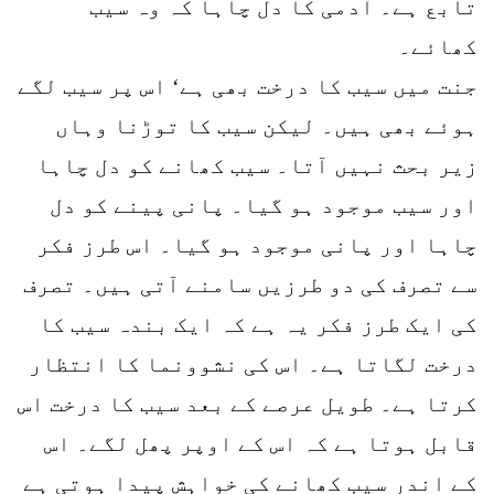
تابع ہے۔ آدمی کا دل چاہا کہ وہ سیب
کھائے۔
جنت میں سیب کا درخت بھی ہے‘ اس پر سیب لگے
ہوئے بھی ہیں۔ لیکن سیب کا توڑنا وہاں
زیر بحث نہیں آتا۔ سیب کھانے کو دل چاہا
اور سیب موجود ہو گیا۔ پانی پینے کو دل
چاہا اور پانی موجود ہو گیا۔ اس طرز فکر
سے تصرف کی دو طرزیں سامنے آتی ہیں۔ تصرف
کی ایک طرز فکر یہ ہے کہ ایک بندہ سیب کا
درخت لگاتا ہے۔ اس کی نشوونما کا انتظار
کرتا ہے۔ طویل عرصے کے بعد سیب کا درخت اس
قابل ہوتا ہے کہ اس کے اوپر پھل لگے۔ اس
کے اندر سیب کھانے کی خواہش پیدا ہوتی ہے