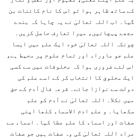
کے ساتھ ظاہر ہوا تو اس کا نام کائنات بن
گیا۔ اب اللہ تعالیٰ نے یہ چاہا کہ بندے
مجھے پہچانیں، میرا تعارف حاصل کریں۔
چونکہ اللہ تعالیٰ خود ایک علم میں ایسا
علم جو ماوراء اور تمام علوم پر محیط ہے،
اس لئے ضروری ہوا کہ مخلوقات میں سے کسی
ایک مخلوق کا انتخاب کر کے اسے علم کی
دولت سے نوازا جائے۔ قرعہ فال آدم کے حق
میں نکلا۔ اللہ تعالیٰ نے آدم کو علم
سکھایا۔ و علم ادم الاسماء کلھا اپنی
صفات اور اسماء کا علم عطا کیا۔ اسماء سے
مراد اللہ تعالیٰ کی وہ صفات ہیں جو صفات