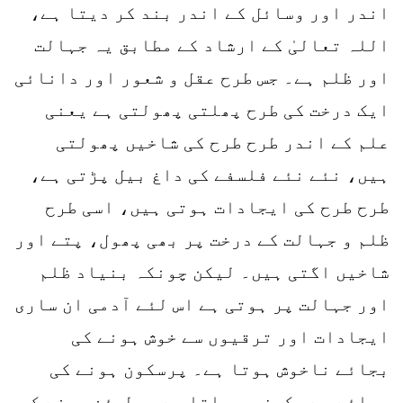
اندر اور وسائل کے اندر بند کر دیتا ہے،
اللہ تعالیٰ کے ارشاد کے مطابق یہ جہالت
اور ظلم ہے۔ جس طرح عقل و شعور اور دانائی
ایک درخت کی طرح پھلتی پھولتی ہے یعنی
علم کے اندر طرح طرح کی شاخیں پھولتی
ہیں، نئے نئے فلسفے کی داغ بیل پڑتی ہے،
طرح طرح کی ایجادات ہوتی ہیں، اسی طرح
ظلم و جہالت کے درخت پر بھی پھول، پتے اور
شاخیں اگتی ہیں۔ لیکن چونکہ بنیاد ظلم
اور جہالت پر ہوتی ہے اس لئے آدمی ان ساری
ایجادات اور ترقیوں سے خوش ہونے کی
بجائے ناخوش ہوتا ہے۔ پرسکون ہونے کی
بجائے بے سکون ہو جاتا ہے۔ مطمئن ہونے کی