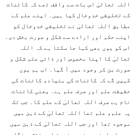
اللہ تعالیٰ اس بات سے واقف تھے کہ کائنات
کے تخلیقی خدوخال کیا ہیں۔ اپنے علم کے
مطابق اللہ تعالیٰ نے تخلیقی خدوخال کو
اپنے حکم اور ارادے سے شکل و صورت بخش دی۔
اس کو یوں بھی کہا جا سکتا ہے کہ اللہ
تعالیٰ کا اپنا مخصوص اور ذاتی علم شکل و
صورت بن کر وجود میں آ گیا۔ اب ہم یوں
کہیں گے کہ کائنات کی بنیاد، کائنات کی
حقیقت علم اور صرف علم ہے۔ یعنی کائنات
نام ہے صرف اللہ تعالیٰ کے علم کا۔ جب تک
یہ علم، علم تھا اللہ تعالیٰ کے ذہن میں
موجود تھا اور جب اللہ تعالیٰ کے ذہن میں
یہ علم اپنے معنی، مفہوم اور نقش و نگار