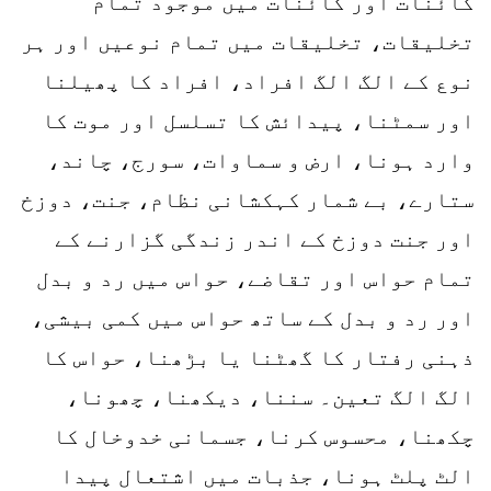
کائنات اور کائنات میں موجود تمام
تخلیقات، تخلیقات میں تمام نوعیں اور ہر
نوع کے الگ الگ افراد، افراد کا پھیلنا
اور سمٹنا، پیدائش کا تسلسل اور موت کا
وارد ہونا، ارض و سماوات، سورج، چاند،
ستارے، بے شمار کہکشانی نظام، جنت، دوزخ
اور جنت دوزخ کے اندر زندگی گزارنے کے
تمام حواس اور تقاضے، حواس میں رد و بدل
اور رد و بدل کے ساتھ حواس میں کمی بیشی،
ذہنی رفتار کا گھٹنا یا بڑھنا، حواس کا
الگ الگ تعین۔ سننا، دیکھنا، چھونا،
چکھنا، محسوس کرنا، جسمانی خدوخال کا
الٹ پلٹ ہونا، جذبات میں اشتعال پیدا