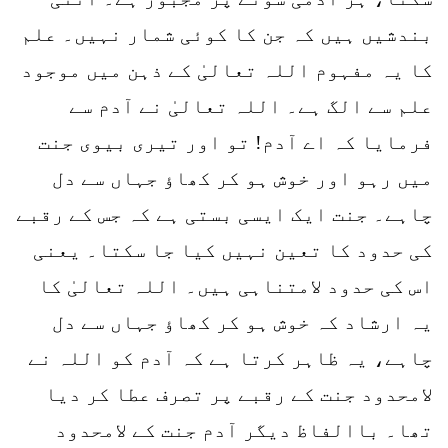
بندشیں ہیں کہ جن کا کوئی شمار نہیں۔ علم
کا یہ مفہوم اللہ تعالیٰ کے ذہن میں موجود
علم سے الگ ہے۔ اللہ تعالیٰ نے آدم سے
فرمایا کہ اے آدم! تو اور تیری بیوی جنت
میں رہو اور خوش ہو کر کھاؤ جہاں سے دل
چاہے۔ جنت ایک ایسی بستی ہے کہ جس کے رقبے
کی حدود کا تعین نہیں کیا جا سکتا۔ یعنی
اس کی حدود لامتناہی ہیں۔ اللہ تعالیٰ کا
یہ ارشاد کہ خوش ہو کر کھاؤ جہاں سے دل
چاہے، یہ ظاہر کرتا ہے کہ آدم کو اللہ نے
لامحدود جنت کے رقبے پر تصرف عطا کر دیا
تھا۔ باالفاظ دیگر آدم جنت کے لامحدود