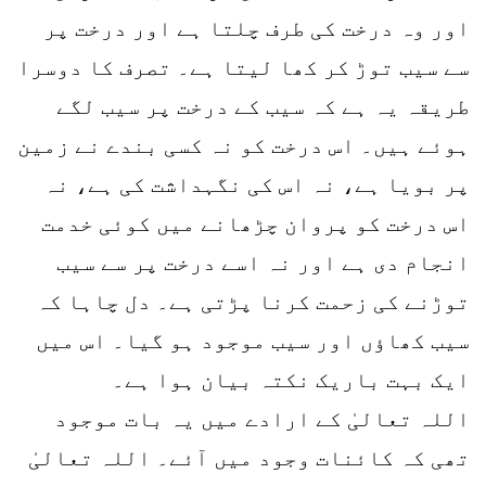
اور وہ درخت کی طرف چلتا ہے اور درخت پر
سے سیب توڑ کر کھا لیتا ہے۔ تصرف کا دوسرا
طریقہ یہ ہے کہ سیب کے درخت پر سیب لگے
ہوئے ہیں۔ اس درخت کو نہ کسی بندے نے زمین
پر بویا ہے، نہ اس کی نگہداشت کی ہے، نہ
اس درخت کو پروان چڑھانے میں کوئی خدمت
انجام دی ہے اور نہ اسے درخت پر سے سیب
توڑنے کی زحمت کرنا پڑتی ہے۔ دل چاہا کہ
سیب کھاؤں اور سیب موجود ہو گیا۔ اس میں
ایک بہت باریک نکتہ بیان ہوا ہے۔
اللہ تعالیٰ کے ارادے میں یہ بات موجود
تھی کہ کائنات وجود میں آئے۔ اللہ تعالیٰ