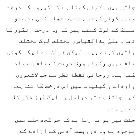
جاتی ہیں۔ کوئی کہتا ہے کہ گیہوں کا درخت
تھا۔ کوئی کہتا ہے سیب تھا۔ کسی مذہب و
مسلک کے لوگ کہتے ہیں کہ وہ درخت انگور کا
تھا۔ علیٰ ہذالقیاس، مختلف لوگ مختلف
باتیں کہتے ہیں۔ لیکن قرآن نے اس کا کوئی
نام نہیں رکھا۔ صرف درخت کے نام سے یاد
کیا ہے۔ روحانی نقطۂ نظر سے جب لاشعوری
واردات و کیفیات میں اس درخت کا مشاہدہ
کیا جاتا ہے تو دراصل یہ ایک طرز فکر کا
سمبل ہے۔
جنت میں ہو یہ رہا ہے کہ جو کچھ جنت میں
موجود ہے وہ دروبست آدمی کے ارادے کے