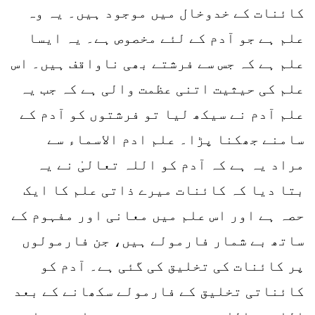
کائنات کے خدوخال میں موجود ہیں۔ یہ وہ
علم ہے جو آدم کے لئے مخصوص ہے۔ یہ ایسا
علم ہے کہ جس سے فرشتے بھی ناواقف ہیں۔ اس
علم کی حیثیت اتنی عظمت والی ہے کہ جب یہ
علم آدم نے سیکھ لیا تو فرشتوں کو آدم کے
سامنے جھکنا پڑا۔ علم ادم الاسماء سے
مراد یہ ہے کہ آدم کو اللہ تعالیٰ نے یہ
بتا دیا کہ کائنات میرے ذاتی علم کا ایک
حصہ ہے اور اس علم میں معانی اور مفہوم کے
ساتھ بے شمار فارمولے ہیں، جن فارمولوں
پر کائنات کی تخلیق کی گئی ہے۔ آدم کو
کائناتی تخلیق کے فارمولے سکھانے کے بعد