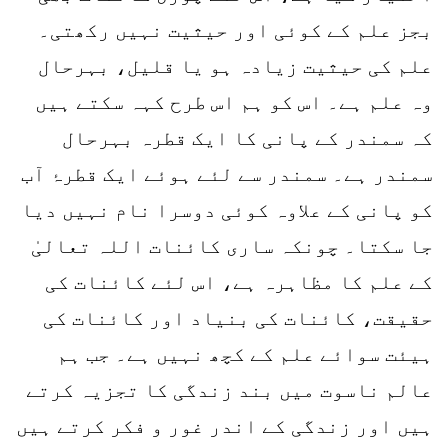
بجز علم کے کوئی اور حیثیت نہیں رکھتی۔
علم کی حیثیت زیادہ ہو یا قلیل، بہرحال
وہ علم ہے۔ اس کو ہم اس طرح کہہ سکتے ہیں
کہ سمندر کے پانی کا ایک قطرہ بہرحال
سمندر ہے۔ سمندر سے لئے ہوئے ایک قطرۂ آب
کو پانی کے علاوہ کوئی دوسرا نام نہیں دیا
جا سکتا۔ چونکہ ساری کائنات اللہ تعالیٰ
کے علم کا مظاہرہ ہے، اس لئے کائنات کی
حقیقت، کائنات کی بنیاد اور کائنات کی
ہیئت سوائے علم کے کچھ نہیں ہے۔ جب ہم
عالم ناسوت میں بند زندگی کا تجزیہ کرتے
ہیں اور زندگی کے اندر غور و فکر کرتے ہیں