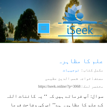
Toggle
navigation
علم کا مظاہرہ
مکمل کتاب :
توجیہات
مصنف : خواجہ شمس الدین عظیمی
مختصر لنک :
https://iseek.online/?p=3068
سوال: آپ فرماتے ہیں کہ ‘‘ یہ کائنات اللہ
کے علم کا مظاہرہ ہے’’ اس کی وضاحت فرما