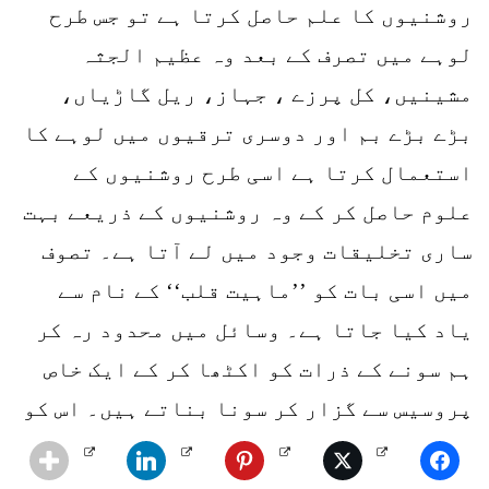
روشنیوں کا علم حاصل کرتا ہے تو جس طرح
لوہے میں تصرف کے بعد وہ عظیم الجثہ
مشینیں، کل پرزے ، جہاز، ریل گاڑیاں،
بڑے بڑے بم اور دوسری ترقیوں میں لوہے کا
استعمال کرتا ہے اسی طرح روشنیوں کے
علوم حاصل کر کے وہ روشنیوں کے ذریعے بہت
ساری تخلیقات وجود میں لے آتا ہے۔ تصوف
میں اسی بات کو ’’ماہیت قلب‘‘ کے نام سے
یاد کیا جاتا ہے۔ وسائل میں محدود رہ کر
ہم سونے کے ذرات کو اکٹھا کر کے ایک خاص
پروسیس سے گزار کر سونا بناتے ہیں۔ اس کو
وسائل میں تصرف کا نام دیا جاتا ہے۔ لیکن
وہ بندہ جو روشنیوں میں تصرف کرنے کا