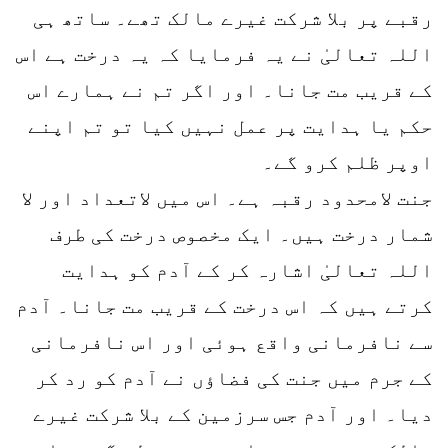
رقبے پر بلا شرکت غیرے مالک تھے۔ ساتھ ہی
اللہ تعالیٰ نے یہ فرمایا کہ یہ درخت ہے اس
کے قریب مت جانا۔ اور اگر تم نے ہمارے اس
حکم یا ہدایت پر عمل نہیں کیا تو تم اپنے
اوپر ظلم کرو گے۔
جنت لامحدود رقبہ ہے۔ اس میں لاتعداد اور لا
شمار درخت ہیں۔ ایک مخصوص درخت کی طرف
اللہ تعالیٰ اشارہ کر کے آدم کو ہدایت
کرتے ہیں کہ اس درخت کے قریب مت جانا۔ آدم
سے نافرمانی واقع ہوئی اور اس نافرمانی
کے جرم میں جنت کی فضاؤں نے آدم کو رد کر
دیا۔ اور آدم جس سرزمین کے بلا شرکت غیرے