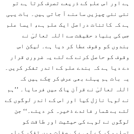
ہے اور اس علم کے ذریعے تصرف کرتا ہے تو
نئی نئی چیزیں سامنے آ جاتی ہیں۔ بات یہی
ہے کہ کائنات دراصل ایک علم ہے، ایسا علم
جس کی بنیاد حقیقت سے اللہ تعالیٰ نے
بندوں کو وقوف عطا کر دیا ہے۔ لیکن اس
وقوف کو حاصل کرنے کے لئے یہ ضروری قرار
دے دیا ہے کہ بندے علم کے اندر تفکر کریں۔
یہ بات ہم پہلے بھی عرض کر چکے ہیں کہ
اللہ تعالیٰ نے قرآن پاک میں فرمایا۔ ’’ہم
نے لوہا نازل کیا اور اس کے اندر لوگوں کے
لئے بے شمار فائدے ذخیرہ کر دیئے۔‘‘ جن
لوگوں نے لوہے کی حیثیت اور طاقت کو
تسلیم کر کے لوہے کی صفات میں تفکر کیا،