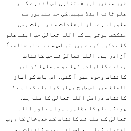
غیر متغیر اور لامتناہی اس لئے ہے کہ یہ
علم ٹائم اینڈ سپیس کی حد بندیوں سے
ماوراء ہے۔ ان ارشادات سے یہ بات بھی
منکشف ہوتی ہے کہ اللہ تعالیٰ جب اپنے علم
کا تذکرہ کرتے ہیں تو اس سے منشاء خالصتاً
آزادی ہے۔ اللہ تعالیٰ نے جب کائنات
بنانے کا ارادہ کیا تو فرمایا کن اور
کائنات وجود میں آ گئی۔ اس بات کو آسان
الفاظ میں اس طرح بیان کیا جا سکتا ہے کہ
کائنات دراصل اللہ تعالیٰ کا علم ہے۔
چونکہ علم کا مظاہرہ ہوا ہے اور اللہ
تعالیٰ کے علم نے کائنات کے خدوخال کا روپ
اختیار کیا ہے، اس لئے پوری کائنات بھی