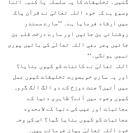
گئیں۔ تخلیقات کا یہ سلسلہ یا کنبہ اتنا
وسیع ہے کہ خود اللہ تعالیٰ نے قرآن پاک
میں ارشاد فرمایا ہے۔ ’’سارے سمندر
روشنائی بن جائیں اور سارے درخت قلم بن
جائیں پھر بھی اللہ تعالیٰ کی باتیں پوری
نہیں ہونگی۔‘‘
اللہ تعالیٰ نے کائنات کو کیوں بنایا؟
اور یہ ساری خوبصورت تخلیقات کیوں عمل
میں آئیں؟ جنت دوزخ کے دو الگ الگ گروہ
کیوں وجود میں آئے؟ ظاہری دنیا کے
عجائبات اور غیب کی دنیا کے لامحدود
عجائبات کو کیوں بنایا گیا؟ اس کی وجہ
خود اللہ تعالیٰ بیان فرماتے ہیں۔