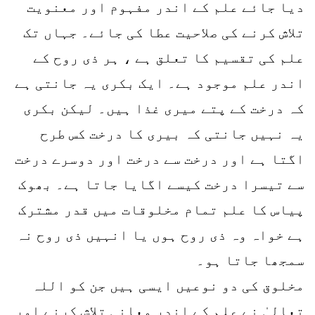
دیا جائے علم کے اندر مفہوم اور معنویت
تلاش کرنے کی صلاحیت عطا کی جائے۔ جہاں تک
علم کی تقسیم کا تعلق ہے ، ہر ذی روح کے
اندر علم موجود ہے۔ ایک بکری یہ جانتی ہے
کہ درخت کے پتے میری غذا ہیں۔ لیکن بکری
یہ نہیں جانتی کہ بیری کا درخت کس طرح
اگتا ہے اور درخت سے درخت اور دوسرے درخت
سے تیسرا درخت کیسے اگایا جاتا ہے۔ بھوک
پیاس کا علم تمام مخلوقات میں قدر مشترک
ہے خواہ وہ ذی روح ہوں یا انہیں ذی روح نہ
سمجھا جاتا ہو۔
مخلوق کی دو نوعیں ایسی ہیں جن کو اللہ
تعالیٰ نے علم کے اندر معانی تلاش کرنے اور