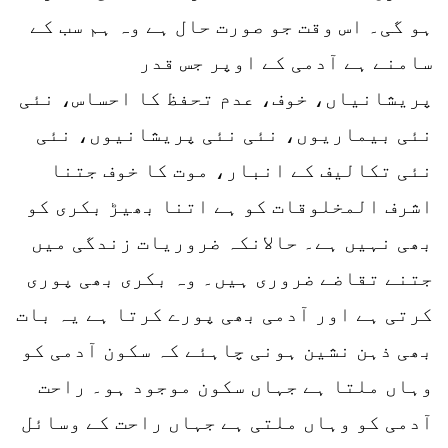
ہو گی۔ اس وقت جو صورت حال ہے وہ ہم سب کے
سامنے ہے آدمی کے اوپر جس قدر
پریشانیاں، خوف، عدم تحفظ کا احساس، نئی
نئی بیماریوں، نئی نئی پریشانیوں، نئی
نئی تکالیف کے انبار، موت کا خوف جتنا
اشرف المخلوقات کو ہے اتنا بھیڑ بکری کو
بھی نہیں ہے۔ حالانکہ ضروریات زندگی میں
جتنے تقاضے ضروری ہیں۔ وہ بکری بھی پوری
کرتی ہے اور آدمی بھی پورے کرتا ہے یہ بات
بھی ذہن نشین ہونی چاہئے کہ سکون آدمی کو
وہاں ملتا ہے جہاں سکون موجود ہو۔ راحت
آدمی کو وہاں ملتی ہے جہاں راحت کے وسائل