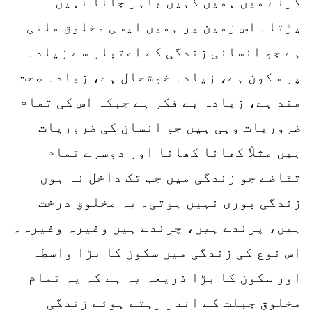
کرنے میں ہمیں کہیں باہر جانا نہیں
پڑتا۔ اس زمین پر ہمیں ایسی مخلوق ملتی
ہے جو انسانی زندگی کے اعتبار سے زیادہ
پر سکون ہے، زیادہ خوشحال ہے، زیادہ صحت
مند ہے، زیادہ بے فکر ہے جبکہ اس کی تمام
ضروریات وہی ہیں جو انسان کی ضروریات
ہیں مثلاً کھانا کھانا اور دوسرے تمام
تقاضے جو زندگی میں جب تک داخل نہ ہوں
زندگی پوری نہیں ہوتی۔ یہ مخلوق درخت
ہیں، پرندے ہیں، چرندے ہیں وغیرہ وغیرہ۔
اس نوع کی زندگی میں سکون کا بڑا واسطہ
اور سکون کا بڑا ذریعہ یہ ہے کہ یہ تمام
مخلوق جبلت کے اندر رہتے ہوئے زندگی