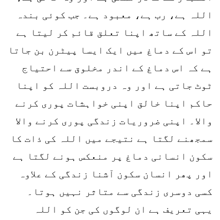
اللہ ہے، رب ہے، معبود ہے۔ جب کوئی بندہ
اللہ کے ساتھ اپنا تعلق قائم کر لیتا ہے
تو اس کے دماغ میں ایک ایسا پیٹرن بن جاتا
ہے کہ اس دماغ کے اندر مخلوق سے احتیاج
ٹوٹ جاتی ہے اور وہ دروبست اللہ کو اپنا
حاکم اپنا خالق اپنی خواہشات پوری کرنے
والا۔ اپنی ضروریات زندگی پوری کرنے والا
سمجھنے لگتا ہے نتیجے میں اللہ کی ذات کا
سکون انسانی دماغ پر منعکس ہونے لگتا ہے
اور پھر انسان سکون آشنا زندگی کے علاوہ
کسی دوسری زندگی سے متاثر نہیں ہوتا۔
یہی تعریف ہے ان لوگوں کی جن کو اللہ