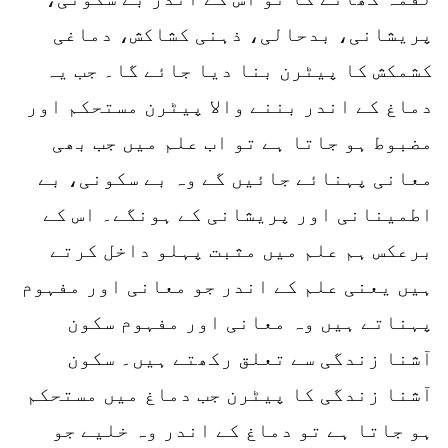
پریشانی، بدحالی، ذہنی کشاکش، دماغی
کشمکش کا پیٹرن بنا دیا جائے گا۔ جب یہ
دماغ کے اندر بننے والا پیٹرن مستحکم اور
مضبوط ہو جاتا ہے تو اب علم میں جب بھی
معانی پہنائے جائیں گے وہ بے سکونی، بے
اطمینانی اور پریشانی کے ہونگے۔ اس کے
برعکس ہم علم میں مثبت پہلو داخل کرتے
ہیں یعنی علم کے اندر جو معانی اور مفہوم
پہناتے ہیں وہ معانی اور مفہوم سکون
آشنا زندگی سے تعلق رکھتے ہیں۔ سکون
آشنا زندگی کا پیٹرن جب دماغ میں مستحکم
ہو جاتا ہے تو دماغ کے اندر وہ خلیے جو