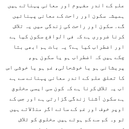
علم کے اندر مفہوم اور معانی پہناتے ہیں
ہمیشہ سکون اور راحت کے معانی پہنائیں
گے۔ سکون اور راحت کی زندگی میں یہ تلاش
کرنا ضروری ہے کہ فی الواقع سکون کیا ہے
اور اضطراب کیا ہے؟ یہ بات ہم ابھی بتا
چکے ہیں کہ اضطراب ہو یا سکون ہو،
پریشانی ہو یا خوشحالی، غم ہو یا خوشی اس
کا تعلق علم کے اندر معانی پہنانے سے ہے
اب یہ تلاش کرنا ہے کہ کون سی ایسی مخلوق
ہے سکون آشنا زندگی گزارتی ہے اور جس کے
اوپر خوف اور غم کے سائے اگر منڈلاتے ہیں
تو وہ کم سے کم ہوتے ہیں مخلوق کو تلاش