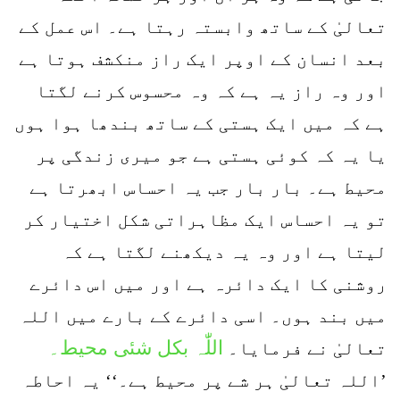
تعالیٰ کے ساتھ وابستہ رہتا ہے۔ اس عمل کے
بعد انسان کے اوپر ایک راز منکشف ہوتا ہے
اور وہ راز یہ ہے کہ وہ محسوس کرنے لگتا
ہے کہ میں ایک ہستی کے ساتھ بندھا ہوا ہوں
یا یہ کہ کوئی ہستی ہے جو میری زندگی پر
محیط ہے۔ بار بار جب یہ احساس ابھرتا ہے
تو یہ احساس ایک مظاہراتی شکل اختیار کر
لیتا ہے اور وہ یہ دیکھنے لگتا ہے کہ
روشنی کا ایک دائرہ ہے اور میں اس دائرے
میں بند ہوں۔ اسی دائرے کے بارے میں اللہ
اللّٰہ بکل شئی محیط۔
تعالیٰ نے فرمایا۔
’اللہ تعالیٰ ہر شے پر محیط ہے۔‘‘ یہ احاطہ