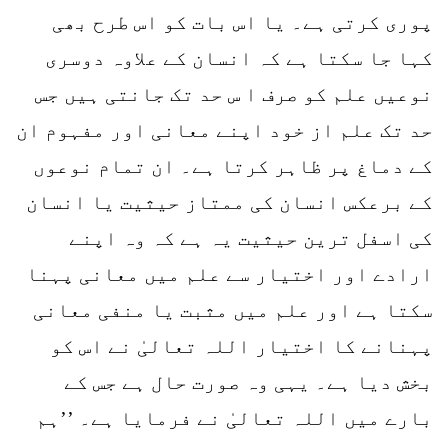
پوری کرتی ہے۔ یا اس بات کو اس طرح بھی
کہا جا سکتا ہے کہ انسان کے علاوہ دوسری
نوعیں علم کو صرف ا س حد تک جانتی ہیں جس
حد تک علم از خود اپنے معانی اور مفہوم ان
کے دماغ پر ظاہر کرتا ہے۔ ان تمام نوعوں
کے برعکس انسان کی ممتاز حیثیت یا انسان
کی اسفل ترین حیثیت یہ ہے کہ وہ اپنے
ارادے اور اختیار سے علم میں معانی پہنا
سکتا ہے اور علم میں مثبت یا منفی معانی
پہنانے کا اختیار اللہ تعالیٰ نے اس کو
بخش دیا ہے۔ یہی وہ صورت حال ہے جس کے
بارے میں اللہ تعالیٰ نے فرمایا ہے۔ ’’ہم