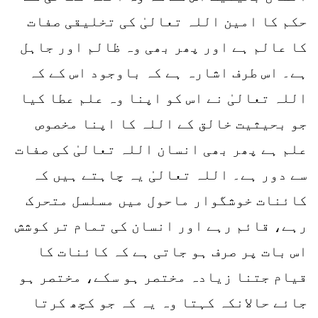
حکم کا امین اللہ تعالیٰ کی تخلیقی صفات
کا عالم ہے اور پھر بھی وہ ظالم اور جاہل
ہے۔ اس طرف اشارہ ہے کہ باوجود اس کے کہ
اللہ تعالیٰ نے اس کو اپنا وہ علم عطا کیا
جو بحیثیت خالق کے اللہ کا اپنا مخصوص
علم ہے پھر بھی انسان اللہ تعالیٰ کی صفات
سے دور ہے۔ اللہ تعالیٰ یہ چاہتے ہیں کہ
کائنات خوشگوار ماحول میں مسلسل متحرک
رہے، قائم رہے اور انسان کی تمام تر کوشش
اس بات پر صرف ہو جاتی ہے کہ کائنات کا
قیام جتنا زیادہ مختصر ہو سکے، مختصر ہو
جائے حالانکہ کہتا وہ یہ کہ جو کچھ کرتا