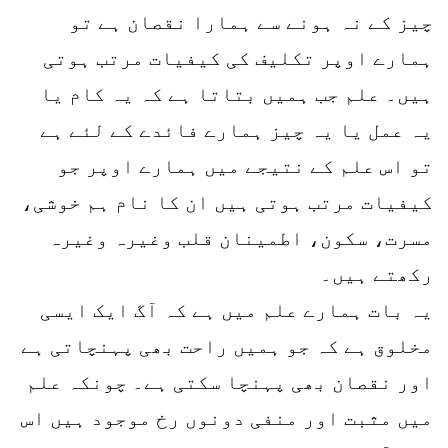
چیز کے نہ ہونے سے ہمارا نقصان ہے تو
ہمارے اوپر تکلیف کی کیفیات مرتب ہوتی
ہیں۔ علم جب ہمیں بتاتا ہے کہ یہ کام یا
یہ عمل یا یہ چیز ہمارے فائدے کے لئے ہے
تو اس علم کے نتیجے میں ہمارے اوپر جو
کیفیات مرتب ہوتی ہیں ان کا نام ہم خوشی،
مسرت، سکون، اطمینان قلب وغیرہ وغیرہ
رکھتے ہیں۔
یہ بات ہمارے علم میں ہے کہ آگ ایک ایسی
مخلوق ہے کہ جو ہمیں راحت بھی پہنچاتی ہے
اور نقصان بھی پہنچا سکتی ہے۔ چونکہ علم
میں مثبت اور منفی دونوں رخ موجود ہیں اس