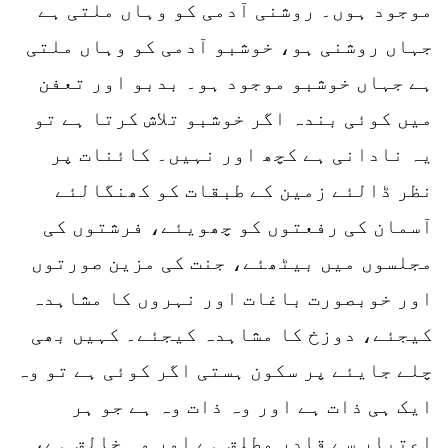
موجود ہوں۔ روشنی آدمی کو وہاں ملتی ہے
جہاں روشنی ہو، خوشبو آدمی کو وہاں ملتی
ہے جہاں خوشبو موجود ہو۔ بدبو اور تعفن
میں کوئی بندہ اگر خوشبو تلاش کرتا ہے تو
یہ نادانی ہے کچھ اور نہیں۔ کائنات پر
نظر ڈالئے زمین کے طبقات کو کھنگالئے
آسمان کی رفعتوں کو چھویئے، فرشتوں کی
مجلسوں میں بیٹھئے، جنت کی مزین صورتوں
اور خوبصورت باغات اور نہروں کا مشاہدہ
کیجئے، دوزخ کا مشاہدہ کیجئے۔ کہیں بھی
چلے جایئے پر سکون ہستی اگر کوئی ہے تو وہ
ایک ہی ذات ہے اور وہ ذات وہ ہے جو ہر
اعتبار سے قادر مطلق ہے اور وہ خالق ہے،