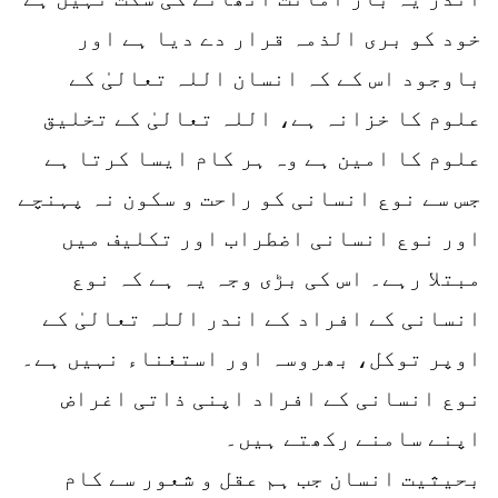
خود کو بری الذمہ قرار دے دیا ہے اور
باوجود اس کے کہ انسان اللہ تعالیٰ کے
علوم کا خزانہ ہے، اللہ تعالیٰ کے تخلیق
علوم کا امین ہے وہ ہر کام ایسا کرتا ہے
جس سے نوع انسانی کو راحت و سکون نہ پہنچے
اور نوع انسانی اضطراب اور تکلیف میں
مبتلا رہے۔ اس کی بڑی وجہ یہ ہے کہ نوع
انسانی کے افراد کے اندر اللہ تعالیٰ کے
اوپر توکل، بھروسہ اور استغناء نہیں ہے۔
نوع انسانی کے افراد اپنی ذاتی اغراض
اپنے سامنے رکھتے ہیں۔
بحیثیت انسان جب ہم عقل و شعور سے کام