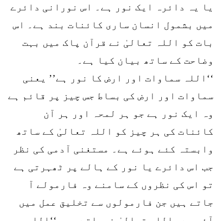
یا یہ دائرہ ایک نور ہے۔ اس نورانی دائرے
میں بشمول انسان ساری کائنات بند ہے۔ اس
بات کو اللہ تعالیٰ نے قرآن پاک میں بہت
وضاحت کے ساتھ بیان کیا ہے۔
‘‘اللہ سماوات اور ارض کا نور ہے’’ یعنی
سماوات اور ارض کی بساط جس چیز پر قائم ہے
وہ ایک نور ہے جو ہر لمحہ اور ہر آن
کائنات کی ہر چیز کو اللہ تعالیٰ کے ساتھ
وابستہ کئے ہوئے ہے۔ مستغنی آدمی کی نظر
جب اس دائرے یا نور کے ہالے پر ٹھہرتی ہے
تو اس کی نظروں کے سامنے وہ فارمولے آ
جاتے ہیں جن فارمولوں سے تخلیق عمل میں
آئی ہے۔ اللہ تعالیٰ فرماتے ہیں ‘‘اللہ