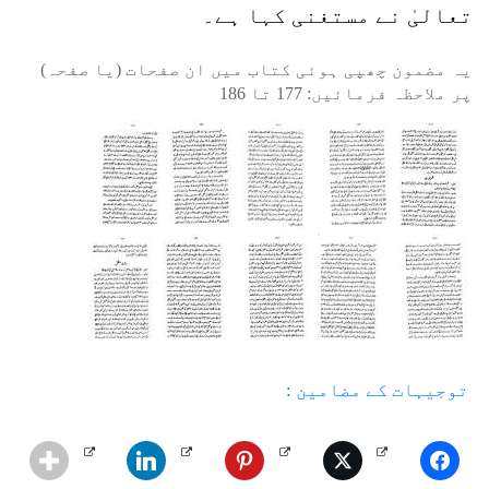
تعالیٰ نے مستغنی کہا ہے۔
یہ مضمون چھپی ہوئی کتاب میں ان صفحات (یا صفحہ)
پر ملاحظہ فرمائیں:
177
تا
186
توجیہات کے مضامین :
1 - مراقبہ کیا ہے؟
2 - صاحبِ صلاحیت
3 - صاحب خدمت
4 - عقل وشعور
5 - اللہ کا نور
6 - دوسرے سیاروں کی مخلوق
7 - پر عظمت ہستی
8 - طرزِ فکر
9 - علم حضوری
10 - حقیقتِ مذاہب