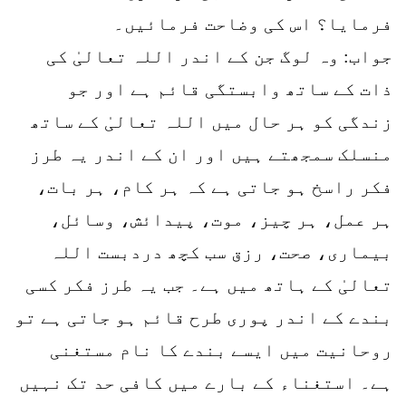
فرمایا؟ اس کی وضاحت فرمائیں۔
جواب: وہ لوگ جن کے اندر اللہ تعالیٰ کی
ذات کے ساتھ وابستگی قائم ہے اور جو
زندگی کو ہر حال میں اللہ تعالیٰ کے ساتھ
منسلک سمجھتے ہیں اور ان کے اندر یہ طرز
فکر راسخ ہو جاتی ہے کہ ہر کام، ہر بات،
ہر عمل، ہر چیز، موت، پیدائش، وسائل،
بیماری، صحت، رزق سب کچھ دردبست اللہ
تعالیٰ کے ہاتھ میں ہے۔ جب یہ طرز فکر کسی
بندے کے اندر پوری طرح قائم ہو جاتی ہے تو
روحانیت میں ایسے بندے کا نام مستغنی
ہے۔ استغناء کے بارے میں کافی حد تک نہیں