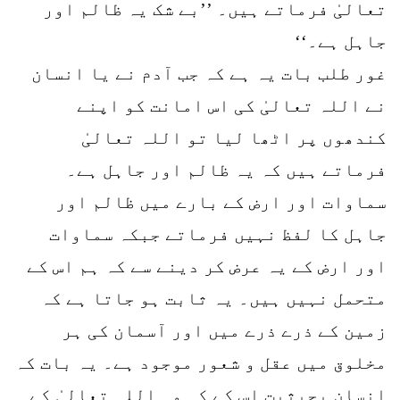
تعالیٰ فرماتے ہیں۔ ’’بے شک یہ ظالم اور
جاہل ہے۔‘‘
غور طلب بات یہ ہے کہ جب آدم نے یا انسان
نے اللہ تعالیٰ کی اس امانت کو اپنے
کندھوں پر اٹھا لیا تو اللہ تعالیٰ
فرماتے ہیں کہ یہ ظالم اور جاہل ہے۔
سماوات اور ارض کے بارے میں ظالم اور
جاہل کا لفظ نہیں فرماتے جبکہ سماوات
اور ارض کے یہ عرض کر دینے سے کہ ہم اس کے
متحمل نہیں ہیں۔ یہ ثابت ہو جاتا ہے کہ
زمین کے ذرے ذرے میں اور آسمان کی ہر
مخلوق میں عقل و شعور موجود ہے۔ یہ بات کہ
انسان بحیثیت اس کے کہ وہ اللہ تعالیٰ کے