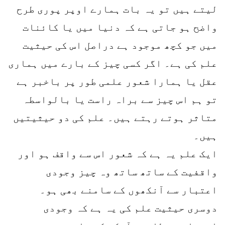
لیتے ہیں تو یہ بات ہمارے اوپر پوری طرح
واضح ہو جاتی ہے کہ دنیا میں یا کائنات
میں جو کچھ موجود ہے دراصل اس کی حیثیت
علم کی ہے۔ اگر کسی چیز کے بارے میں ہماری
عقل یا ہمارا شعور علمی طور پر باخبر ہے
تو ہم اس چیز سے براہ راست یا بالواسطہ
متاثر ہوتے رہتے ہیں۔ علم کی دو حیثیتیں
ہیں۔
ایک علم یہ ہے کہ شعور اس سے واقف ہو اور
واقفیت کے ساتھ ساتھ وہ چیز وجودی
اعتبار سے آنکھوں کے سامنے بھی ہو۔
دوسری حیثیت علم کی یہ ہے کہ وجودی