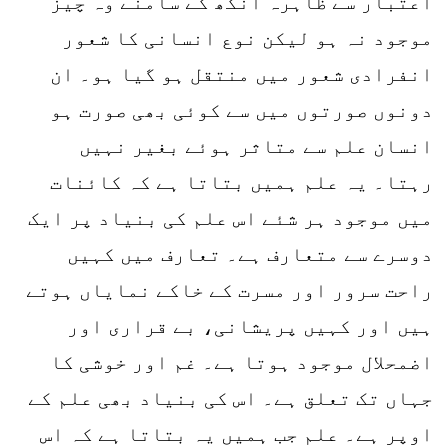
اعتبار سے ظاہرہ آنکھ کے سامنے وہ چیز
موجود نہ ہو لیکن نوع انسانی کا شعور
انفرادی شعور میں منتقل ہو گیا ہو۔ ان
دونوں صورتوں میں سے کوئی بھی صورت ہو
انسان علم سے متاثر ہوئے بغیر نہیں
رہتا۔ یہ علم ہمیں بتاتا ہے کہ کائنات
میں موجود ہر شئے اس علم کی بنیاد پر ایک
دوسرے سے متعارف ہے۔ تعارف میں کہیں
راحت سرور اور مسرت کے خاکے نمایاں ہوتے
ہیں اور کہیں پریشانی، بے قراری اور
اضمحلال موجود ہوتا ہے۔ غم اور خوشی کا
جہاں تک تعلق ہے۔ اس کی بنیاد بھی علم کے
اوپر ہے۔ علم جب ہمیں یہ بتاتا ہے کہ اس