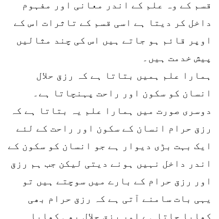
قسم کے وہ علم کے اندر معانی اور مفہوم
داخل کر دیتا ہے اسی قسم کے تاثرات اس کے
اوپر قائم ہو جاتے ہیں اس کی چند مثالیں
پیش خدمت ہیں۔
ہمارا علم ہمیں بتاتا ہے کہ رزق حلال
انسان کو سکون اور راحت پہنچاتا ہے۔
دوسری صورت میں ہمارا علم یہ بتاتا ہے کہ
رزق حرام انسان کے سکون اور راحت کے لئے
ایک بہت بڑی دیوار ہے جو انسان کو سکون کے
اندر داخل نہیں ہونے دیتی لیکن جب ہم رزق
اور رزق حرام کے بارے میں سوچتے ہیں تو
یہی بات سامنے آتی ہے کہ رزق حرام بھی
کھایا جاتا ہے اور رزق حلال بھی کھایا