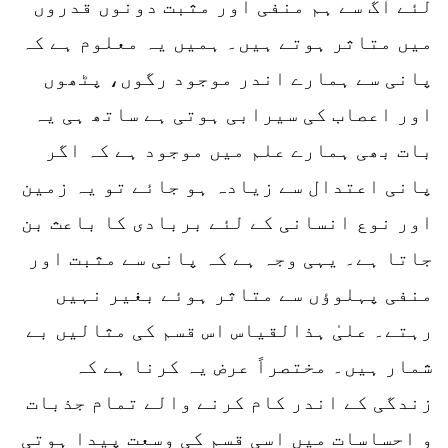
لئے آگ سے ہم منفی اور مثبت دونوں قدروں
میں متاثر ہوتے ہیں۔ ہمیں یہ معلوم ہے کہ
پانی سے ہمارے اندر موجود رگوں، پٹھوں
اور اعصاب کی سیرابی ہوتی ہے ساتھ ہی یہ
بات بھی ہمارے علم میں موجود ہے کہ اگر
پانی اعتدال سے زیادہ ہو جائے تو یہ زمین
اور نوع انسانی کے لئے بربادی کا باعث بن
جاتا ہے۔ یہی وجہ ہے کہ پانی سے مثبت اور
منفی پہلوؤں سے متاثر ہوئے بغیر نہیں
رہتے۔ علیٰ ہذالقیاس اس قسم کی مثالیں بے
شمار ہیں۔ مختصراً عرض یہ کرنا ہے کہ
زندگی کے اندر کام کرنے والے تمام جذبات
و احساسات میں اسی قسم کی وسعت پیدا ہوتی