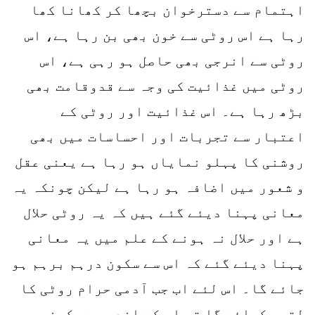
اہتمام سے دسترخوان بچھا کر کھانا کھا
رہا ہے اس روٹی سے خون بھی بن رہا ہے، اس
روٹی سے انرجی بھی حاصل ہو رہی ہے، اس
روٹی میں غذائیت کی وجہ سے قدوقامت بھی
بڑھ رہا ہے۔ اس غذائیت اور روٹی کے
اعتبار سے تجربات اور احساسات میں بھی
روشنی کا پہلو نمایاں ہو رہا ہے یعنی عقل
و شعور میں اضافہ ہو رہا ہے لیکن چونکہ یہ
معانی پہنا دیئے گئے ہیں کہ یہ روٹی حلال
ہے اور حلال نہ ہونے کے علم میں یہ معانی
پہنا دیئے گئے کہ اس سے سکون درہم برہم ہو
جائے گا۔ اس لئے اب جب آدمی حرام روٹی کا
لقمہ کھائے گا تو اس کے اندر بے سکونی،