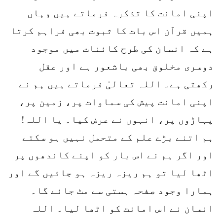
اپنی امانت کا تذکرہ فرماتے ہیں وہاں
ہمیں قرآن اس بات کا ثبوت بھی فراہم کرتا
ہے کہ انسان کی طرح کائنات میں موجود
دوسری مخلوق بھی باشعور ہے اور عقل
رکھتی ہے۔ اللہ تعالیٰ فرماتے ہیں ہم نے
اپنی امانت پیش کی سماوات پر، زمین پر،
پہاڑوں پر، انہوں نے عرض کیا۔ یا اللہ!
ہم اتنے بڑے علم کے متحمل نہیں ہو سکتے
اور اگر ہم نے اس بار کو اپنے کاندھوں پر
اٹھا لیا تو ہم ریزہ ریزہ ہو جائیں گے اور
ہمارا وجود صفحہ ہستی سے مٹ جائے گا۔
انسان نے اس امانت کو اٹھا لیا۔ اللہ