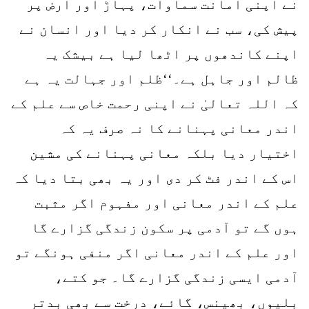
نے اپنی امانت سماوات، پہاڑ اور ارض پر
پیش کی، سب نے انکار کر دیا اور انسان نے
اپنے کاندھوں پر اٹھا لیا ہے بیشک یہ
ظالم اور جاہل ہے۔‘‘ظلم اور جہالت یہ ہے
کہ اللہ تعالیٰ نے اپنی رحمت خاص سے علم کے
اندر معانی پہنانے کا نہ صرف یہ کہ
اختیار دیا بلکہ معانی پہنانے کی مشین
اس کے اندر فٹ کر دی اور یہ بھی بتا دیا کہ
علم کے اندر معانی اور مفہوم اگر مثبت
ہوں گے تو آدمی پر سکون زندگی گزارے گا
اور علم کے اندر معانی اگر منفی ہونگے تو
آدمی ایسی زندگی گزارے گا۔ جو کتے،
بلیوں، بھینس، گائے، درخت سے بھی بدتر