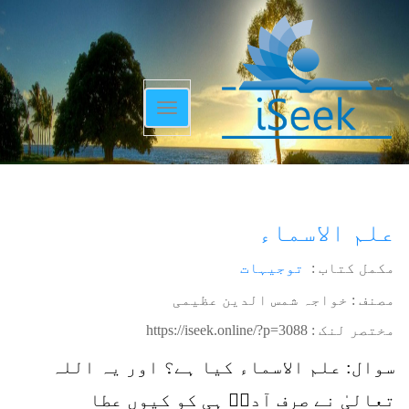
Toggle
navigation
علم الاسماء
مکمل کتاب :
توجیہات
مصنف : خواجہ شمس الدین عظیمی
مختصر لنک :
https://iseek.online/?p=3088
سوال: علم الاسماء کیا ہے؟ اور یہ اللہ
تعالیٰ نے صرف آدمؑ ہی کو کیوں عطا