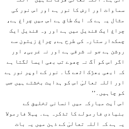
سماوات اور ارض کا نور ہے اور اس نور کی
مثال یہ ہے کہ ایک طاق ہے اس میں چراغ ہے،
چراغ ایک قندیل میں ہے اور وہ قندیل ایک
چمکدار ستارہ کی طرح ہے، چراغ زیتون سے
روشن ہے جو نہ شرقی ہے اور نہ غربی، اور
اگر اس کو آگ نہ چھوے تب بھی ایسا لگتا ہے
کہ ابھی بھڑک اٹھے گا۔ نور کے اوپر نور ہے
اور اللہ تعالیٰ اس کو ہدایت بخشتے ہیں جس
کو چاہیں۔’’
اس آیت مبارکہ میں انسانی تخلیق کے
بنیادی فارمولے کا تذکرہ ہے۔ پہلا فارمولا
یہ ہے کہ اللہ تعالیٰ کے ذہن میں یہ بات