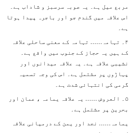
مربع میل ہے۔ یہ صوبہ سرسبز و شاداب ہے۔
اس علاقہ میں گندم جو اور باجرہ پیدا ہوتا
ہے۔
۴۔ تہامہ…… تہامہ کے معنی ساحلی علاقہ
کے ہیں یہ حجاز کے جنوب میں واقع ہے۔
نشیبی علاقہ ہے۔ یہ علاقہ میدانوں اور
پہاڑوں پر مشتمل ہے۔ اس کی وجہ تسمیہ
گرمی کی انتہائی شدت ہے۔
۵۔ العروض …… یہ علاقہ یمامہ ، عمان اور
بحرین پر مشتمل ہے۔
یمامہ…… نجد اور یمن کے درمیانی علاقہ