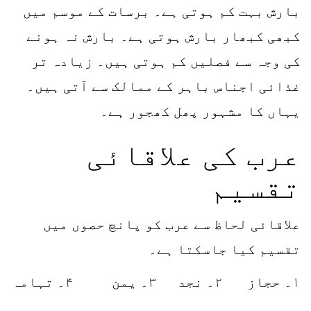
بارش بہت کم ہوتی ہے۔ برسات کے موسم میں
کبھی کبھار بارش ہوتی ہے۔ بارش نہ ہونے
کی وجہ سے فصلیں کم ہوتی ہیں۔ زیادہ تر
غذائی اجناس باہر کے ممالک سے آتی ہیں۔
یہاں کا مشہور پھل کھجور ہے۔
عرب کی علاقائی
تقسیم
علاقائی لحاظ سے عرب کو پانچ حصوں میں
تقسیم کیا جاسکتا ہے۔
۱۔ حجاز ۲۔ نجد ۳۔ یمن ۴۔ تہامہ