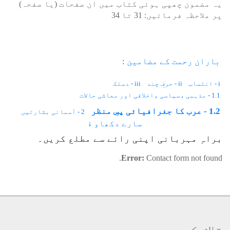
یہ مضمون چھپی ہوئی کتاب میں ان صفحات (یا صفحہ)
پر ملاحظہ فرمائیں:
31
تا
34
باران رحمت کے مضامین :
i - انتساب
ii - حرفِ چند
iii - دستک
1.1 - مذہبی ،سیاسی ،اخلاقی اور معاشی حالات
1.2 - عرب کا جغرافیائی پسِ منظر
2 - آسمانی بشارتیں
سارے دکھاو ↓
2.1 - آسمانی کتابوں میں تذکرہ
2.2 - آباؤ اجداد
براہِ مہربانی اپنی رائے سے مطلع کریں۔
2.3 - اصحاب الفیل
Error:
Contact form not found.
تلاش کریں