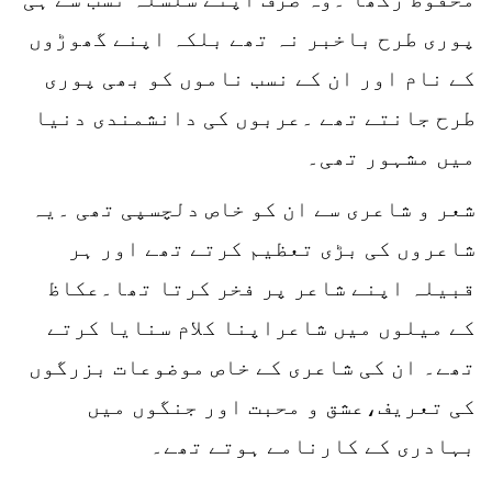
پوری طرح باخبر نہ تھے بلکہ اپنے گھوڑوں
کے نام اور ان کے نسب ناموں کو بھی پوری
طرح جانتے تھے ۔عربوں کی دانشمندی دنیا
میں مشہور تھی۔
شعر و شاعری سے ان کو خاص دلچسپی تھی ۔یہ
شاعروں کی بڑی تعظیم کرتے تھے اور ہر
قبیلہ اپنے شاعر پر فخر کرتا تھا۔عکاظ
کے میلوں میں شاعراپنا کلام سنایا کرتے
تھے۔ ان کی شاعری کے خاص موضوعات بزرگوں
کی تعریف،عشق و محبت اور جنگوں میں
بہادری کے کارنامے ہوتے تھے۔