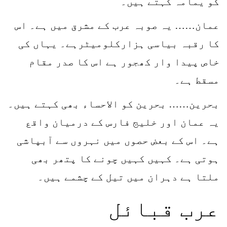
کو یمامہ کہتے ہیں۔
عمان…… یہ صوبہ عرب کے مشرق میں ہے۔ اس
کا رقبہ بیاسی ہزارکلومیٹرہے۔ یہاں کی
خاص پیدا وار کھجور ہے اس کا صدر مقام
مسقط ہے۔
بحرین…… بحرین کو الاحساء بھی کہتے ہیں۔
یہ عمان اور خلیج فارس کے درمیان واقع
ہے۔ اس کے بعض حصوں میں نہروں سے آبپاشی
ہوتی ہے۔ کہیں کہیں چونے کا پتھر بھی
ملتا ہے دہران میں تیل کے چشمے ہیں۔
عرب قبائل