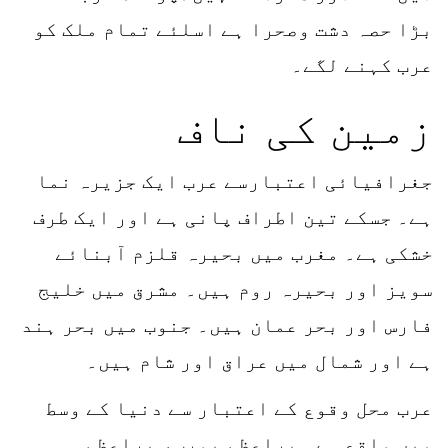
بڑا حصہ دشت وصحرا ہے اسلئے تمام ملک کو
عرب کہنے لگے۔
زمین کی ناف
جغرافیائی اعتبارسے عرب ایک جزیرہ نما
ہے۔ جسکے تین اطراف پانی ہے اور ایک طرف
خشکی ہے۔ مغرب میں بحیرہ قلزم آبنائے
سویز اور بحیرہ روم ہیں۔ مشرق میں خلیج
فارس اور بحر عمان ہیں۔ جنوب میں بحر ہند
ہے اور شمال میں عراق اور شام ہیں۔
عرب محل وقوع کے اعتبار سے دنیا کے وسط
میں واقع ہے۔ براعظم یورپ، براعظم