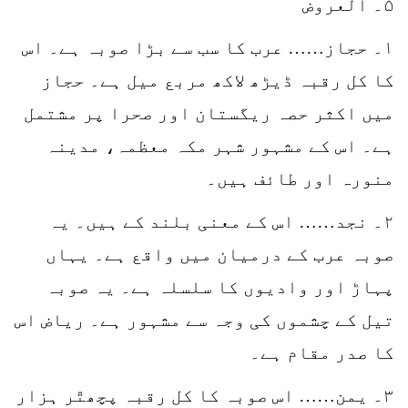
۵۔ العروض
۱۔ حجاز…… عرب کا سب سے بڑا صوبہ ہے۔ اس
کا کل رقبہ ڈیڑھ لاکھ مربع میل ہے۔ حجاز
میں اکثر حصہ ریگستان اور صحرا پر مشتمل
ہے۔ اس کے مشہور شہر مکہ معظمہ، مدینہ
منورہ اور طائف ہیں۔
۲۔ نجد…… اس کے معنی بلند کے ہیں۔ یہ
صوبہ عرب کے درمیان میں واقع ہے۔ یہاں
پہاڑ اور وادیوں کا سلسلہ ہے۔ یہ صوبہ
تیل کے چشموں کی وجہ سے مشہور ہے۔ ریاض اس
کا صدر مقام ہے۔
۳۔ یمن…… اس صوبہ کا کل رقبہ پچھتّر ہزار