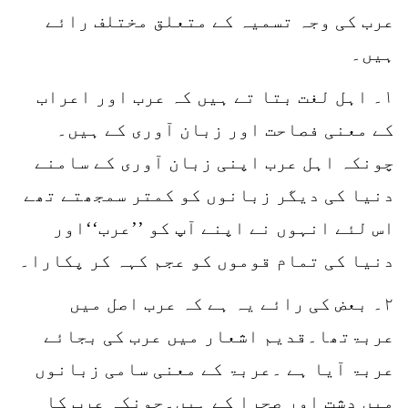
عرب کی وجہ تسمیہ کے متعلق مختلف رائے
ہیں۔
۱۔ اہل لغت بتا تے ہیں کہ عرب اور اعراب
کے معنی فصاحت اور زبان آوری کے ہیں۔
چونکہ اہل عرب اپنی زبان آوری کے سامنے
دنیا کی دیگر زبانوں کو کمتر سمجھتے تھے
اس لئے انہوں نے اپنے آپ کو ’’عرب‘‘اور
دنیا کی تمام قوموں کو عجم کہہ کر پکارا۔
۲۔ بعض کی رائے یہ ہے کہ عرب اصل میں
عربۃتھا۔قدیم اشعار میں عرب کی بجائے
عربۃ آیا ہے ۔عربۃ کے معنی سامی زبانوں
میں دشت اور صحرا کے ہیں۔چونکہ عرب کا