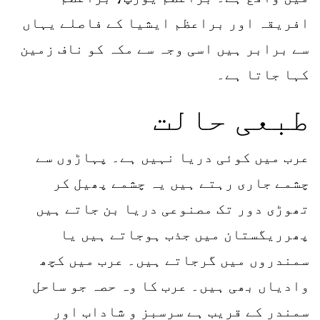
افریقہ اور براعظم ایشیا کے فاصلے یہاں
سے برابر ہیں اسی وجہ سے مکہ کو ناف زمین
کہا جاتا ہے۔
طبعی حالت
عرب میں کوئی دریا نہیں ہے۔ پہاڑوں سے
چشمے جاری رہتے ہیں یہ چشمے پھیل کر
تھوڑی دور تک مصنوعی دریا بن جاتے ہیں
پھرریگستان میں جذب ہوجاتے ہیں یا
سمندروں میں گرجاتے ہیں۔ عرب میں کچھ
وادیاں بھی ہیں۔ عرب کا وہ حصہ جو ساحل
سمندر کے قریب ہے سرسبز و شاداب اور