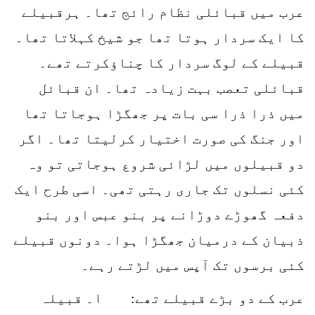
عرب میں قبائلی نظام رائج تھا۔ ہرقبیلے
کا ایک سردار ہوتا تھا جو شیخ کہلاتا تھا۔
قبیلے کے لوگ سردار کا چناؤکرتے تھے۔
قبائلی تعصب بہت زیادہ تھا۔ ان قبائل
میں ذرا ذرا سی بات پر جھگڑا ہوجاتا تھا
اور جنگ کی صورت اختیار کرلیتا تھا۔ اگر
دو قبیلوں میں لڑائی شروع ہوجاتی تو وہ
کئی نسلوں تک جاری رہتی تھی۔ اسی طرح ایک
دفعہ گھوڑے دوڑانے پر بنو عبس اور بنو
ذبیان کے درمیان جھگڑا ہوا۔ دونوں قبیلے
کئی برسوں تک آپس میں لڑتے رہے۔
عرب کے دو بڑے قبیلے تھے: ۱۔ قبیلہ