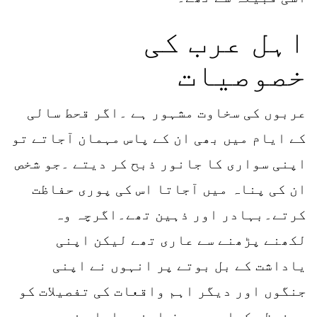
اہل عرب کی
خصوصیات
عربوں کی سخاوت مشہور ہے ۔اگر قحط سالی
کے ایام میں بھی ان کے پاس مہمان آجاتے تو
اپنی سواری کا جانور ذبح کر دیتے ۔جو شخص
ان کی پناہ میں آجاتا اس کی پوری حفاظت
کرتے۔بہادر اور ذہین تھے۔اگرچہ وہ
لکھنے پڑھنے سے عاری تھے لیکن اپنی
یاداشت کے بل بوتے پر انہوں نے اپنی
جنگوں اور دیگر اہم واقعات کی تفصیلات کو
محفوظ رکھا ۔وہ صرف اپنے سلسلہ نسب سے ہی