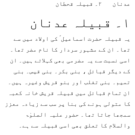
عدنان ۲۔ قبیلہ قحطان
۱۔ قبیلہ عدنان
یہ قبیلہ حضرت اسماعیل ؑ کی اولاد میں سے
تھا۔ ان کے مشہور سردار کا نام مضر تھا۔
اسی نسبت سے یہ مضرمی بھی کہلاتے ہیں۔ ان
کے دیگر قبائل ، بنی بکر۔ بنی قیس۔ بنی
تمیم۔ بنی تغلب اور بنو قریش وغیرہ ہیں۔
ان تمام قبائل میں قبیلہ قریش خانہ کعبہ
کا متولی ہونے کی بنا پر سب سے زیادہ معزز
سمجھا جاتا تھا۔ حضور علیہ الصلوٰۃ
والسلام کا تعلق بھی اسی قبیلہ سے ہے۔