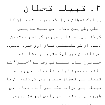
۲۔ قبیلہ قحطان
یہ لوگ قحطان کی اولاد میں سے تھے۔ ان کا
اصلی وطن یمن تھا۔ اسی نسبت سے یمنی
کہلائے۔ یہ عدنانی عربوں کی نسبت متمدن
تھے۔ ان کی سلطنتیں غسان اور حیرہ تھیں۔
اس خاندان میں ایک مشہور بادشاہ تھا۔
جسے سرخ لباس پہننے کی وجہ سے ’’حمیر‘‘ کے
نام سے موسوم کیا جاتا تھا۔ اسی وجہ سے
قبیلہ بنی قحطان حمیری بھی کہلائے، ان کا
قبیلہ بنو خزاعہ مکہ میں آباد تھا۔ اسی
طرح مدینہ منورہ میں اوس اور خزرج بھی
اسی قبیلہ سے تھے۔