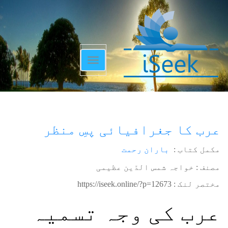
Toggle
navigation
عرب کا جغرافیائی پسِ منظر
مکمل کتاب :
باران رحمت
مصنف : خواجہ شمس الدّین عظیمی
مختصر لنک :
https://iseek.online/?p=12673
عرب کی وجہ تسمیہ