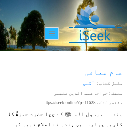
Toggle
navigation
عام معافی
مکمل کتاب :
آگہی
مصنف : خواجہ شمس الدین عظیمی
مختصر لنک :
https://iseek.online/?p=11628
ہندہ نے رسول اللہﷺ کے چچا حضرت حمزہؓ کا
کلیجہ چبایا۔ جب ہندہ نے اسلام قبول کر