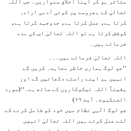
متاثر ہو کر اپنا اخلاق سنواریں۔ جب اللہ
تعالیٰ کے بھروسے پر کوئی آدمی ارادہ
کرتا ہے، عمل کرتا ہے، جدوجہد کرتا ہے،
کوشش کرتا ہے تو اللہ تعالیٰ اس کی مدد
فرماتے ہیں۔
اللہ تعالیٰ فرماتے ہیں۔۔۔
’’جو لوگ ہماری خاطر مجاہدہ کریں گے
انہیں ہم اپنے راستے دکھائیں گے اور
یقیناً اللہ نیکوکاروں کے ساتھ ہے۔‘‘(سورۃ
العنکبوت۔ آیت ۶۹)
جو لوگ الٰہی نظام میں خود کو شامل کرنے کے
لئے عمل کرتے ہیں اللہ تعالیٰ انہیں
ہدایت بخشتا ہے اور ان کے لئے راستے کھول