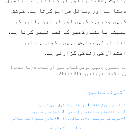
دیتا ہے اور وسائل فراہم کرتا ہے۔ کوشش
کریں جدوجہد کریں اور ان تین باتوں کو
ہمیشہ سامنے رکھیں کہ غصہ نہیں کرنا ہے،
اقتدار کی خواہش نہیں رکھنی ہے اور
اعتدال کی زندگی گزارنی ہے۔
یہ مضمون چھپی ہوئی کتاب میں ان صفحات (یا صفحہ)
پر ملاحظہ فرمائیں:
215
تا
216
آگہی کے مضامین :
انتساب
پیش لفظ
1 - روحانی اسکول میں تربیت
2 - با اختیار بے اختیار زندگی
3 - تین سال کا بچہ
4 - مرید کی تربیت
5 - دس سال۔۔۔؟
6 - قادرِ مطلق اللہ تعالیٰ
7 - موت حفاظت کرتی ہے
8 - باہر نہیں ہم اندر دیکھتے ہیں
سارے دکھاو ↓