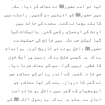
لیا تو اسے حضورﷺ نے معاف کر دیا۔ مکہ
میں حضورﷺ کو اذیتیں دی گئیں۔ راستے میں
کانٹے بچھائے گئے۔ سجدے کی حالت میں
اونٹ کی اوجھڑی رکھی گئی۔ بائیکاٹ کیا
گیا لیکن جب مکہ میں فاتح کی حیثیت سے
حضورﷺ داخل ہوئے تو تاریخ لرزہ براندام
ہے کہ یہ کیسی فتح ہے کہ زمین پر ایک خون
کا قطرہ نہیں گرا۔ سب کو معاف فرما دیا۔
جو خانہ کعبہ کے اندر ہے اس کو معاف، جس
نے گھر کا دروازہ بند کر لیا معاف، جو
ابوسفیان کے گھر میں داخل ہو جائے اسے
امان ہے۔ ستم یہ ہے کہ ہم رسول اللہﷺ کی