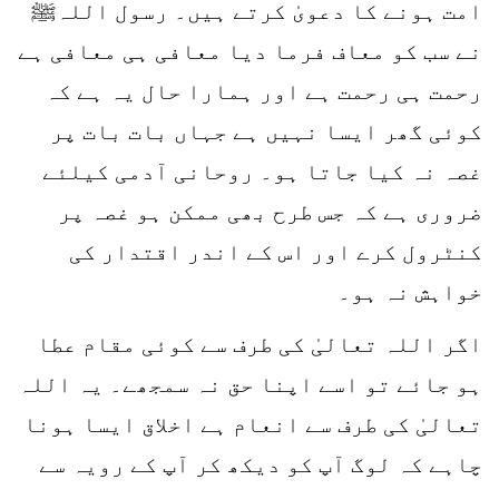
امت ہونے کا دعویٰ کرتے ہیں۔ رسول اللہﷺ
نے سب کو معاف فرما دیا معافی ہی معافی ہے
رحمت ہی رحمت ہے اور ہمارا حال یہ ہے کہ
کوئی گھر ایسا نہیں ہے جہاں بات بات پر
غصہ نہ کیا جاتا ہو۔ روحانی آدمی کیلئے
ضروری ہے کہ جس طرح بھی ممکن ہو غصہ پر
کنٹرول کرے اور اس کے اندر اقتدار کی
خواہش نہ ہو۔
اگر اللہ تعالیٰ کی طرف سے کوئی مقام عطا
ہو جائے تو اسے اپنا حق نہ سمجھے۔ یہ اللہ
تعالیٰ کی طرف سے انعام ہے اخلاق ایسا ہونا
چاہے کہ لوگ آپ کو دیکھ کر آپ کے رویہ سے