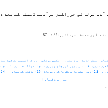
 آدھ تولہ کی خوراکیں ہرآدھے گھنٹہ کے بعد دی
صفحہ) پر ملاحظہ فرمائیں:
87
تا
87
ساب
بنظرِ خدمت
عرضِ مکرّر
رنگین بوتلیں اور ٹرانسپیرنٹ شیٹ بنان
1.4 - دوپیروں اور چار پیروں سے چلنے والے جانور
1.5 - چہرہ میں فلم
2.2 - دیوانگی یا پاگل پن کی وجوہات
2.3 - حافظہ کی کمزوری
2.4 - بخار اوراس کی قسمیں
2.10 - فالج اورپولیو کے اسباب اور ہارٹ فیلیئر
سارے دکھاو ↓
2.14 - غیر متوازن برقی روسے جوڑوں پر ورم آجاتاہے
۔
3.2 - روشنی اور رنگ سے علاج کا طریقہ
4.1 - آسمانی رنگ کی کمی یا زیادتی سے امراض اور ان کا علاج
4.6 - زرد رنگ
4.7 - سرخ رنگ
4.8 - رنگ سے امراض کا علاج
4.9 - آواز کا بھاری ہونا یاگلا بیٹھنا
4.13 - آدھا سیسی کا درد
4.14 - آنکھوں کے امراض
4.15 - آگ سے جلنا
4.19 - اعصابی درد
4.20 - السر
4.21 - احتلام
4.22 - اندام نہانی کی سوجن