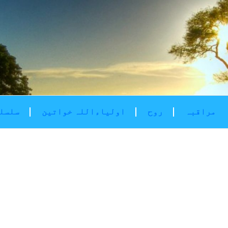
مراقبہ
روح
اولیاءاللہ خواتین
سلسلۂ