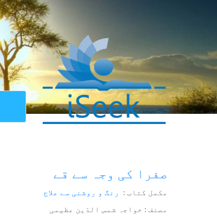
صفرا کی وجہ سے قے
مکمل کتاب :
رنگ و روشنی سے علاج
مصنف : خواجہ شمس الدّین عظیمی