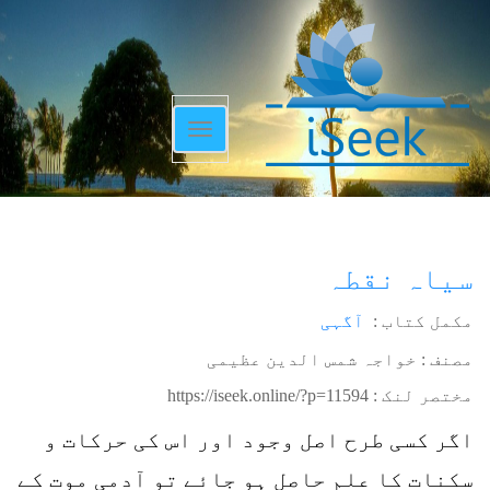
Toggle
navigation
سیاہ نقطہ
مکمل کتاب :
آگہی
مصنف : خواجہ شمس الدین عظیمی
مختصر لنک :
https://iseek.online/?p=11594
اگر کسی طرح اصل وجود اور اس کی حرکات و
سکنات کا علم حاصل ہو جائے تو آدمی موت کے