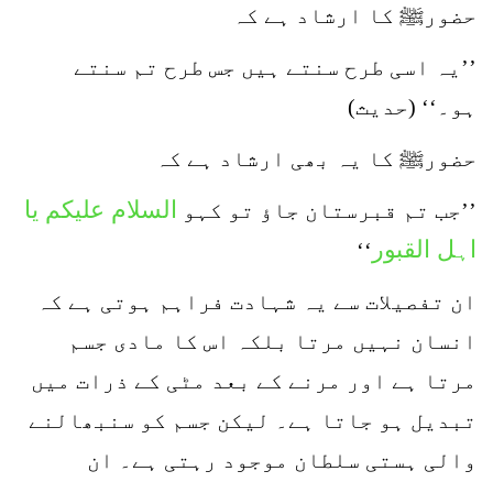
حضورﷺ کا ارشاد ہے کہ
’’یہ اسی طرح سنتے ہیں جس طرح تم سنتے
ہو۔‘‘ (حدیث)
حضورﷺ کا یہ بھی ارشاد ہے کہ
السلام علیکم یا
’’جب تم قبرستان جاؤ تو کہو
اہل القبور
‘‘
ان تفصیلات سے یہ شہادت فراہم ہوتی ہے کہ
انسان نہیں مرتا بلکہ اس کا مادی جسم
مرتا ہے اور مرنے کے بعد مٹی کے ذرات میں
تبدیل ہو جاتا ہے۔ لیکن جسم کو سنبھالنے
والی ہستی سلطان موجود رہتی ہے۔ ان