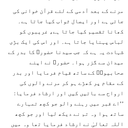
مرنے کے بعد آدمی کے لئے قرآن خوانی کی
جاتی ہے اور ایصال ثواب کیا جاتا ہے۔
کھانا تقسیم کیا جاتا ہے، غریبوں کو
لباس پہنایا جاتا ہے۔ اور اس کی ایک بڑی
شہادت یہ ہے کہ جب سیدنا حضورﷺ کا بدر کے
میدان سے گزر ہوا۔ حضورﷺ نے اپنے
صحابیوںؓ کے ساتھ قیام فرمایا اور بدر
کے مقام پر کھڑے ہو کر مرنے والوں کی
ارواح سے باتیں کیں اور ارشاد فرمایا:
’’اے قبر میں رہنے والو جو کچھ تمہارے
ساتھ ہوا وہ تم نے دیکھ لیا اور جو کچھ
اللہ تعالیٰ نے ارشاد فرمایا تھا وہ میں