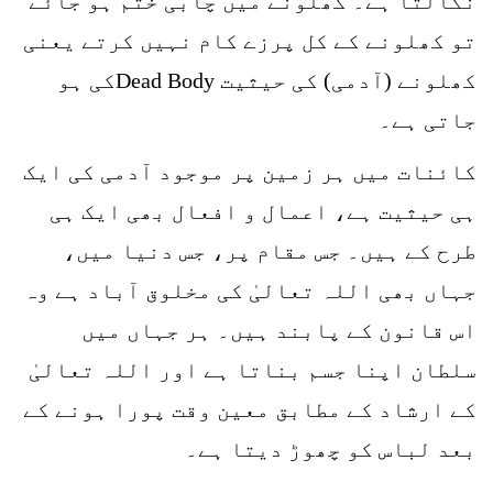
نکالتا ہے۔ کھلونے میں چابی ختم ہو جائے
تو کھلونے کے کل پرزے کام نہیں کرتے یعنی
کھلونے (آدمی) کی حیثیت Dead Bodyکی ہو
جاتی ہے۔
کائنات میں ہر زمین پر موجود آدمی کی ایک
ہی حیثیت ہے، اعمال و افعال بھی ایک ہی
طرح کے ہیں۔ جس مقام پر، جس دنیا میں،
جہاں بھی اللہ تعالیٰ کی مخلوق آباد ہے وہ
اس قانون کے پابند ہیں۔ ہر جہاں میں
سلطان اپنا جسم بناتا ہے اور اللہ تعالیٰ
کے ارشاد کے مطابق معین وقت پورا ہونے کے
بعد لباس کو چھوڑ دیتا ہے۔