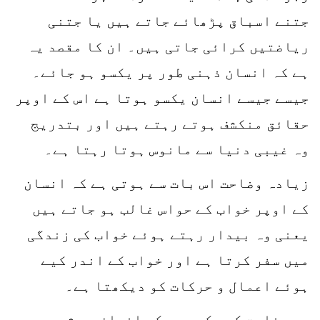
جتنے اسباق پڑھائے جاتے ہیں یا جتنی
ریاضتیں کرائی جاتی ہیں۔ ان کا مقصد یہ
ہے کہ انسان ذہنی طور پر یکسو ہو جائے۔
جیسے جیسے انسان یکسو ہوتا ہے اس کے اوپر
حقائق منکشف ہوتے رہتے ہیں اور بتدریج
وہ غیبی دنیا سے مانوس ہوتا رہتا ہے۔
زیادہ وضاحت اس بات سے ہوتی ہے کہ انسان
کے اوپر خواب کے حواس غالب ہو جاتے ہیں
یعنی وہ بیدار رہتے ہوئے خواب کی زندگی
میں سفر کرتا ہے اور خواب کے اندر کیے
ہوئے اعمال و حرکات کو دیکھتا ہے۔
ہم وضاحت کر چکے ہیں کہ انسان دو شعبوں