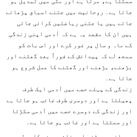
سمٹتا ہے، مرتا ہے اور مٹی میں تبدیل ہو
جاتا ہے۔ روحانیت میں جتنے اسباق پڑھائے
جاتے ہیں یا جتنی ریاضتیں کرائی جاتی
ہیں ان کا مقصد یہ ہے کہ آدمی اپنی زندگی
کے ماہ و سال پر غور کرے اور اس بات کو
سمجھ لے کہ پیدائش کے فوراً بعد گھٹنے اور
بڑھنے، بڑھنے اور گھٹنے کا عمل شروع ہو
جاتا ہے۔
زندگی کے پہلے حصے میں آدمی ایک طرف
پھیلتا ہے اور دوسری طرف غائب ہو جاتا ہے
اور زندگی کے دوسرے حصے میں آدمی سکڑتا
اور سمٹتا ہے اور غائب ہو جاتا ہے۔
پھیلنے، سمٹنے اور غائب ہونے کا عمل