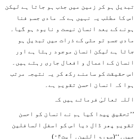
تبدیل ہو کر زمین میں جذب ہو جاتا ہے لیکن
اس کا مطلب یہ نہیں ہے کہ مادی جسم فنا
ہونے کے بعد انسان نیست و نابود ہو گیا۔
مادی جسم تو مٹی کے ذرات میں تبدیل ہو
جاتا ہے لیکن انسان موجود رہتا ہے اور
انسان کے اعمال و افعال جاری رہتے ہیں۔
اس حقیقت کو سامنے رکھ کر یہ نتیجہ مرتب
ہوا کہ انسان احسن تقویم ہے۔
اللہ تعالیٰ فرماتے ہیں کہ
’’تحقیق پیدا کیا ہم نے انسان کو احسن
تقویم پھر ڈال دیا اس کو اسفل السافلین
میں۔‘‘(سورۃ التین۔ آیت۰۴)