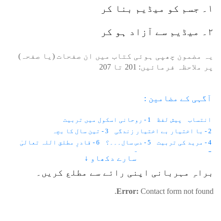
۱۔ جسم کو میڈیم بنا کر
۲۔ میڈیم سے آزاد ہو کر
یہ مضمون چھپی ہوئی کتاب میں ان صفحات (یا صفحہ)
پر ملاحظہ فرمائیں:
201
تا
207
آگہی کے مضامین :
انتساب
پیش لفظ
1 - روحانی اسکول میں تربیت
2 - با اختیار بے اختیار زندگی
3 - تین سال کا بچہ
4 - مرید کی تربیت
5 - دس سال۔۔۔؟
6 - قادرِ مطلق اللہ تعالیٰ
7 - موت حفاظت کرتی ہے
8 - باہر نہیں ہم اندر دیکھتے ہیں
سارے دکھاو ↓
9 - اطلاع کہاں سے آتی ہے؟
10 - نیند اور شعور
11 - قانون
براہِ مہربانی اپنی رائے سے مطلع کریں۔
12 - لازمانیت اور زمانیت
13 - مثال
14 - وقت۔۔۔؟
15 - زمین پر پہلا انسان
16 - خالق اور مخلوق
Error:
Contact form not found.
17 - مٹی خلاء ہے۔۔۔
18 - عورت کے دو رُخ
19 - قانون
20 - ہابیل و قابیل
21 - آگ اور قربانی