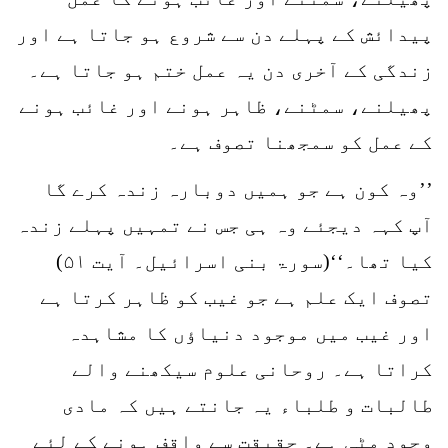
پیدائش کے پہلے دن سے شروع ہو جاتا ہے اور
زندگی کے آخری دن یہ عمل ختم ہو جاتا ہے۔
پھیلنے، سمٹنے، ظاہر ہونے اور غائب ہونے
کے عمل کو سمجھنا تصوف ہے۔
’’وہ کون ہے جو ہمیں دوبارہ زندہ کرے گا
آپ کہہ دیجئے وہ ہی جس نے تمہیں پہلے زندہ
کیا تھا۔‘‘(سورۃ بنی اسرائیل۔ آیت ۵۱)
تصوف ایک علم ہے جو غیب کو ظاہر کرتا ہے
اور غیب میں موجود دنیاؤں کا مشاہدہ
کراتا ہے۔ روحانی علوم سیکھنے والے
طالبات و طلباء یہ جانتے ہیں کہ مادی
وجود مٹی ہے۔ حقیقت سے واقف ہونے کے لئے