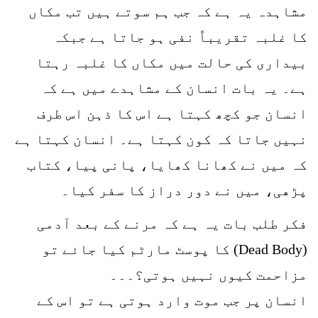
مشاہدہ یہ ہے کہ جب ہم سوتے ہیں تب مکاں
کا غلبہ تقریباً نفی ہو جاتا ہے جبکہ
بیداری کی حالت میں مکاں کا غلبہ رہتا
ہے۔ یہ بات انسان کے مشاہدے میں ہے کہ
انسان جو کچھ کہتا ہے اس کا ذہن اس طرف
نہیں جاتا کہ کون کہتا ہے۔ انسان کہتا ہے
کہ میں نے کھانا کھایا، پانی پیا، کتاب
پڑھی، میں نے دور دراز کا سفر کیا۔
فکر طلب بات یہ ہے کہ مرنے کے بعد آدمی
(Dead Body) کا پوسٹ مارٹم کیا جائے تو
مزاحمت کیوں نہیں ہوتی؟۔۔۔
انسان پر جب موت وارد ہوتی ہے تو اس کے