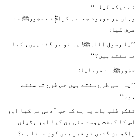
نے دیکھ لیا۔‘‘
وہاں پر موجود صحابہ کرامؓ نے حضورﷺ سے
عرض کیا:
’’یا رسول اللہﷺ! یہ تو مر گئے ہیں، کیا
یہ سنتے ہیں؟‘‘
حضورﷺ نے فرمایا:
’’یہ اسی طرح سنتے ہیں جس طرح تم سنتے
ہو۔‘‘
تفکر طلب بات یہ ہے کہ جب آدمی مر گیا اور
اس کا گوشت پوست مٹی بن گیا اور ہڈیاں
راکھ بن گئیں تو قبر میں کون سنتا ہے؟