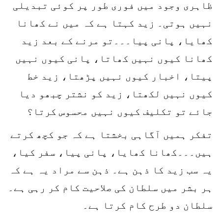
ظاہری وجود میں فوری طور پر کوئی تبدیلی
نہیں ہوتی۔ زید کہتا ہے کہ میں نے کھانا
کھایا، پانی پیا۔۔۔تو مرنے کے بعد زید
کھانا کیوں نہیں کھاتا، پانی کیوں نہیں
پیتا، اخبار کیوں نہیں پڑھتا، زید خط
کیوں نہیں لکھتا، زید کو نشتر چبھو دیا
جائے تو تکلیف کیوں نہیں محسوس کرتا؟
تفکر ہمیں آگاہی بخشتا ہے کہ جو کچھ کرتے
ہیں۔۔۔کھانا کھایا، پانی پیا، سفر کیا،
یہ سب زید کا ذہن ہے۔ ذہن سے مراد یہ ہے کہ
ہر بشر میں سلطان کی صلاحیت کام کر رہی ہے۔
سلطان دو طرح کام کرتا ہے۔