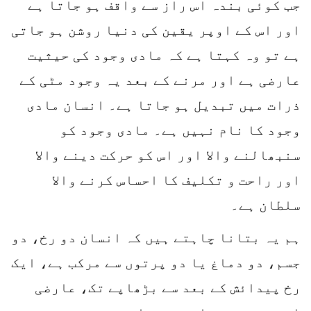
جب کوئی بندہ اس راز سے واقف ہو جاتا ہے
اور اس کے اوپر یقین کی دنیا روشن ہو جاتی
ہے تو وہ کہتا ہے کہ مادی وجود کی حیثیت
عارضی ہے اور مرنے کے بعد یہ وجود مٹی کے
ذرات میں تبدیل ہو جاتا ہے۔ انسان مادی
وجود کا نام نہیں ہے۔ مادی وجود کو
سنبھالنے والا اور اس کو حرکت دینے والا
اور راحت و تکلیف کا احساس کرنے والا
سلطان ہے۔
ہم یہ بتانا چاہتے ہیں کہ انسان دو رخ، دو
جسم، دو دماغ یا دو پرتوں سے مرکب ہے، ایک
رخ پیدائش کے بعد سے بڑھاپے تک، عارضی