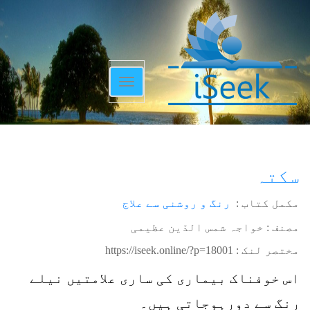
Toggle
navigation
سکتہ
مکمل کتاب :
رنگ و روشنی سے علاج
مصنف : خواجہ شمس الدّین عظیمی
مختصر لنک :
https://iseek.online/?p=18001
اس خوفناک بیماری کی ساری علامتیں نیلے
رنگ سے دورہوجاتی ہیں۔