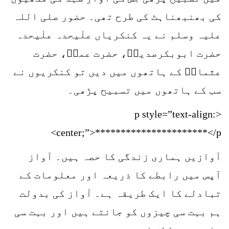
کی بھنبھناہٹ کی طرح تھی۔ حضور صلی اللہ
علیہ وسلم نے یہ کنکریاں علٰیحدہ علٰیحدہ
حضرت ابوبکرصدیقؓ، حضرت عمرؓ، حضرت
عثمانؓ کے ہاتھوں میں دیں تو کنکریوں نے
سب کے ہاتھوں میں تسبیح پڑھی۔
<p style=”text-align:
center;”>**********************</p>
آوازیں ہماری زندگی کا حصہ ہیں۔ آواز
آپس میں رابطے کا ذریعہ اور معلومات کے
تبادلے کا ایک طریقہ ہے۔ آواز کی بدولت
ہم بہت سی چیزوں کو جانتے ہیں اور بہت سی