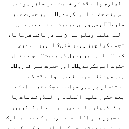
الصلوۃ والسلام کی خدمت میں حاضر ہوئے۔
اس وقت حضرت ابوبکرصدیقؓ اور حضرت عمر
فاروقؓ بھی وہاں موجود تھے۔ حضور صلی
اللہ علیہ وسلم نے ان سے دریافت فرمایا،
تجھے کیا چیز یہاں لائی؟ انہوں نے عرض
کیا’’ اللہ اور رسول کی محبت‘‘ اس سے قبل
حضرت ابوبکرصدیقؓ اور حضرت عمر فاروقؓ
بھی سیدنا علیہ الصلوۃ والسلام کے
استفسار پر یہی جواب دے چکے تھے۔ اسکے
بعد حضور علیہ الصلوۃ والسلام نے سات یا
نو کنکریاں ہاتھ میں لیں تو ان کنکریوں
نے حضور صلی اللہ علیہ وسلم کے دستِ مبارک
میں تسبیح پڑھی جس کی آواز شہد کی مکھیوں