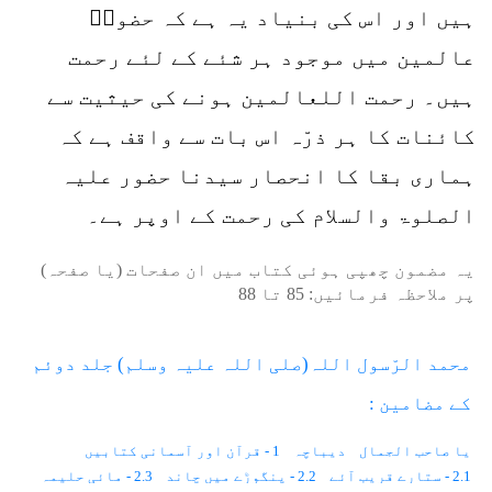
ہیں اور اس کی بنیاد یہ ہے کہ حضورؐ
عالمین میں موجود ہر شئے کے لئے رحمت
ہیں۔ رحمت اللعالمین ہونے کی حیثیت سے
کائنات کا ہر ذرّہ اس بات سے واقف ہے کہ
ہماری بقا کا انحصار سیدنا حضور علیہ
الصلوۃ والسلام کی رحمت کے اوپر ہے۔
یہ مضمون چھپی ہوئی کتاب میں ان صفحات (یا صفحہ)
پر ملاحظہ فرمائیں:
85
تا
88
محمد الرّسول اللہ(صلی اللہ علیہ وسلم) جلد دوئم
کے مضامین :
یا صاحب الجمال
دیباچہ
1 - قرآن اور آسمانی کتابیں
2.1 - ستارے قریب آئے
2.2 - پنگوڑے میں چاند
2.3 - مائی حلیمہ