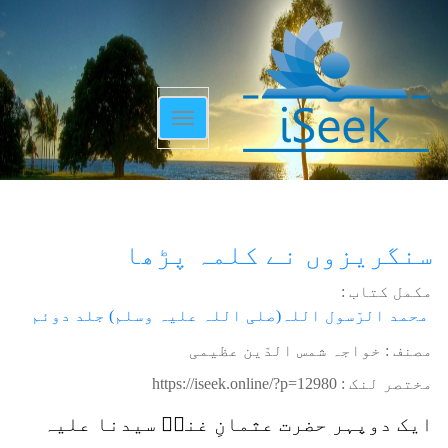
Toggle
navigation
سنگریزوں نے کلمہ پڑھا
مکمل کتاب :
محمد الرّسول اللہ(صلی اللہ علیہ وسلم) جلد دوئم
مصنف : خواجہ شمس الدّین عظیمی
مختصر لنک :
https://iseek.online/?p=12980
ایک دوپہر حضرت عثمانِ غنیؓ سیدنا علیہ