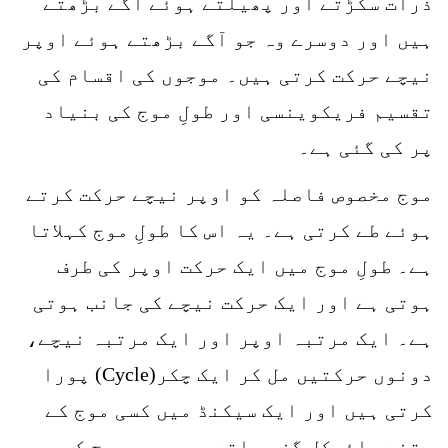
ذرات سکڑتے اور پھیلتے ہوئے آگے بڑھتے
ہیں اور دوسرے وہ جو آگے بڑھتے ہوئے اوپر
نیچے حرکت کرتی ہیں۔ موجوں کی اقسام کی
تقسیم فریکوینسی اور طولِ موج کی بنیاد
پر کی گئی ہے۔
موج مخصوص فاصلہ کو اوپر نیچے حرکت کرتے
ہوئے طے کرتی ہے۔ یہ اس کا طولِ موج کہلاتا
ہے۔ طولِ موج میں ایک حرکت اوپر کی طرف
ہوتی ہے اور ایک حرکت نیچے کی جانب ہوتی
ہے۔ ایک مرتبہ اوپر اور ایک مرتبہ نیچے،
دونوں حرکتیں مل کر ایک چکر(Cycle) پورا
کرتی ہیں اور ایک سیکنڈ میں کسی موج کے
جتنے سائیکل گزر جاتے ہیں۔ وہ موج کی