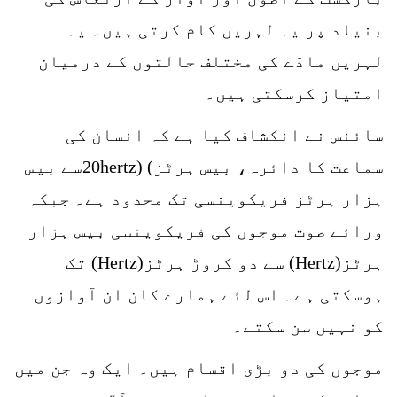
بنیاد پر یہ لہریں کام کرتی ہیں۔ یہ
لہریں مادّے کی مختلف حالتوں کے درمیان
امتیاز کرسکتی ہیں۔
سائنس نے انکشاف کیا ہے کہ انسان کی
سماعت کا دائرہ، بیس ہرٹز) (20hertzسے بیس
ہزار ہرٹز فریکوینسی تک محدود ہے۔ جبکہ
ورائے صوت موجوں کی فریکوینسی بیس ہزار
ہرٹز(Hertz) سے دو کروڑ ہرٹز(Hertz) تک
ہوسکتی ہے۔ اس لئے ہمارے کان ان آوازوں
کو نہیں سن سکتے۔
موجوں کی دو بڑی اقسام ہیں۔ ایک وہ جن میں