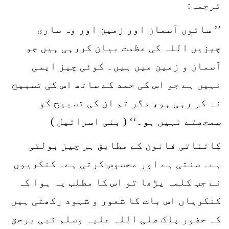
ترجمہ:
’’ ساتوں آسمان اور زمین اور وہ ساری
چیزیں اللہ کی عظمت بیان کررہی ہیں جو
آسمان و زمین میں ہیں۔ کوئی چیز ایسی
نہیں ہے جو اس کی حمد کے ساتھ اس کی تسبیح
نہ کر رہی ہو، مگر تم ان کی تسبیح کو
سمجھتے نہیں ہو۔‘‘ ( بنی اسرائیل )
کائناتی قانون کے مطابق ہر چیز بولتی
ہے۔ سنتی ہے اور محسوس کرتی ہے۔ کنکریوں
نے جب کلمہ پڑھا تو اس کا مطلب یہ ہوا کہ
کنکریاں اس بات کا شعور و شہود رکھتی ہیں
کہ حضور پاک صلی اللہ علیہ وسلم نبی برحق