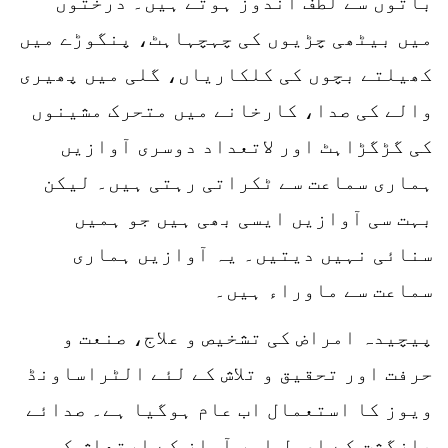
باتوں سے لطف اندوز ہوتے ہیں۔ درختوں
میں بیٹھی چڑیوں کی چہچہاہٹ، پنگوڑے میں
کھیلتے بچوں کی کلکاریاں، گلی میں پھیری
والے کی صدا، کارخانے میں متحرک مشینوں
کی گڑگڑاہٹ اور لاتعداد دوسری آوازیں
ہماری سماعت سے ٹکراتی رہتی ہیں۔ لیکن
بہت سی آوازیں ایسی بھی ہیں جو ہمیں
سنائی نہیں دیتیں۔ یہ آوازیں ہماری
سماعت سے ماوراء ہیں۔
پیچیدہ امراض کی تشخیص و علاج، صنعت و
حرفت اور تحقیق و تلاش کے لئے الٹراساونڈ
ویوز کا استعمال اب عام ہوگیا ہے۔ صدائے
بازگشت کے اصول اور آواز کے ارتعاش کی