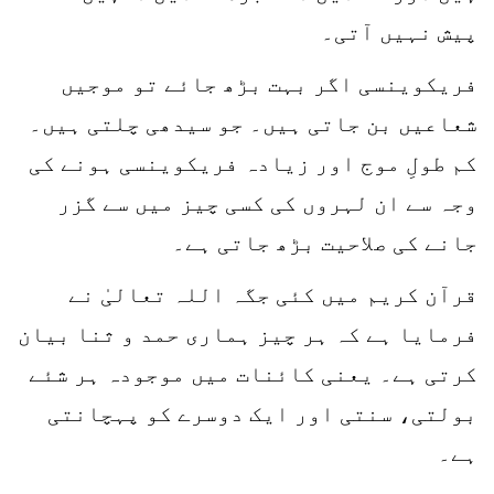
پیش نہیں آتی۔
فریکوینسی اگر بہت بڑھ جائے تو موجیں
شعاعیں بن جاتی ہیں۔ جو سیدھی چلتی ہیں۔
کم طولِ موج اور زیادہ فریکوینسی ہونے کی
وجہ سے ان لہروں کی کسی چیز میں سے گزر
جانے کی صلاحیت بڑھ جاتی ہے۔
قرآن کریم میں کئی جگہ اللہ تعالیٰ نے
فرمایا ہے کہ ہر چیز ہماری حمد و ثنا بیان
کرتی ہے۔ یعنی کائنات میں موجودہ ہر شئے
بولتی، سنتی اور ایک دوسرے کو پہچانتی
ہے۔