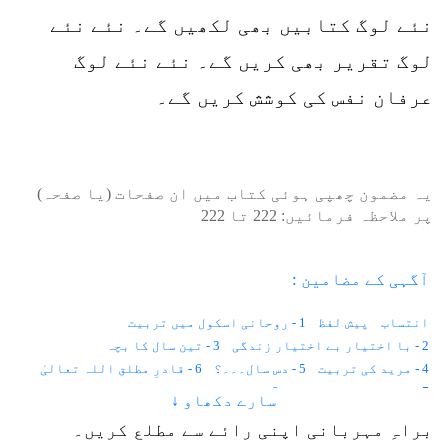
نئے لوگ کتابیں بھی لکھیں گے۔ نئے نئے
لوگ تقریر بھی کریں گے۔ نئے نئے لوگ
عرفان نفس کی کوشش کریں گے۔
یہ مضمون چھپی ہوئی کتاب میں ان صفحات (یا صفحہ)
پر ملاحظہ فرمائیں:
222
تا
222
آگہی کے مضامین :
انتساب
پیش لفظ
1 - روحانی اسکول میں تربیت
2 - با اختیار بے اختیار زندگی
3 - تین سال کا بچہ
4 - مرید کی تربیت
5 - دس سال۔۔۔؟
6 - قادرِ مطلق اللہ تعالیٰ
7 - موت حفاظت کرتی ہے
8 - باہر نہیں ہم اندر دیکھتے ہیں
سارے دکھاو ↓
9 - اطلاع کہاں سے آتی ہے؟
10 - نیند اور شعور
11 - قانون
براہِ مہربانی اپنی رائے سے مطلع کریں۔
12 - لازمانیت اور زمانیت
13 - مثال
14 - وقت۔۔۔؟