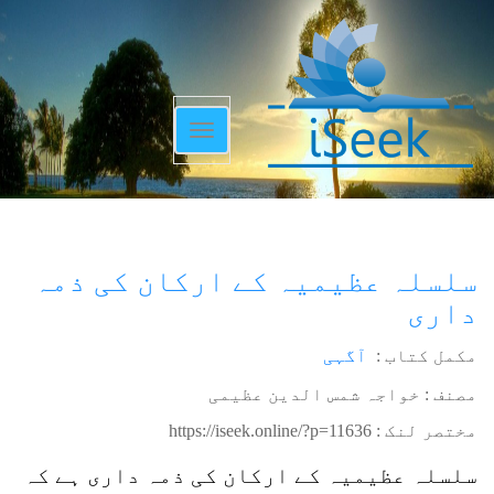
Toggle
navigation
سلسلہ عظیمیہ کے ارکان کی ذمہ
داری
مکمل کتاب :
آگہی
مصنف : خواجہ شمس الدین عظیمی
مختصر لنک :
https://iseek.online/?p=11636
سلسلہ عظیمیہ کے ارکان کی ذمہ داری ہے کہ