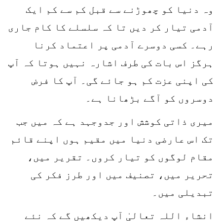
وہ دنیا کو چھوڑنے سے قبل کم سے کم ایک
آدمی تیار کر دیں تا کہ سلسلے کا کام جاری
رہے۔ کسی دوسرے آدمی پر اعتماد کرنا
ہرگز اس بات کی طرف اشارہ نہیں ہوتا کہ آپ
کی اپنی عزت کم ہو جائے گی۔ آپ کا فرض
دوسروں کو آگے بڑھانا ہے۔
میری ذاتی کوشش اور جدوجہد ہے کہ میں جب
تک اس عارضی دنیا میں مقیم ہوں اپنے قائم
مقام لوگوں کو تیار کروں۔ تقریر میں،
تحریر میں، تصنیف میں اور طرز فکر کی
تبدیلی میں۔
انشاء اللہ تعالیٰ آپ دیکھیں گے کہ نئے