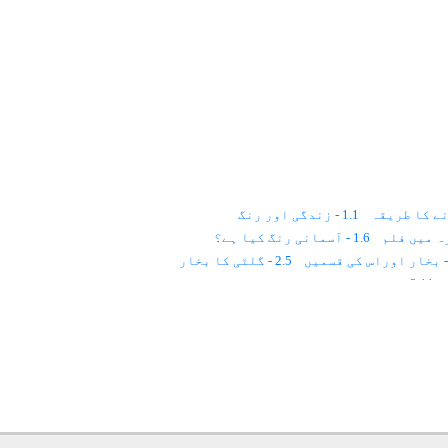
ے کا طریقہ
1.1 - زندگی اور رنگ
1.6 - آسمانی رنگ کیا ہے؟
2.5 - گلٹی کا بخار
2.11 - دل اور کو سمک ریز
2.15 - اڑکر لگنے والے امراض
4.2 - سرخ رنگ
4.16 - انفلوئنزا
4.23 - احساسِ کمتری
4.29 - ریاحی بخار اورسردی کا بخار