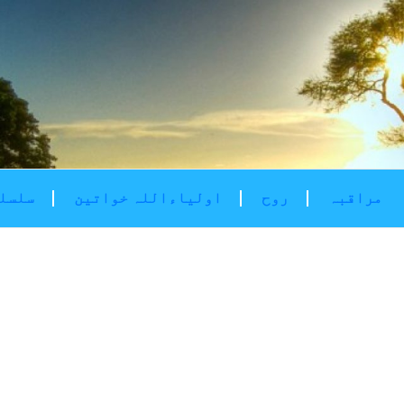
مراقبہ
روح
اولیاءاللہ خواتین
سلسلۂ