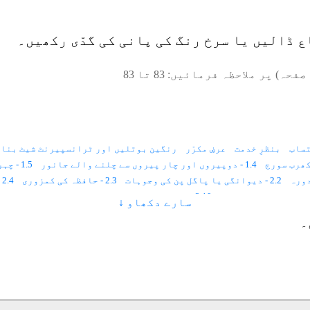
ع ڈالیں یا سرخ رنگ کی پانی کی گدّی رکھیں۔
صفحہ) پر ملاحظہ فرمائیں:
83
تا
83
ساب
بنظرِ خدمت
عرضِ مکرّر
رنگین بوتلیں اور ٹرانسپیرنٹ شیٹ بنان
1.4 - دوپیروں اور چار پیروں سے چلنے والے جانور
1.5 - چہرہ میں فلم
2.2 - دیوانگی یا پاگل پن کی وجوہات
2.3 - حافظہ کی کمزوری
2.4 - بخار اوراس کی قسمیں
2.10 - فالج اورپولیو کے اسباب اور ہارٹ فیلیئر
سارے دکھاو ↓
2.14 - غیر متوازن برقی روسے جوڑوں پر ورم آجاتاہے
۔
3.2 - روشنی اور رنگ سے علاج کا طریقہ
4.1 - آسمانی رنگ کی کمی یا زیادتی سے امراض اور ان کا علاج
4.6 - زرد رنگ
4.7 - سرخ رنگ
4.8 - رنگ سے امراض کا علاج
4.9 - آواز کا بھاری ہونا یاگلا بیٹھنا
4.13 - آدھا سیسی کا درد
4.14 - آنکھوں کے امراض
4.15 - آگ سے جلنا
4.19 - اعصابی درد
4.20 - السر
4.21 - احتلام
4.22 - اندام نہانی کی سوجن
4.26 - بچوں کا مٹی کھانا
4.27 - بالوں کا ازوقت سفیدہونا
4.28 - بخار
4.32 - بدہضمی
4.33 - بواسیر
4.34 - بائی کادرد(ریاحی درد)
4.35 - بچے کا بہت زیادہ رونا اور مچلنا