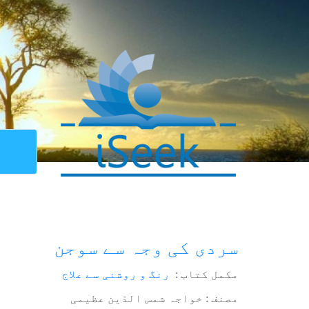
سردی کی وجہ سے سوجن
مکمل کتاب :
رنگ و روشنی سے علاج
مصنف : خواجہ شمس الدّین عظیمی