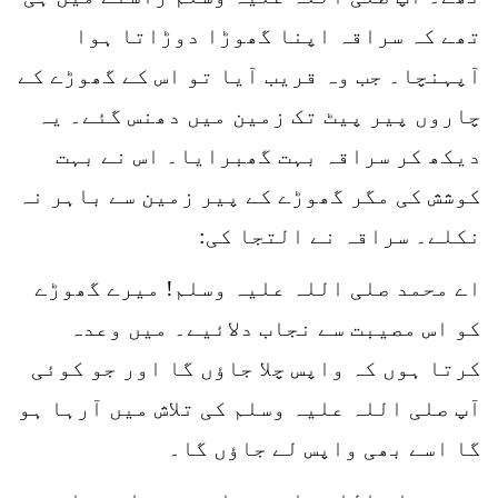
تھے کہ سراقہ اپنا گھوڑا دوڑاتا ہوا
آپہنچا۔ جب وہ قریب آیا تو اس کے گھوڑے کے
چاروں پیر پیٹ تک زمین میں دھنس گئے۔ یہ
دیکھ کر سراقہ بہت گھبرایا۔ اس نے بہت
کوشش کی مگر گھوڑے کے پیر زمین سے باہر نہ
نکلے۔ سراقہ نے التجا کی:
اے محمد صلی اللہ علیہ وسلم! میرے گھوڑے
کو اس مصیبت سے نجاب دلائیے۔ میں وعدہ
کرتا ہوں کہ واپس چلا جاؤں گا اور جو کوئی
آپ صلی اللہ علیہ وسلم کی تلاش میں آرہا ہو
گا اسے بھی واپس لے جاؤں گا۔