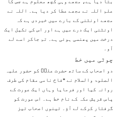
بتا دیا ہے، مجھے وہی کچھ معلوم ہے جس کا
علم اللہ نے مجھے عطا کر دیا ہے۔ اللہ نے
مجھے اونٹنی کے بارے میں خبردی ہے کہ
اونٹنی ایک درے میں ہے اور اس کی نکیل ایک
درخت میں پھنسی ہوئی ہے۔ تم جاکر اسے لے
آو۔
چوٹی میں خط
دو اصحاب کے ساتھ حضرت علیؓ کو حضور علیہ
الصلوۃ والسلام نے *فاخ نامی مقام کی طرف
روانہ کیا اور فرمایا وہاں ایک عورت کے
پاس قریش مکہ کے نام خط ہے۔ اس عورت کو
گرفتار کرکے لے آؤ۔ تینوں اصحاب تیز