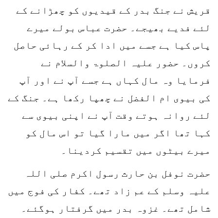
قریش نے جنگ بدر کے قیدیوں کو چھڑانے کے
لئے فدیے بھیجے۔ حضرت عباس بولے میرے
پاس کیا ہے جسے میں ادا کر کے رہائی حاصل
کروں۔ حضور علیہ الصلوۃ والسلام نے
فرمایا وہ مال کہاں ہے جسے آپ نے اور آپ
کی بیوی ام الفضل نے چھپا رکھا ہے۔ جنگ کے
لئے روانہ ہوتے وقت آپ نے اپنی بیوی سے
کہا تھا اگر میں مارا گیا تو اس مال کو
میرے بیٹوں میں تقسیم کردینا۔
حضرت نوفل بن حارث رسول اکرم صلی اللہ
علیہ وسلم کے عم زاد تھے۔ کفار کی فوج میں
شامل تھے۔ غزوہ بدر میں گرفتار ہوگئے۔