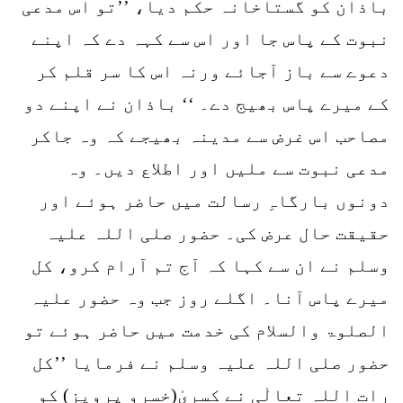
باذان کو گستاخانہ حکم دیا، ’’تو اس مدعی
نبوت کے پاس جا اور اس سے کہہ دے کہ اپنے
دعوے سے باز آجائے ورنہ اس کا سر قلم کر
کے میرے پاس بھیج دے۔ ‘‘ باذان نے اپنے دو
مصاحب اس غرض سے مدینہ بھیجے کہ وہ جاکر
مدعی نبوت سے ملیں اور اطلاع دیں۔ وہ
دونوں بارگاہِ رسالت میں حاضر ہوئے اور
حقیقت حال عرض کی۔ حضور صلی اللہ علیہ
وسلم نے ان سے کہا کہ آج تم آرام کرو، کل
میرے پاس آنا۔ اگلے روز جب وہ حضور علیہ
الصلوۃ والسلام کی خدمت میں حاضر ہوئے تو
حضور صلی اللہ علیہ وسلم نے فرمایا ’’کل
رات اللہ تعالٰی نے کسریٰ(خسرو پرویز) کو