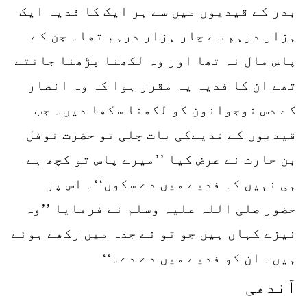
بدر کے قیدیوں میں سے ہر ایک کا فدیہ ایک
ہزار درہم سے چار ہزار درہم تھا۔ جن کے
پاس مال نہ تھا اور وہ لکھنا پڑھنا جانتے
تھے ان کا فدیہ یہ مقرر ہوا کہ وہ انصار
کے دس نوجوانون کو لکھنا سکھا دیں۔ جب
قیدیوں کے فدیےکی بات چلی تو حضرت نوفل
بن حارث نے عرض کیا ’’میرے پاس تو کچھ ہے
ہی نہیں کہ فدیے میں دے سکوں‘‘۔ اس پر
حضور صلی اللہ علیہ وسلم نے فرمایا ’’وہ
نیزے کہاں ہیں جو تو نے جدہ میں رکھے ہوئے
ہیں۔ ان کو فدیے میں دے دے۔‘‘
آندھی