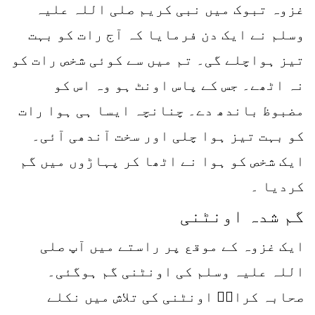
غزوہ تبوک میں نبی کریم صلی اللہ علیہ
وسلم نے ایک دن فرمایا کہ آج رات کو بہت
تیز ہواچلے گی۔ تم میں سے کوئی شخص رات کو
نہ اٹھے۔ جس کے پاس اونٹ ہو وہ اس کو
مضبوظ باندھ دے۔ چنانچہ ایسا ہی ہوا رات
کو بہت تیز ہوا چلی اور سخت آندھی آئی۔
ایک شخص کو ہوا نے اٹھا کر پہاڑوں میں گم
کردیا ۔
گم شدہ اونٹنی
ایک غزوہ کے موقع پر راستے میں آپ صلی
اللہ علیہ وسلم کی اونٹنی گم ہوگئی۔
صحابہ کرامؓ اونٹنی کی تلاش میں نکلے