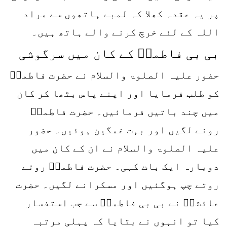
پر یہ عقدہ کھلا کہ لمبے ہاتھوں سے مراد
اللہ کے لئے خرچ کرنے والے ہاتھ ہیں۔
بی بی فاطمہؓ کے کان میں سرگوشی
حضور علیہ الصلوۃ والسلام نے حضرت فاطمہؓ
کو طلب فرمایا اور اپنے پاس بٹھا کر کان
میں چند باتیں فرمائیں۔ حضرت فاطمہؓ
رونے لگیں اور بہت غمگین ہوئیں۔ حضور
علیہ الصلوۃ والسلام نے ان کے کان میں
دوبارہ ایک بات کہی۔ حضرت فاطمہؓ روتے
روتے چپ ہوگئیں اور مسکرانے لگیں۔ حضرت
عائشہؓ نے بی بی فاطمہؓ سے جب استفسار
کیا تو انہوں نے بتایا کہ پہلی مرتبہ