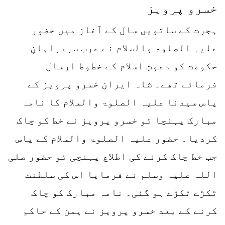
خسرو پرویز
ہجرت کے ساتویں سال کے آغاز میں حضور
علیہ الصلوۃ والسلام نے عرب سربراہانِ
حکومت کو دعوتِ اسلام کے خطوط ارسال
فرمائے تھے۔ شاہ ایران خسرو پرویز کے
پاس سیدنا علیہ الصلوۃ والسلام کا نامہ
مبارک پہنچا تو خسرو پرویز نے خط کو چاک
کردیا۔ حضور علیہ الصلوۃ والسلام کے پاس
جب خط چاک کرنے کی اطلاع پہنچی تو حضور صلی
اللہ علیہ وسلم نے فرمایا اس کی سلطنت
ٹکڑے ٹکڑے ہو گئی۔ نامہ مبارک کو چاک
کرنے کے بعد خسرو پرویز نے یمن کے حاکم