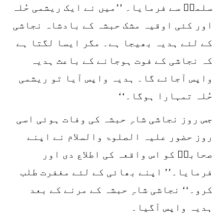
سلمہؓ سے فرمایا۔ ’’میں نے ایک ریشمی حُلہ
اور کئی اوقیہ مشک حبشہ کے بادشاہ نجاشی
کے لئے ہدیہ بھیجا ہے۔ مگر ایسا لگتا ہے
کہ نجاشی کے فوت ہوجانے کے باعث ہدیہ
واپس آجائے گا۔ ہدیہ واپس آیا تو ریشمی
حُلہ تمہارا ہوگا۔‘‘
جس روز نجاشی شاہِ حبشہ کی وفات ہوئی اسی
روز حضور علیہ الصلوۃ والسلام نے اپنے
صحابہؓ کو اس واقعہ کی اطلاع دی اور
فرمایا۔’’ اپنے بھائی کے لئے مغفرت طلب
کرو۔‘‘ نجاشی شاہِ حبشہ کے مرنے کے بعد
ہدیہ واپس آگیا۔