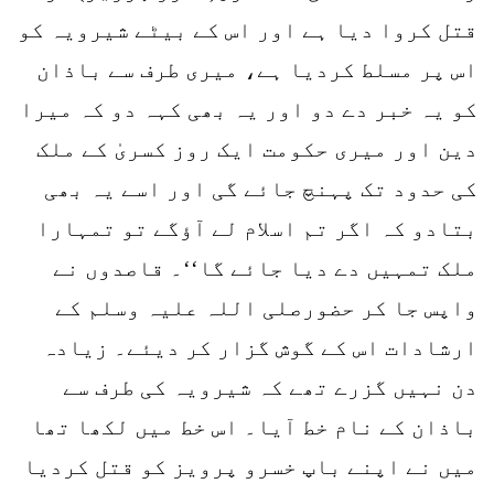
قتل کروا دیا ہے اور اس کے بیٹے شیرویہ کو
اس پر مسلط کردیا ہے، میری طرف سے باذان
کو یہ خبر دے دو اور یہ بھی کہہ دو کہ میرا
دین اور میری حکومت ایک روز کسریٰ کے ملک
کی حدود تک پہنچ جائے گی اور اسے یہ بھی
بتادو کہ اگر تم اسلام لے آؤگے تو تمہارا
ملک تمہیں دے دیا جائے گا‘‘۔ قاصدوں نے
واپس جا کر حضورصلی اللہ علیہ وسلم کے
ارشادات اس کے گوش گزار کر دیئے۔ زیادہ
دن نہیں گزرے تھے کہ شیرویہ کی طرف سے
باذان کے نام خط آیا۔ اس خط میں لکھا تھا
میں نے اپنے باپ خسرو پرویز کو قتل کردیا