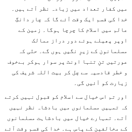
میں کفار تعداد میں زیادہ نظر آتے ہیں۔
خدا کی قسم ایک وقت آئے گا کہ چار دانگِ
عالم میں اسلام کا چرچا ہوگا۔ زمین کے
اوپر پھیلے ہوئے دور دراز ممالک
مسلمانون کے زیرِ نگیں ہوں گے۔ حتٰی کہ
عورتیں تنِ تنہا اونٹ پر سوار ہوکر بےخوف
و خطر قادسیہ سے چل کر بیت اللہ شریف کی
زیارت کو آئیں گی۔
اور تم اس خیال سے اسلام کو قبول نہیں کرتے
کہ تمہیں مسلمانوں میں بادشاہ نظر نہیں
آتے۔ تمہارے خیال میں بادشاہت مسلمانوں
کے مخالفین کے پاس ہے۔ خدا کی قسم وقت آئے