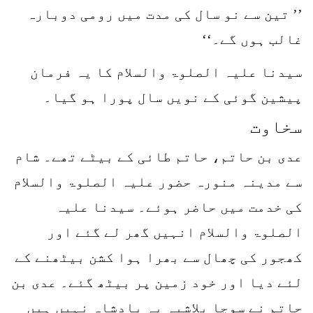
’’ تین سے نو سال کی مدت میں رومی دوبارہ
غالب ہوں گے۔‘‘
سیدنا علیہ الصلوۃ والسلام کا یہ فرمان
پیشین گوئی کے نویں سال پورا ہو گیا۔
سخاوت
عدی بن حاتم، حاتم طائی کے بیٹے تھے۔ شام
سے مدینہ منورہ حضور علیہ الصلوۃ والسلام
کی خدمت میں حاضر ہوئے۔ سیدنا علیہ
الصلوۃ والسلام انہیں گھر لے گئے اور
کھجور کی چھال سے بھرا ہوا کشن بیٹھنے کے
لئے دیا اور خود زمین پر بیٹھ گئے۔ عدی بن
حاتم نے سوچا بلاشبہ یہ بادشاہ نہیں ہیں