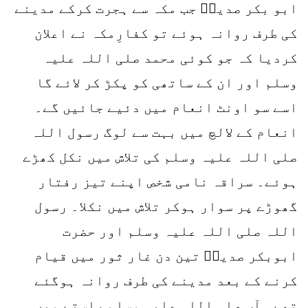
ابو بکر صدیقؓ جب مکہ سے ہجرت کرکے مدینے
کی طرف روانہ ہوئے تو کفارِمکہ نے اعلان
کردیا کہ جو کوئی محمد صلی اللہ علیہ
وسلم اور ان کے ساتھی کو پکڑ کر لائے گا
اسے سو اونٹ انعام میں دئیے جائیں گے۔
انعام کے لالچ میں بہت سے لوگ رسول اللہ
صلی اللہ علیہ وسلم کی تلاش میں نکل کھڑے
ہوئے۔ سراقہ نامی شخص اپنے تیز رفتار
گھوڑے پر سوار ہوکر تلاش میں نکلا۔ رسول
اللہ صلی اللہ علیہ وسلم اور حضرت
ابوبکر صدیقؓ تین دن غار ثور میں قیام
کرنے کے بعد مدینے کی طرف روانہ ہوگئے
تھے۔ آپ صلی اللہ علیہ وسلم راستے میں ہی