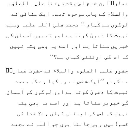
عمارہؓ بن حزم اس وقت سیدنا علیہ الصلوۃ
والسلام کے پاس موجود تھے۔ ایک منافق نے
لوگوں سے کہا، ’’ محمد صلی اللہ علیہ وسلم
نبوت کا دعویٰ کرتا ہے اور تمہیں آسمان کی
خبریں سناتا ہے اور اسے یہ بھی پتہ نہیں
کہ اس کی اونٹنی کہاں ہے؟‘‘
حضور علیہ الصلوۃ والسلام نے حضرت عمارہؓ
سے کہا، ’’ایک شخص نے یہ کہا ہے کہ محمد
نبوت کا دعویٰ کرتا ہے اور لوگوں کو آسمان
کی خبریں سناتا ہے اور اسے یہ بھی پتہ
نہیں کہ اس کی اونٹنی کہاں ہے؟ خدا کی
قسم! میں وہی جانتا ہوں جو اللہ نے مجھے