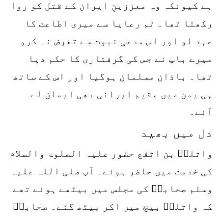
ہے کیونکہ وہ معززینِ ایران کے قتل کو روا
رکھتا تھا۔ تم رعایا سے میری اطاعت کا
عہد لو اور اس مدعی نبوت سے تعرض نہ کرو
میرے باپ نے جس کی گرفتاری کا حکم دیا
تھا۔ باذان مسلمان ہوگیا اور اس کے ساتھ
ہی یمن میں مقیم ایرانی بھی ایمان لے
آئے۔
دل میں بھید
واثلہؓ بن اثقع حضور علیہ الصلوۃ والسلام
کی خدمت میں حاضر ہوئے۔ آپ صلی اللہ علیہ
وسلم صحابہؓ کی مجلس میں بیٹھے ہوئے تھے
کہ واثلہؓ بیچ میں آکر بیٹھ گئے۔ صحابہؓ