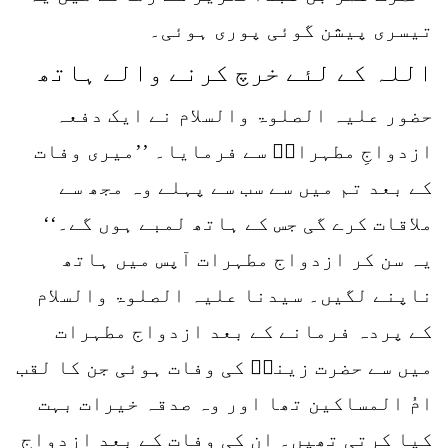
تیسری پیشن گوئی پوری ہوئی۔
اللہ کے لئے خرچ کرنے والے ہاتھ
حضور علیہ الصلوۃ والسلام نے ایک دفعہ
ازدواجِ مطہراتؓ سے فرمایا۔ ’’میری وفات
کے بعد تم میں سے سب سے پہلے وہ مجھ سے
ملاقات کرے گی جس کے ہاتھ لمبے ہوں گے۔‘‘
یہ سن کر ازدواج مطہرات آپس میں ہاتھ
ناپنے لگیں۔ سیدنا علیہ الصلوۃ والسلام
کے پردہ فرمانے کے بعد ازدواج مطہرات
میں سے حضرت زینبؓ کی وفات ہوئی جن کا لقب
امُ المساکین تھا اور وہ صدقہ خیرات بہت
کیا کرتی تھیں۔ ان کی وفات کے بعد ازدواج