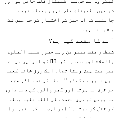
نیکی وہ ہے جس سے اطمینانِ قلب حاصل ہو اور
شر میں اطمینان قلب نہیں ہوتا۔ تجھے
چاہئیے کہ اس چیز کو اختیار کر جس میں شک
و شبہ نہ ہو۔
آنے کا مقصد کیا ہے؟
شیطان صفت عمیر بن وہب حضور علیہ الصلوۃ
والسلام اور صحابہ کرامؓ کو اذیتیں دینے
میں پیش پیش رہتا تھا۔ ایک روز خانہ کعبہ
میں عمیر نے کہا، ’’ اللہ کی قسم اگر مجھ
پر قرض نہ ہوتا اور گھر والوں کی ذمہ داری
نہ ہوتی تو میں محمد صلی اللہ علیہ وسلم
کو قتل کر دیتا۔‘‘ ابو لہب نے کہا تمہارا
قرض میں ادا کر دیتا ہوں۔ تمہارے بیوی