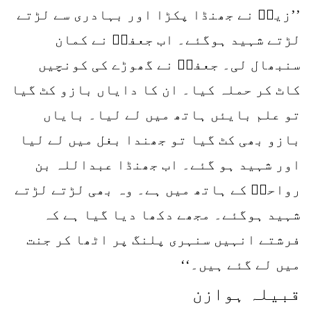
’’زیدؓ نے جھنڈا پکڑا اور بہادری سے لڑتے
لڑتے شہید ہوگئے۔ اب جعفرؓ نے کمان
سنبھال لی۔ جعفرؓ نے گھوڑے کی کونچیں
کاٹ کر حملہ کیا۔ ان کا دایاں بازو کٹ گیا
تو علم بایئں ہاتھ میں لے لیا۔ بایاں
بازو بھی کٹ گیا تو جھندا بغل میں لے لیا
اور شہید ہو گئے۔ اب جھنڈا عبداللہ بن
رواحہؓ کے ہاتھ میں ہے۔ وہ بھی لڑتے لڑتے
شہید ہوگئے۔ مجھے دکھا دیا گیا ہے کہ
فرشتے انہیں سنہری پلنگ پر اٹھا کر جنت
میں لے گئے ہیں۔‘‘
قبیلہ ہوازن