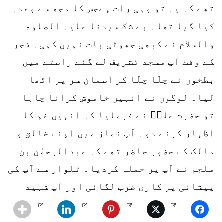
تھے کہ یہ تو وہی رات ہےجس کا مجھ سے وعدہ
کیا گیا تھا۔ بے شک سیدنا علیہ الصلوۃ
والسلام نے کبھی جھوٹی بات نہیں کہی۔ فجر
کے وقت آپ مسجد تشریف لے گئے راستے میں
بطخوں نے چلّا چلّا کر آسمان سر پر اٹھا
لیا۔ لوگوں نے انہیں خاموش کرانا چاہا
تو حضرت علیؓ نے فرمایا کہ انہیں غم کا
اظہار کرنے دو۔ آپ نماز میں اپنے خالق و
مالک کے حضور حاضر تھے کہ عبدالرحمٰن بن
ملجم نے آپ پر حملہ کردیا۔ تلوار سے آپ کی
پیشانی پر کاری ضرب لگائی اور آپ شہید
ہوگئے۔