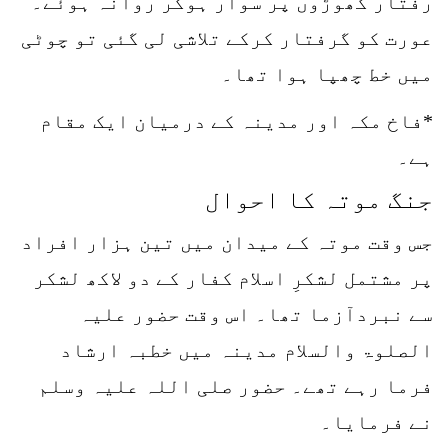
رفتار گھوڑوں پر سوار ہوکر روانہ ہوئے۔
عورت کو گرفتار کرکے تلاشی لی گئی تو چوٹی
میں خط چھپا ہوا تھا۔
*فاخ مکہ اور مدینہ کے درمیان ایک مقام
ہے۔
جنگ موتہ کا احوال
جس وقت موتہ کے میدان میں تین ہزار افراد
پر مشتمل لشکرِ اسلام کفار کے دو لاکھ لشکر
سے نبردآزما تھا۔ اس وقت حضور علیہ
الصلوۃ والسلام مدینہ میں خطبہ ارشاد
فرما رہے تھے۔ حضور صلی اللہ علیہ وسلم
نے فرمایا۔