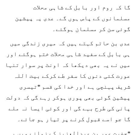
گا کہ روم اور بابل کے شاہی محلات
مسلمانوں کے پاس ہوں گے۔ عدی یہ پیشین
گوئی سن کر مسلمان ہوگئے۔
عدی بن حاتم کہتے ہیں کہ میری زندگی میں
ہی بابل کے سفید شاہی محلات ختم ہوگئے اور
میں نے یہ بھی دیکھا کہ اونٹ پر سوار تنہا
عورت کئی دنوں کا سفر طے کرکے بیت اللہ
شریف پہنچی ہے اور خدا کی قسم *تیسری
پیشین گوئی بھی پوری ہوکر رہے گی کہ دولت
پانی کی طرح بہے گی اور کوئی ایسا نہ ملے
گا جو اسے قبول کرنے پر تیار ہو جائے۔
*حضرت عمر بن عبدالعزیز کے زمانے میں یہ