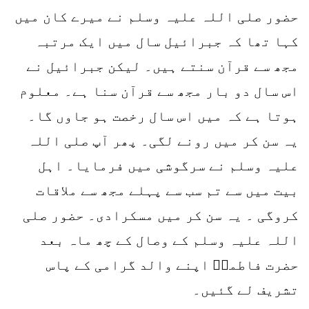
حضور صلی اللہ علیہ وسلم نے میرے کان میں
کہا تھا کہ جبرائیل سال میں ایک مرتبہ
مجھ سے قرآن سنتے ہیں۔ لیکن جبرائیل نے
اس سال دو بار مجھ سے قرآن سنا ہے۔ معلوم
ہوتا ہے کہ میں اس سال رخصت ہو جاوں گا۔
یہ سن کر میں رونے لگی۔ پھر آپ صلی اللہ
علیہ وسلم نے سرگوشی میں فرمایا۔ اہل
بیت میں سے تم سب سے پہلے مجھ سے ملاقات
کروگی ۔ یہ سن کر میں مسکرادی۔ حضور صلی
اللہ علیہ وسلم کے وصال کے چھ ماہ بعد
حضرت فاطمہؓ اپنے والد گرامی کے پاس
تشریف لے گئیں۔