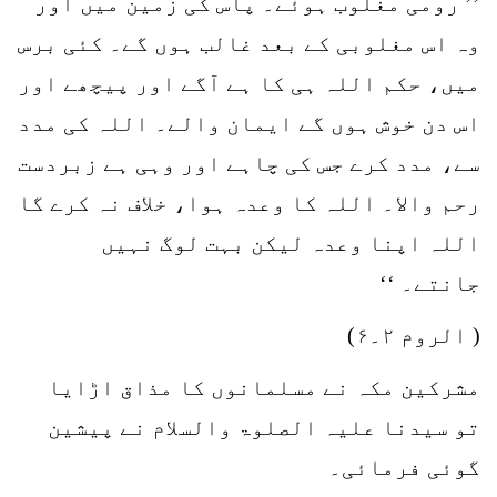
’’ رومی مغلوب ہوئے۔ پاس کی زمین میں اور
وہ اس مغلوبی کے بعد غالب ہوں گے۔ کئی برس
میں، حکم اللہ ہی کا ہے آگے اور پیچھے اور
اس دن خوش ہوں گے ایمان والے۔ اللہ کی مدد
سے، مدد کرے جس کی چاہے اور وہی ہے زبردست
رحم والا۔ اللہ کا وعدہ ہوا، خلاف نہ کرے گا
اللہ اپنا وعدہ لیکن بہت لوگ نہیں
جانتے۔ ‘‘
( الروم ۲۔۶)
مشرکین مکہ نے مسلمانوں کا مذاق اڑایا
تو سیدنا علیہ الصلوۃ والسلام نے پیشین
گوئی فرمائی۔