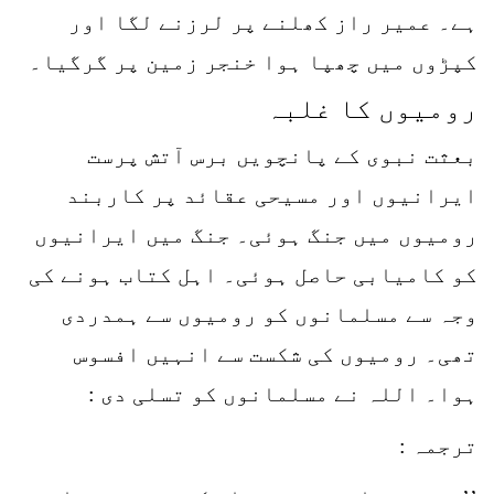
ہے۔ عمیر راز کھلنے پر لرزنے لگا اور
کپڑوں میں چھپا ہوا خنجر زمین پر گرگیا۔
رومیوں کا غلبہ
بعثت نبوی کے پانچویں برس آتش پرست
ایرانیوں اور مسیحی عقائد پر کاربند
رومیوں میں جنگ ہوئی۔ جنگ میں ایرانیوں
کو کامیابی حاصل ہوئی۔ اہل کتاب ہونے کی
وجہ سے مسلمانوں کو رومیوں سے ہمدردی
تھی۔ رومیوں کی شکست سے انہیں افسوس
ہوا۔ اللہ نے مسلمانوں کو تسلی دی :
ترجمہ :