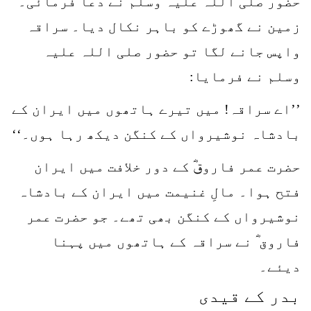
حضور صلی اللہ علیہ وسلم نے دعا فرمائی۔
زمین نے گھوڑے کو باہر نکال دیا۔ سراقہ
واپس جانے لگا تو حضور صلی اللہ علیہ
وسلم نے فرمایا:
’’اے سراقہ! میں تیرے ہاتھوں میں ایران کے
بادشاہ نوشیرواں کے کنگن دیکھ رہا ہوں۔‘‘
حضرت عمر فاروقؓ کے دور خلافت میں ایران
فتح ہوا۔ مالِ غنیمت میں ایران کے بادشاہ
نوشیرواں کے کنگن بھی تھے۔ جو حضرت عمر
فاروق ؓ نے سراقہ کے ہاتھوں میں پہنا
دیئے۔
بدر کے قیدی