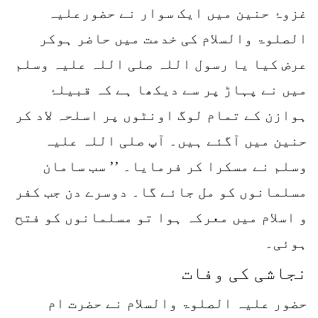
غزوۂ حنین میں ایک سوار نے حضورعلیہ
الصلوۃ والسلام کی خدمت میں حاضر ہوکر
عرض کیا یا رسول اللہ صلی اللہ علیہ وسلم
میں نے پہاڑ پر سے دیکھا ہے کہ قبیلۂ
ہوازن کے تمام لوگ اونٹوں پر اسلحہ لاد کر
حنین میں آگئے ہیں۔ آپ صلی اللہ علیہ
وسلم نے مسکرا کر فرمایا۔ ’’ سب سامان
مسلمانوں کو مل جائے گا۔ دوسرے دن جب کفر
و اسلام میں معرکہ ہوا تو مسلمانوں کو فتح
ہوئی۔
نجاشی کی وفات
حضور علیہ الصلوۃ والسلام نے حضرت ام