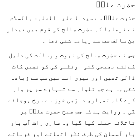
حضرت علیؓ
حضرت علیؓ سے سیدنا علیہ الصلوۃ والسلام
نے فرمایا کہ حضرت صالح کی قوم میں قیدار
بن سالف سب سے زیادہ شقی تھا ۔
جس نے حضرت صالح کی نبوت و رسالت کی دلیل
کےلئے بھیجی گئی اونٹنی کی کو نچیں کاٹ
ڈالی تھیں اور میری امت میں سب سے زیادہ
شقی وہ ہے جو تلوار سے تمہارے سر پر وار
کرے گا۔ تمہاری داڑھی خون سے سرخ ہوجائے
گی ۔ روایت ہے کہ جس صبح حضرت علیؓ پر
قاتلانہ حملہ کیا گیا وہ ساری رات آپ بار
بار آسمان کی طرف نظر اٹھاتے اور فرماتے