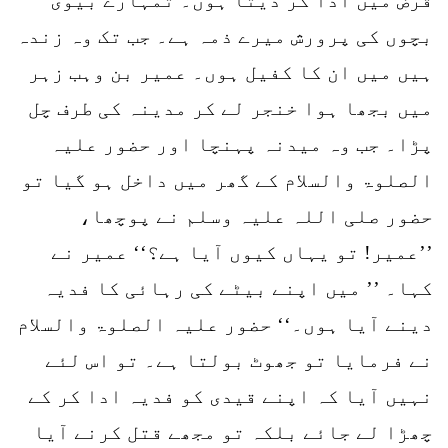
بچوں کی پرورش میرے ذمہ ہے۔ جب تک وہ زندہ
ہیں میں ان کا کفیل ہوں۔ عمیر بن وہب زہر
میں بجھا ہوا خنجر لے کر مدینہ کی طرف چل
پڑا۔ جب وہ میدنہ پہنچا اور حضور علیہ
الصلوۃ والسلام کے گھر میں داخل ہو گیا تو
حضور صلی اللہ علیہ وسلم نے پوچھا،
’’عمیر! تو یہاں کیوں آیا ہے؟‘‘ عمیر نے
کہا۔ ’’ میں اپنے بیٹے کی رہائی کا فدیہ
دینے آیا ہوں۔‘‘ حضور علیہ الصلوۃ والسلام
نے فرمایا تو جھوٹ بولتا ہے۔ تو اس لئے
نہیں آیا کہ اپنے قیدی کو فدیہ ادا کر کے
چھڑا لے جائے بلکہ تو مجھے قتل کرنے آیا