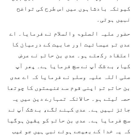
کیونکہ بادشاہوں میں اس طرح کی تواضح
نہیں ہوتی۔
حضور علیہ الصلوۃ والسلام نے فرمایا۔ اے
عدی تم عیسائیت اور صابیت کے درمیان کا
اعتقاد رکھتے ہو۔ عدی بن حاتم نے عرض
کیا، بے شک آپ نے سچ فرمایا ہے۔ پھر آپ
صلی اللہ علیہ وسلم نے فرمایا کہ اے عدی
بن حاتم تم اپنی قوم سے غنیمتوں کا چوتھا
حصہ لیتے ہو۔ حالانکہ تمہارے دین میں یہ
جائز نہیں ہے۔ عدی کہنے لگے، بے شک آپ نے
سچ فرمایا ہے۔ عدی بن حاتم کو یقین ہوگیا
کہ یہ خدا کے بھیجے ہوئے نبی ہیں جو غیب