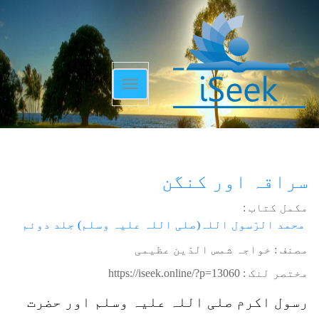
Toggle
navigation
سراقہ اور کنگن
مکمل کتاب :
محمد الرّسول اللہ(صلی اللہ علیہ وسلم) جلد دوئم
مصنف : خواجہ شمس الدّین عظیمی
مختصر لنک :
https://iseek.online/?p=13060
رسول اکرم صلی اللہ علیہ وسلم اور حضرت