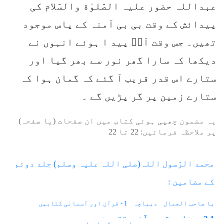
عبداللہ حضور علیہ الصّلوٰة والسّلام کی
پیدائش کے وقت بی بی آمنہ کے پاس موجود
تھیں۔ جس وقت آپؐ پید ا ہوئے انہوں نے
دیکھا کہ سارا گھر نور سے بھر گیا اور
ستارے اس قدر قریب آ گئے کہ گمان ہوا کہ
ستارے زمین پر گر پڑیں گے ۔
یہ مضمون چھپی ہوئی کتاب میں ان صفحات (یا صفحہ)
پر ملاحظہ فرمائیں:
22
تا
22
محمد الرّسول اللہ(صلی اللہ علیہ وسلم) جلد دوئم
کے مضامین :
یا صاحب الجمال
دیباچہ
1 - قرآن اور آسمانی کتابیں
2.1 - ستارے قریب آئے
2.2 - پنگوڑے میں چاند