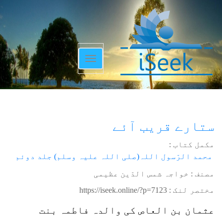
Toggle
navigation
ستارے قریب آئے
مکمل کتاب :
محمد الرّسول اللہ(صلی اللہ علیہ وسلم) جلد دوئم
مصنف : خواجہ شمس الدّین عظیمی
مختصر لنک :
https://iseek.online/?p=7123
عثمان بن العاص کی والدہ فاطمہ بنت