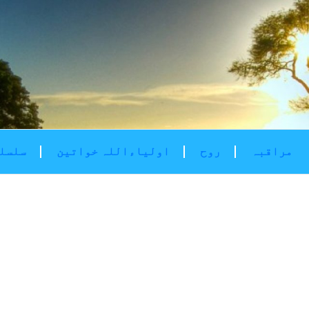
مراقبہ
روح
اولیاءاللہ خواتین
سلسلۂ