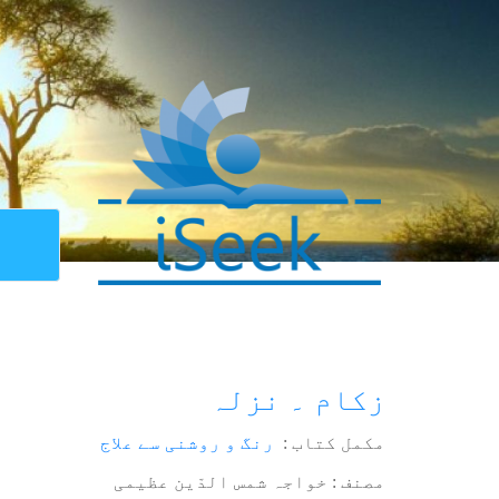
زکام ۔ نزلہ
مکمل کتاب :
رنگ و روشنی سے علاج
مصنف : خواجہ شمس الدّین عظیمی