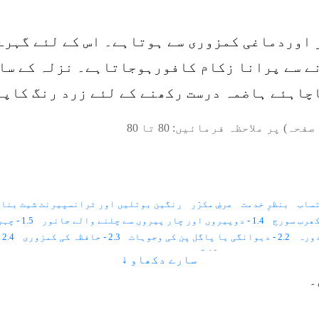
ر اوردماغی کمزوری سے ہوتاہے۔ اس کے لئے گہرے
ے سے پرانا زکام کافورہوجاتاہے۔ نزلہ کے سات
 درست رکھنے کے لئے زرد رنگ کاپانی 24گھنٹے میں ایک مرتبہ 
صفحہ) پر ملاحظہ فرمائیں:
80
تا
80
ساب
بنظرِ خدمت
عرضِ مکرّر
رنگین بوتلیں اور ٹرانسپیرنٹ شیٹ بنان
1.4 - دوپیروں اور چار پیروں سے چلنے والے جانور
1.5 - چہرہ میں فلم
2.2 - دیوانگی یا پاگل پن کی وجوہات
2.3 - حافظہ کی کمزوری
2.4 - بخار اوراس کی قسمیں
2.10 - فالج اورپولیو کے اسباب اور ہارٹ فیلیئر
سارے دکھاو ↓
2.14 - غیر متوازن برقی روسے جوڑوں پر ورم آجاتاہے
۔
3.2 - روشنی اور رنگ سے علاج کا طریقہ
4.1 - آسمانی رنگ کی کمی یا زیادتی سے امراض اور ان کا علاج
4.6 - زرد رنگ
4.7 - سرخ رنگ
4.8 - رنگ سے امراض کا علاج
4.9 - آواز کا بھاری ہونا یاگلا بیٹھنا
4.13 - آدھا سیسی کا درد
4.14 - آنکھوں کے امراض
4.15 - آگ سے جلنا