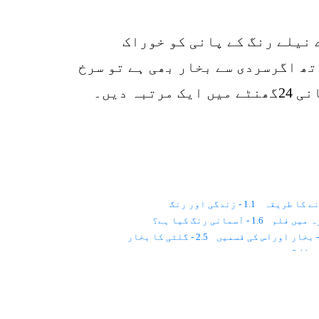
o
 نیلے رنگ کے پانی کو خوراک
ھ اگرسردی سے بخار بھی ہے تو سرخ
دیں۔
ے کا طریقہ
1.1 - زندگی اور رنگ
1.6 - آسمانی رنگ کیا ہے؟
2.5 - گلٹی کا بخار
2.11 - دل اور کو سمک ریز
2.15 - اڑکر لگنے والے امراض
4.2 - سرخ رنگ
4.16 - انفلوئنزا