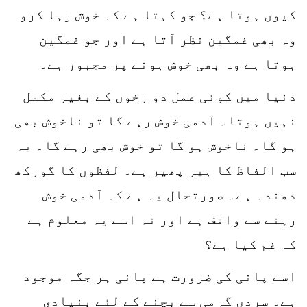
کیوں ہوتا ہے؟ جو کہتا ہے کہ خوش رہا کرو
وہ بھی غمگین نظر آتا ہے اور جو غمگین
ہوتا ہے وہ بھی خوش ہونے پر مجبور ہے۔
دنیا میں کوئی عمل دو رخوں کے بغیر مکمل
نہیں ہوتا۔ آدمی خوش رہے گا تو ناخوش بھی
ہو گا۔ ناخوش ہو گا تو خوش بھی رہے گا۔ یہ
سب الفاظ کا ہیر پھیر ہے۔ لفظوں کا گورکھ
دھندہ ہے۔ صورتحال یہ ہے کہ آدمی خوش
رہنے سے واقف ہے اور نہ اسے یہ معلوم ہے
کہ غم کیا ہے؟
اسے پانی کی ضرورت ہے پانی ہر جگہ موجود
ہے۔ سردی گرمی سے بچنے کے لئے بنیادی