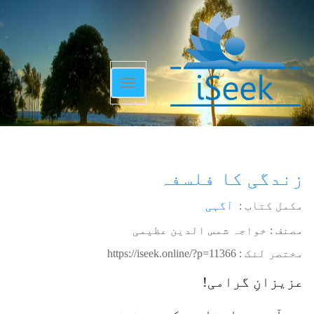
Toggle
navigation
زندگی کا فلسفہ
مکمل کتاب :
آگہی
مصنف : خواجہ شمس الدین عظیمی
مختصر لنک :
https://iseek.online/?p=11366
عزیزانِ گرامی!