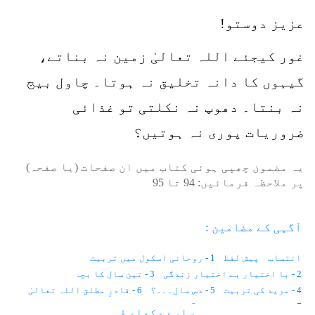
عزیز دوستو!
غور کیجئے اللہ تعالیٰ زمین نہ بناتے،
گیہوں کا دانہ تخلیق نہ ہوتا۔ چاول بیج
نہ بنتا۔ دھوپ نہ نکلتی تو غذائی
ضروریات پوری نہ ہوتیں؟
یہ مضمون چھپی ہوئی کتاب میں ان صفحات (یا صفحہ)
پر ملاحظہ فرمائیں:
94
تا
95
آگہی کے مضامین :
انتساب
پیش لفظ
1 - روحانی اسکول میں تربیت
2 - با اختیار بے اختیار زندگی
3 - تین سال کا بچہ
4 - مرید کی تربیت
5 - دس سال۔۔۔؟
6 - قادرِ مطلق اللہ تعالیٰ
7 - موت حفاظت کرتی ہے
8 - باہر نہیں ہم اندر دیکھتے ہیں
سارے دکھاو ↓