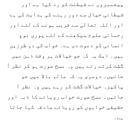
پیغمبروں نے شیطنت کو رد کیا ہے اور
شیطانی خیال سے دور رہنے کی ہدایت کی ہے
اور اللہ تعالیٰ سے قریب ہونے کے لئے اور
رحمانی علوم سیکھنے کے لئے پوری نوع
انسانی کو دعوت دی ہے۔ خواب کی دو طرزیں
ہیں۔ ایک یہ کہ جو خیالات ہر وقت ذہن میں
گشت کرتے رتے ہیں وہ مسخ صورت ہو کر نظر آ
جائیں۔ دوسری یہ کہ عالم بالا میں جو
پاکیزہ خیالات گشت کر رہے ہیں وہ نظر آ
جائیں۔ مسخ صورت خواب رویائے کا ذبہ اور
حقیقی خوابوں کو رویائے صادقہ کہا جاتا
ہے۔