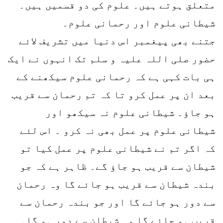
متعلق ہوتے ہیں۔ علوم کی دو قسمیں ہیں۔
شیطانی علوم اور رحمانی علوم۔
جتنے بھی پیغمبر اس دنیا میں تشریف لائے
حضور صلی اللہ علیہ و سلم تک انہوں نے ایک
ہی بات کہی ہے کہ رحمانی علوم سیکھنے کے
بعد ان پر عمل کرو تا کہ تم رحمان سے قریب
ہو جاؤ۔ شیطانی علوم نہ سیکھو اور
شیطانی علوم پر عمل بھی نہ کرو ۔ اس لئے
کہ اگر تم نے شیطانی علوم پر عمل کیا تو
شیطان سے قریب ہو جاؤ گے۔ ظاہر ہے کہ جو
بندہ شیطان سے قریب ہو جائے گا وہ رحمان
سے دور ہو جائے گا اور جو بندہ رحمان سے
قریب ہو جائے گا وہ شیطان سے دور ہو گا۔