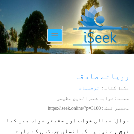
Toggle
navigation
رویائے صادقہ
مکمل کتاب :
توجیہات
مصنف : خواجہ شمس الدین عظیمی
مختصر لنک :
https://iseek.online/?p=3100
سوال: خیالی خواب اور حقیقی خواب میں کیا
فرق ہے نیز یہ کہ انسان جب کسی کے بارے