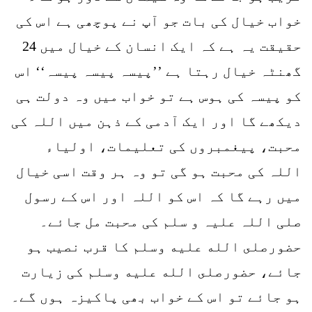
خواب خیال کی بات جو آپ نے پوچھی ہے اس کی
حقیقت یہ ہے کہ ایک انسان کے خیال میں 24
گھنٹہ خیال رہتا ہے ’’پیسہ پیسہ پیسہ‘‘ اس
کو پیسہ کی ہوس ہے تو خواب میں وہ دولت ہی
دیکھے گا اور ایک آدمی کے ذہن میں اللہ کی
محبت، پیغمبروں کی تعلیمات، اولیاء
اللہ کی محبت ہو گی تو وہ ہر وقت اسی خیال
میں رہے گا کہ اس کو اللہ اور اس کے رسول
صلی اللہ علیہ و سلم کی محبت مل جائے۔
حضورصلى الله عليه وسلم کا قرب نصیب ہو
جائے، حضورصلى الله عليه وسلم کی زیارت
ہو جائے تو اس کے خواب بھی پاکیزہ ہوں گے۔