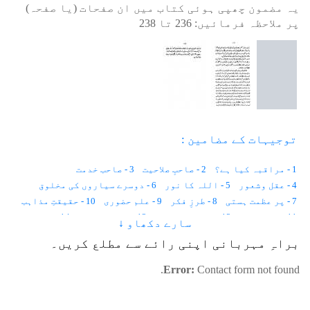
یہ مضمون چھپی ہوئی کتاب میں ان صفحات (یا صفحہ)
پر ملاحظہ فرمائیں:
236
تا
238
توجیہات کے مضامین :
1 - مراقبہ کیا ہے؟
2 - صاحبِ صلاحیت
3 - صاحب خدمت
4 - عقل وشعور
5 - اللہ کا نور
6 - دوسرے سیاروں کی مخلوق
7 - پر عظمت ہستی
8 - طرزِ فکر
9 - علم حضوری
10 - حقیقتِ مذاہب
11 - غیب بینی
12 - خواب کی حالت
13 - ماوراء ذات
14 - تصرف
سارے دکھاو ↓
15 - علم کا مظاہرہ
16 - علمِ حصولی
17 - اعراف کیا ہے
براہِ مہربانی اپنی رائے سے مطلع کریں۔
18 - علم کی طرزیں
19 - جسمِ مثالی
20 - روشنیوں کا ہالہ
21 - Time & Space
22.1 - حقیقت پسندانہ طرز فکر – 1
Error:
Contact form not found.
22.2 - حقیقت پسندانہ طرز فکر – 2
23 - انعام یافتہ
24 - تصورِ شیخ
25 - اللہ کی مہر
26 - اللہ کے دوست