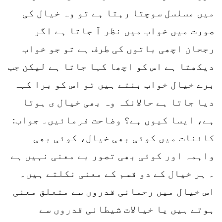
میں مسلسل سوچتا رہتا ہے تو وہ خیال کی
صورت میں خواب میں نظر آ جاتا ہے اگر
رجحان اچھی باتوں کی طرف ہے تو جو خواب
دیکھتا ہے اس کو اچھا کہا جاتا ہے لیکن جب
برے خیال خواب بنتے ہیں تو اس کو برا کہہ
دیا جاتا ہے حالانکہ وہ بھی خیال ی ہوتا
ہے، ایسا کیوں ہے؟ وضاحت فرمائیں۔ جواب:
کائنات میں کوئی بھی خیال، کوئی بھی
واہمہ اور کوئی بھی تصور بے معنی نہیں ہے
۔ ہر خیال کے دو قسم کے معنی نکلتے ہیں۔
اس خیال میں رحمانی قدروں سے متعلق معنی
ہوتے ہیں یا خیالات شیطانی قدروں سے