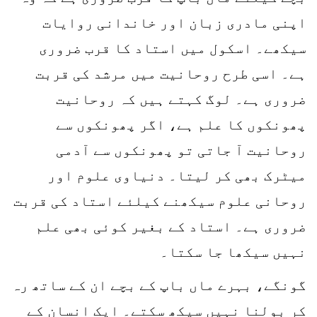
اپنی مادری زبان اور خاندانی روایات
سیکھے۔ اسکول میں استاد کا قرب ضروری
ہے۔ اسی طرح روحانیت میں مرشد کی قربت
ضروری ہے۔ لوگ کہتے ہیں کہ روحانیت
پھونکوں کا علم ہے، اگر پھونکوں سے
روحانیت آ جاتی تو پھونکوں سے آدمی
میٹرک بھی کر لیتا۔ دنیاوی علوم اور
روحانی علوم سیکھنے کیلئے استاد کی قربت
ضروری ہے۔ استاد کے بغیر کوئی بھی علم
نہیں سیکھا جا سکتا۔
گونگے، بہرے ماں باپ کے بچے ان کے ساتھ رہ
کر بولنا نہیں سیکھ سکتے۔ ایک انسان کے