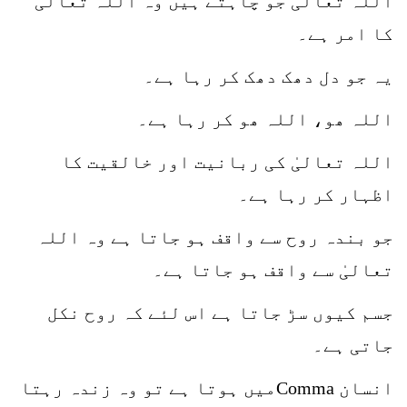
اللہ تعالیٰ جو چاہتے ہیں وہ اللہ تعالیٰ
کا امر ہے۔
یہ جو دل دھک دھک کر رہا ہے۔
اللہ ھو، اللہ ھو کر رہا ہے۔
اللہ تعالیٰ کی ربانیت اور خالقیت کا
اظہار کر رہا ہے۔
جو بندہ روح سے واقف ہو جاتا ہے وہ اللہ
تعالیٰ سے واقف ہو جاتا ہے۔
جسم کیوں سڑ جاتا ہے اس لئے کہ روح نکل
جاتی ہے۔
انسان Commaمیں ہوتا ہے تو وہ زندہ رہتا