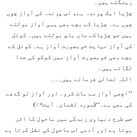
رینگتے ہیں۔
چڑیا ایک پرندہ ہے، اس پرندہ کی آواز چوں
چوں ہے۔ چڑیا کے بچے بھی یہی آواز بولتے
ہیں جو چڑیاکے ماں باپ بولتے ہیں۔ کوئل
کی آواز نہایت خوبصورت آواز ہے۔ کوئل کے
بچے بھی خوبصورت آواز میں کوکو کی صدا
لگاتے ہیں۔
اللہ تعالیٰ فرماتے ہیں۔۔۔
’’اچھی آواز سے بات کرو۔ اور آواز تو گدھے
کی بھی ہے۔‘‘(سورۃ لقمان۔ آیت۱۹)
جس طرح دنیاوی زندگی میں ماحول کا اثر
ہوتا ہے اور آدمی اس ماحول کی نقل کرتا ہے