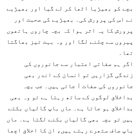
بچے کو بھیڑیا اٹھا کر لے گیا اور بھیڑیے
نے اس کی پرورش کی۔ بھیڑیے کی صحبت اور
پرورش کا یہ اثر ہوا کہ بچہ چاروں ہاتھوں
پیروں سے چلنے لگا اور وہ بہت تیز بھاگتا
تھا۔
اگر ہم صفاتی اعتبار سے جانوروں کی
زندگی گزاریں تو انسان کے اندر بھی
جانوروں کی صفات آ جاتی ہیں۔ جب بچہ
بداخلاق لوگوں کے ساتھ رہتا ہے تو وہ بھی
بداخلاق ہو جاتا ہے۔ ماں باپ گالیاں بکتے
ہیں تو بچہ بھی گالیاں بکنے لگتا ہے۔ ماں
باپ صاف ستھرے رہتے ہیں، ان کا اخلاق اچھا