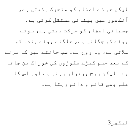
لیکن جو شے اعضاء کو متحرک رکھتی ہے،
آنکھوں میں بینائی مستقل کرتی ہے،
جسمانی اعضاء کو حرکت دیتی ہے، سوتے
ہوئے کو جگاتی ہے، جاگتے ہوئے بندہ کو
سلاتی ہے، وہ روح ہے۔ سب جانتے ہیں کہ مرنے
کے بعد جسم کیڑے مکوڑوں کی خوراک بن جاتا
ہے۔ لیکن روح برقرار رہتی ہے اور اس کا
علم بھی قائم و دائم رہتا ہے۔
لیکچر3