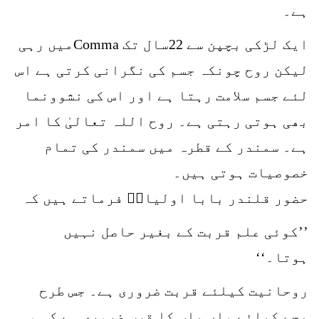
ہے۔
ایک لڑکی بچپن سے 22سال تک Commaمیں رہی
لیکن روح چونکہ جسم کی نگرانی کرتی ہے اس
لئے جسم سلامت رہتا ہے اور اس کی نشوونما
بھی ہوتی رہتی ہے۔ روح اللہ تعالیٰ کا امر
ہے۔ سمندر کے قطرہ میں سمندر کی تمام
خصوصیات ہوتی ہیں۔
حضور قلندر بابا اولیاءؒ فرماتے ہیں کہ
’’کوئی علم قربت کے بغیر حاصل نہیں
ہوتا۔‘‘
روحانیت کیلئے قربت ضروری ہے۔ جس طرح
بچے کیلئے ماں باپ کا قرب ضروری ہے کہ وہ