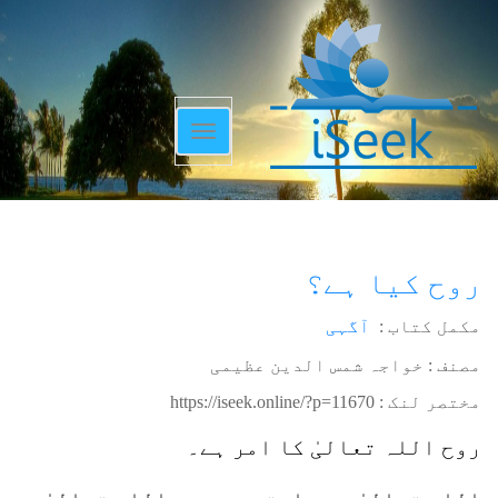
Toggle
navigation
روح کیا ہے؟
مکمل کتاب :
آگہی
مصنف : خواجہ شمس الدین عظیمی
مختصر لنک :
https://iseek.online/?p=11670
روح اللہ تعالیٰ کا امر ہے۔