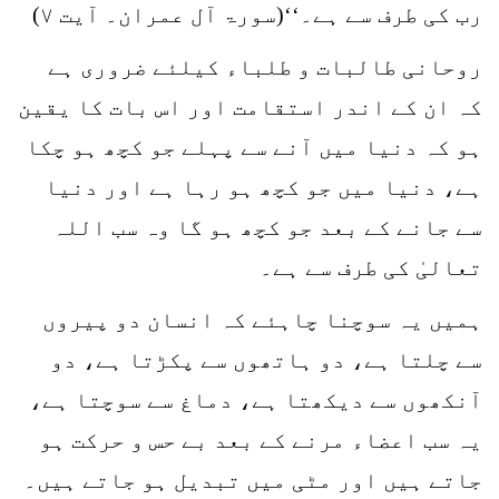
رب کی طرف سے ہے۔‘‘(سورۃ آل عمران۔ آیت ۷)
روحانی طالبات و طلباء کیلئے ضروری ہے
کہ ان کے اندر استقامت اور اس بات کا یقین
ہو کہ دنیا میں آنے سے پہلے جو کچھ ہو چکا
ہے، دنیا میں جو کچھ ہو رہا ہے اور دنیا
سے جانے کے بعد جو کچھ ہو گا وہ سب اللہ
تعالیٰ کی طرف سے ہے۔
ہمیں یہ سوچنا چاہئے کہ انسان دو پیروں
سے چلتا ہے، دو ہاتھوں سے پکڑتا ہے، دو
آنکھوں سے دیکھتا ہے، دماغ سے سوچتا ہے،
یہ سب اعضاء مرنے کے بعد بے حس و حرکت ہو
جاتے ہیں اور مٹی میں تبدیل ہو جاتے ہیں۔