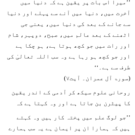
’’میرا اس بات پر یقین ہے کہ دنیا میں
آخرت میں، دنیا میں آنے سے پہلے اور دنیا
سے جانے کے بعد کی دنیا میں، یعنی جی
اٹھنے کے بعد عالم میں، صبح، دوپہر، شام
اور رات میں جو کچھ ہوتا ہے، ہو چکا ہے
اور جو کچھ ہو رہا ہے وہ سب اللہ تعالیٰ کی
طرف سے ہے۔‘‘
(سورۃ آل عمران۔ آیت۷)
روحانی علوم سیکھ کر آدمی کے اندر یقین
کا پیٹرن بن جاتا ہے اور وہ کہتا ہے کہ
’’جو لوگ علم میں پختہ کار ہیں وہ کہتے
ہیں کہ ہمارا ان پر ایمان ہے یہ سب ہمارے