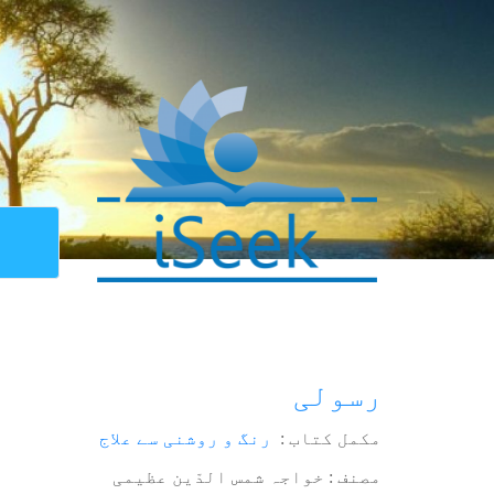
رسولی
مکمل کتاب :
رنگ و روشنی سے علاج
مصنف : خواجہ شمس الدّین عظیمی