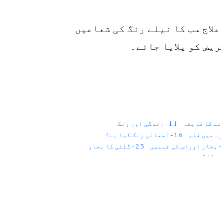
o
علاج سب کا نیلے رنگ کی شعاعیں
یض کو پلایا جائے۔
ے کا طریقہ
1.1 - زندگی اور رنگ
1.6 - آسمانی رنگ کیا ہے؟
2.5 - گلٹی کا بخار
2.11 - دل اور کو سمک ریز
2.15 - اڑکر لگنے والے امراض
4.2 - سرخ رنگ
4.16 - انفلوئنزا
4.23 - احساسِ کمتری