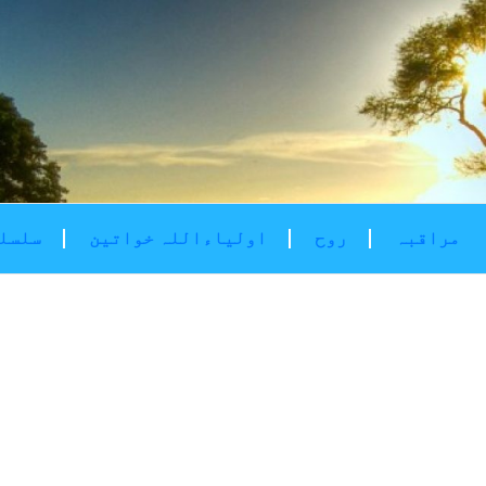
مراقبہ
روح
اولیاءاللہ خواتین
سلسلۂ