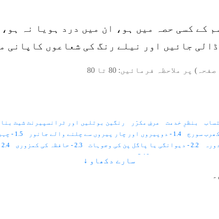
م کے کسی حصہ میں ہو، ان میں درد ہویا نہ ہو، 
ڈالی جائیں اور نیلے رنگ کی شعاعوں کاپانی مر
صفحہ) پر ملاحظہ فرمائیں:
80
تا
80
ساب
بنظرِ خدمت
عرضِ مکرّر
رنگین بوتلیں اور ٹرانسپیرنٹ شیٹ بنان
1.4 - دوپیروں اور چار پیروں سے چلنے والے جانور
1.5 - چہرہ میں فلم
2.2 - دیوانگی یا پاگل پن کی وجوہات
2.3 - حافظہ کی کمزوری
2.4 - بخار اوراس کی قسمیں
2.10 - فالج اورپولیو کے اسباب اور ہارٹ فیلیئر
سارے دکھاو ↓
2.14 - غیر متوازن برقی روسے جوڑوں پر ورم آجاتاہے
۔
3.2 - روشنی اور رنگ سے علاج کا طریقہ
4.1 - آسمانی رنگ کی کمی یا زیادتی سے امراض اور ان کا علاج
4.6 - زرد رنگ
4.7 - سرخ رنگ
4.8 - رنگ سے امراض کا علاج
4.9 - آواز کا بھاری ہونا یاگلا بیٹھنا
4.13 - آدھا سیسی کا درد
4.14 - آنکھوں کے امراض
4.15 - آگ سے جلنا
4.19 - اعصابی درد
4.20 - السر
4.21 - احتلام
4.22 - اندام نہانی کی سوجن