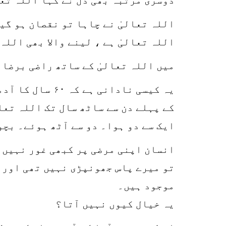
اللہ تعالیٰ نے چاہا تو نقصان ہو گیا
اللہ تعالیٰ ہے ، لینے والا بھی اللہ 
میں اللہ تعالیٰ کے ساتھ راضی برضا 
کے پہلے دن سے ساٹھ سال تک اللہ تعا
ایک سے دو ہوا۔ دو سے آٹھ ہوئے۔ بچو
انسان اپنی مرضی پر کبھی غور نہیں 
تو میرے پاس جھونپڑی نہیں تھی اور 
موجود ہیں۔
یہ خیال کیوں نہیں آتا؟