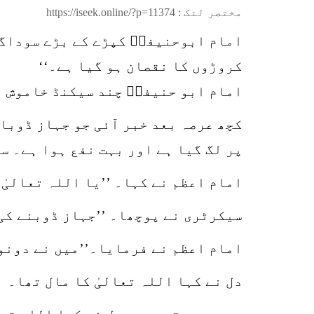
مختصر لنک :
https://iseek.online/?p=11374
امام ابوحنیفہؒ کپڑے کے بڑے سوداگر
کروڑوں کا نقصان ہو گیا ہے۔‘‘
امام ابو حنیفہؒ چند سیکنڈ خاموش رہ
کچھ عرصہ بعد خبر آئی جو جہاز ڈوبا
پر لگ گیا ہے اور بہت نفع ہوا ہے۔ س
امام اعظم نے کہا۔ ’’یا اللہ تعالیٰ 
سیکرٹری نے پوچھا۔ ’’جہاز ڈوبنے کی 
امام اعظم نے فرمایا۔’’میں نے دونو
دل نے کہا اللہ تعالیٰ کا مال تھا۔
دوسری مرتبہ بھی دل نے کہا اللہ تعا