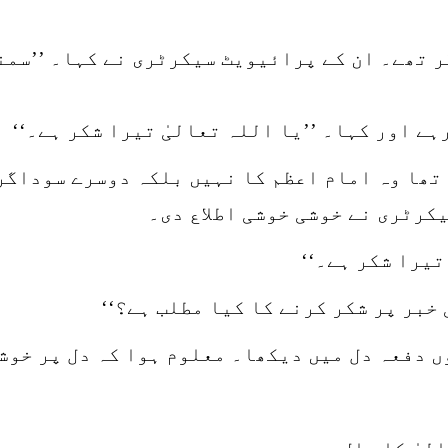
 تھے۔ ان کے پرائیویٹ سیکرٹری نے کہا۔ ’’سمند
ے اور کہا۔ ’’یا اللہ تعالیٰ تیرا شکر ہے۔‘‘
 تھا وہ امام اعظم کا نہیں بلکہ دوسرے سوداگر
یکرٹری نے خوشی خوشی اطلاع دی۔
تیرا شکر ہے۔‘‘
خبر پر شکر کرنے کا کیا مطلب ہے؟‘‘
ں دفعہ دل میں دیکھا۔ معلوم ہوا کہ دل پر خوش
لیٰ کا مال ہے۔