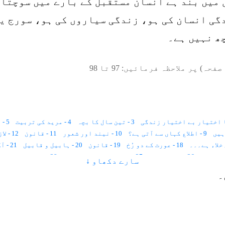
 میں بند ہے انسان مستقبل کے بارے میں سوچتا 
ی انسان کی ہو، زندگی سیاروں کی ہو، سورج یا 
ھ نہیں ہے۔
صفحہ) پر ملاحظہ فرمائیں:
97
تا
98
3 - تین سال کا بچہ
4 - مرید کی تربیت
5 - دس سال۔۔۔؟
9 - اطلاع کہاں سے آتی ہے؟
10 - نیند اور شعور
11 - قانون
12 - لازمانیت اور زمانیت
18 - عورت کے دو رُخ
19 - قانون
20 - ہابیل و قابیل
21 - آگ اور قربانی
26 - جسمِ مثالی
27 - گیارہ ہزار صلاحیتیں
28 - خواتین اور فرشتے
سارے دکھاو ↓
34 - تیس سال پہلے
36 - کہکشانی نظام
37 - پانچ حواس
38 - قانون
۔
45 - زمانے کو بُرا نہ کہو، زمانہ اللہ تعالیٰ ہے(حدیث)
46 - مثال
51 - کائناتی نظام
52 - تخلیق کا قانون
53 - تکوین
54 - دو ع
60 - زندگی کا تجزیہ
61 - عیدالفطر اور عیدالاضحیٰ
62 - دین فطرت
68 - تحقیق و تلاش
69 - Kirlian Photography
70 - قرآن علوم کا سرچشمہ ہے