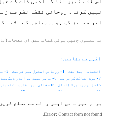
اس لئے نہیں آتا کہ آدمی ذات کے خول
نہیں کرتا۔ روحانی نقطہ نظر سے زندگ
اور مخلوق کی ہو۔۔۔ماضی کے علاوہ کچ
یہ مضمون چھپی ہوئی کتاب میں ان صفحات (یا 
آگہی کے مضامین :
انتساب
پیش لفظ
1 - روحانی اسکول میں تربیت
2 - با اختیار بے اختیار زندگی
7 - موت حفاظت کرتی ہے
8 - باہر نہیں ہم اندر دیکھتے ہیں
15 - زمین پر پہلا انسان
16 - خالق اور مخلوق
17 - مٹی خلاء ہے۔۔۔
23 - روشنی اور جسم
24 - مشاہداتی نظر
25 - نیند اور بیداری
31 - بڑی بیگمؓ، چھوٹی بیگمؓ
32 - زم زم
33 - خواتین کے فرائض
براہِ مہربانی اپنی رائے سے مطلع کریں
44 - راضی برضا
42 - زندگی کا فلسفہ
43 - انسانی مشین
Error:
Contact form not found.
48 - مادی دنیا اور ماورائی دنیا
49 - چاند گاڑی
50 - تین ارب سال
57 - روحانی شاگرد
58 - ذات کی نفی
59 - پانچ کھرب بائیس کروڑ!
65 - بچے اور رسول اللہﷺ
66 - افکار کی دنیا
67 - مثال