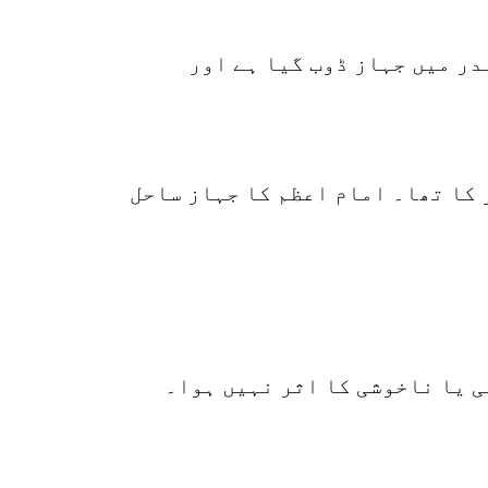
ر میں جہاز ڈوب گیا ہے اور
162
SHARES
k
r
 کا تھا۔ امام اعظم کا جہاز ساحل
p
o
ی یا ناخوشی کا اثر نہیں ہوا۔