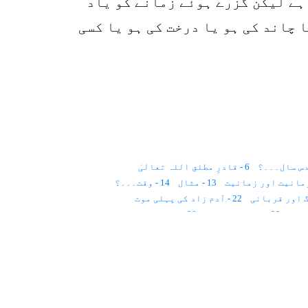
ہے لیکن گزرے ہوئے زمانے کو یاد
چاند کی ہو یا درخت کی ہو یا کسی
6 - قادرِ مطلق اللہ تعالیٰ
13 - مثال
14 - وقت۔۔۔؟
22 - آدم زاد کی پہلی موت
29 - روح کا لباس؟
30 - ملت حنیف
39 - قدرِ مشترک
40 - قانون
41 - پچاس سال
47 - سائنس اور روحانیت
لوم۔۔۔
55 - قانون
56 - ذات کا عرفان
63 - عید
64 - ملائکہ اعلان کرتے ہیں
71 - روشنی سے علاج
72 - روشنی کا عمل