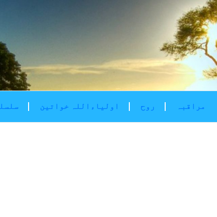
مراقبہ
روح
اولیاءاللہ خواتین
سلسلۂ