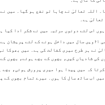
۔ اللہ تعالیٰ نے چاہا تو نفع ہو گیا۔ میں نے 
تعالیٰ ہے۔
ہوں اس لئے دونوں مرتبہ میں نے شکر ادا کیا ہے
یہ کیسی نادانی ہے کہ ۶۰ سال کا آدمی ۶۱ویں سال میں داخل ہونے
لیٰ نے ہر طرح میری کفالت کی ہے۔ میں بھوکا ن
ں کی شادیاں کیں، بچوں کے بچے ہوئے، بچوں کے
کرتا کہ میں پیدا ہوا میری پرورش ہوئی، بچے ہ
میں اب ساٹھ سال کا ہوں۔ میرے تمام بچوں کے پ