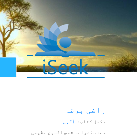
راضی برضا
مکمل کتاب :
آگہی
مصنف : خواجہ شمس الدین عظیمی