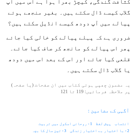
کثافت گندگی، کیچڑ بھرا ہوا ہے اس میں آپ
گلاب کیسے ڈال سکتے ہیں۔ بغیر منجھے ہوئے
پیالے میں آپ دودھ کیسے انڈیل سکتے ہیں؟
ضروری ہے کہ پہلے پیالے کو خالی کیا جائے
پھر اس پیالے کو مانجھ کر صاف کیا جائے۔
قلعی کیا جائے اور اس کے بعد اس میں دودھ
یا گلاب ڈال سکتے ہیں۔
یہ مضمون چھپی ہوئی کتاب میں ان صفحات (یا صفحہ)
پر ملاحظہ فرمائیں:
119
تا
121
آگہی کے مضامین :
انتساب
پیش لفظ
1 - روحانی اسکول میں تربیت
2 - با اختیار بے اختیار زندگی
3 - تین سال کا بچہ