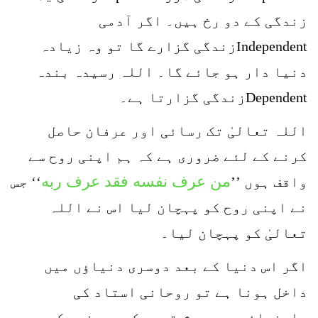
زندگی کے دو رخ ہیں۔ اگر آدمی
Independentزندگی گزارے گا تو وہ زیادہ
دنیا دار ہو جائے گا۔ اللہ رسیدہ بندہ
Dependentزندگی گزارتا ہے۔
اللہ تعالیٰ تک رسائی اور عرفان حاصل
کرنے کے لئے ضروری ہے کہ ہم اپنی روح سے
من عرف نفسه فقد عرف ربه
واقف ہوں ’’
‘‘ جس
نے اپنی روح کو پہچان لیا اس نے اللہ
تعالیٰ کو پہچان لیا۔
اگر اس دنیا کے بعد دوسری دنیاؤں میں
داخل ہونا ہے تو روحانی استاد کی
راہنمائی میں پیش قدمی کریں۔ خود کو