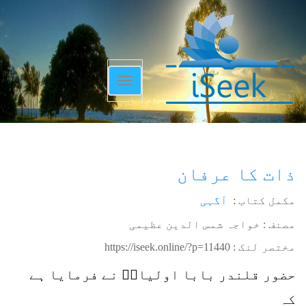
Toggle
navigation
ذات کا عرفان
مکمل کتاب :
آگہی
مصنف : خواجہ شمس الدین عظیمی
مختصر لنک :
https://iseek.online/?p=11440
حضور قلندر بابا اولیاءؒ نے فرمایا ہے
کہ