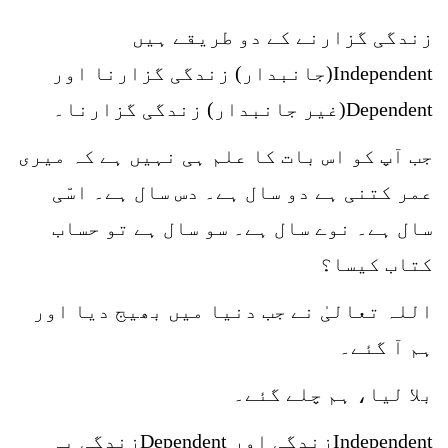
زندگی گزارنے کے دو طریقے ہیں
Independent(جانبدار) زندگی گزارنا اور
Dependent(غیر جانبدار) زندگی گزارنا۔
جب آپ کو اس بات کا علم ہی نہیں ہے کہ میری
عمر کتنی ہے دو سال ہے۔ دس سال ہے۔ اسّی
سال ہے۔ نوے سال ہے۔ سو سال ہے تو حساب
کتاب کیسا؟
اللہ تعالیٰ نے جب دنیا میں بھیج دیا اور
ہم آ گئے۔
بلا لیا، ہم چلے گئے۔
Independentزندگی اور Dependentزندگی یہ