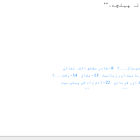
نہ پہنچے۔‘‘
6 - قادرِ مطلق اللہ تعالیٰ
13 - مثال
14 - وقت۔۔۔؟
22 - آدم زاد کی پہلی موت
29 - روح کا لباس؟
30 - ملت حنیف
39 - قدرِ مشترک
40 - قانون
41 - پچاس سال
 اور روحانیت
لوم۔۔۔
55 - قانون
56 - ذات کا عرفان
63 - عید
64 - ملائکہ اعلان کرتے ہیں
71 - روشنی سے علاج
72 - روشنی کا عمل
80 - حضرت جبرائیل ؑ
81 - ڈائری
82 - ماں کی محبت