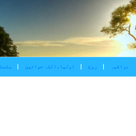
مراقبہ
روح
اولیاءاللہ خواتین
سلسلۂ