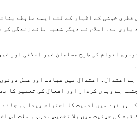
 فطری خوشی کے اظہار کے لئے ایسے ضابطے بنائے
باری ہے۔ اسلام نے دیگر شعبہ ہائے زندگی کی ط
دوسری اقوام کی طرح مسلمان غیر اخلاقی اور غیر
 ہے اعتدال۔ اعتدال میں عبادت اور عمل دونوں 
شمہ ہے وہاں کردار اور افعال کی تعمیر کا بھ
کہ ہر فرد میں آدمیت کا احترام پیدا ہو جائے
قوم کی حیثیت میں بلا تخصیص مذہب و ملت اس اخل