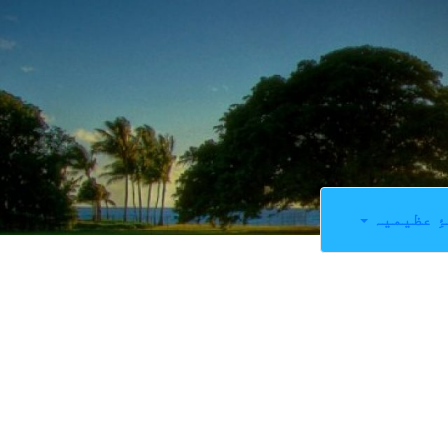
ِ عظیمیہ
173
SHARES