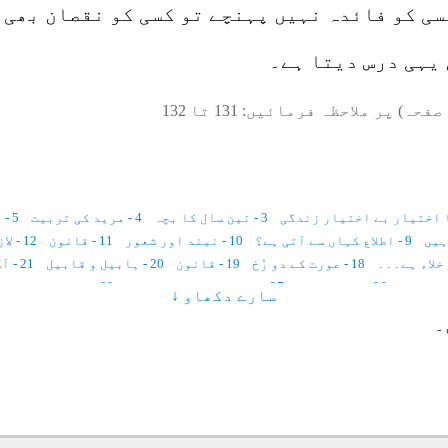
سی کو فائدہ نہیں پہنچے تو کسی کو نقصان بھی 
یہی درس دیتا ہے۔
صفحہ) پر ملاحظہ فرمائیں:
131
تا
132
3 - تین سال کا بچہ
4 - مرید کی تربیت
5 - دس سال۔۔۔؟
9 - اطلاع کہاں سے آتی ہے؟
10 - نیند اور شعور
11 - قانون
12 - لازمانیت اور زمانیت
18 - عورت کے دو رُخ
19 - قانون
20 - ہابیل و قابیل
21 - آگ اور قربانی
26 - جسمِ مثالی
27 - گیارہ ہزار صلاحیتیں
28 - خواتین اور فرشتے
سارے دکھاو ↓
34 - تیس سال پہلے
36 - کہکشانی نظام
37 - پانچ حواس
38 - قانون
۔
45 - زمانے کو بُرا نہ کہو، زمانہ اللہ تعالیٰ ہے(حدیث)
46 - مثال
47 - سائنس
51 - کائناتی نظام
52 - تخلیق کا قانون
53 - تکوین
54 - دو ع
62 - دین فطرت
60 - زندگی کا تجزیہ
61 - عیدالفطر اور عیدالاضحیٰ
68 - تحقیق و تلاش
69 - Kirlian Photography
70 - قرآن علوم کا سرچشمہ ہے
 کا طریقہ
77 - نور کا دریا
78 - ہر مخلوق عقل مند ہے
79 - موازنہ