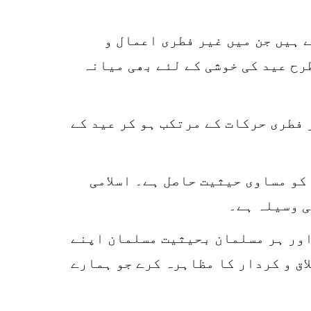
k
r
 ہیں جن میں غیر فطری اعمال و
p
رح عید کی خوشی کے لئے بھی میانہ
o
 فطری حرکات کے مرتکب ہو کر عید کے
کو مساوی حیثیت حاصل ہے۔ اسلامی
ی وسیلہ ہے۔
 اور ہر مسلمان بحیثیت مسلمان اپنے
اق و کردار کا مظاہرہ کرے جو ہمارے