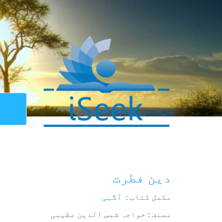
دین فطرت
مکمل کتاب :
آگہی
مصنف : خواجہ شمس الدین عظیمی