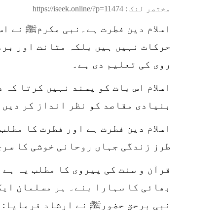
مختصر لنک :
https://iseek.online/?p=11474
اسلام دین فطرت ہے۔نبی مکرمﷺ نے اس
حرکات نہیں ہیں بلکہ متانت اور برد 
روی کی تعلیم دی ہے۔
اسلام اس بات کو پسند نہیں کرتا کہ 
بنیادی مقاصد کو نظر انداز کر دیں۔
اسلام دین فطرت ہے اور فطرت کا مطلب
طرز زندگی جہاں روحانی خوشی کا سرچ
قرآن و سنت کی پیروی کا مطلب یہ ہے 
بھائی کا سہارا بنے۔ ہر مسلمان ایک 
نبی برحق حضورﷺ نے ارشاد فرمایا: