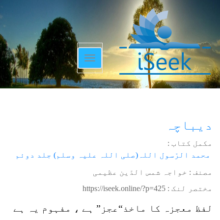
Toggle
navigation
دیباچہ
مکمل کتاب :
محمد الرّسول اللہ(صلی اللہ علیہ وسلم) جلد دوئم
مصنف : خواجہ شمس الدّین عظیمی
مختصر لنک :
https://iseek.online/?p=425
لفظ معجزہ کا ماخذ“عجز” ہے ، مفہوم یہ ہے