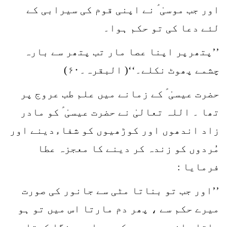
اور جب موسیٰ ؑ نے اپنی قوم کی سیرابی کے
لئے دعا کی تو حکم ہوا۔
’’پتھرپر اپنا عصا مار تب پتھر سے بارہ
چشمے پھوٹ نکلے۔‘‘( البقرہ۔۶۰)
حضرت عیسیٰ ؑ کے زمانے میں علم طب عروج پر
تھا ۔ اللہ تعالیٰ نے حضرت عیسیٰ ؑ کو مادر
زاد اندھوں اور کوڑھیوں کو شفاءدینے اور
مُردوں کو زندہ کر دینے کا معجزہ عطا
فرمایا :
’’اور جب تو بناتا مٹی سے جانور کی صورت
میرے حکم سے ، پھر دم مارتا اس میں تو ہو
جاتا جانور میرے حکم سے اور چنگا کرتا