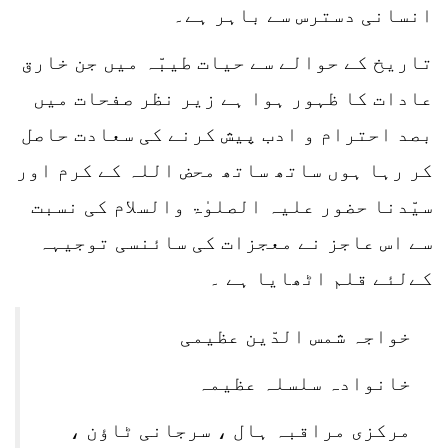
انسانی دسترس سے باہر ہے۔
تاریخ کے حوالے سے حیات طیبّہ میں جن خارق
عادات کا ظہور ہوا ہے زیر نظر صفحات میں
بصد احترام و ادب پیش کرنے کی سعادت حاصل
کر رہا ہوں ساتھ ساتھ محض اللہ کے کرم اور
سیّدنا حضور علیہ الصلوٰۃ والسلام کی نسبت
سے اس عاجز نے معجزات کی سائنسی توجیہہ
کےلئے قلم اٹھایا ہے ۔
خواجہ شمس الدّین عظیمی
خانوادہ سلسلہ عظیمہ
مرکزی مراقبہ ہال ، سرجانی ٹاؤن ،