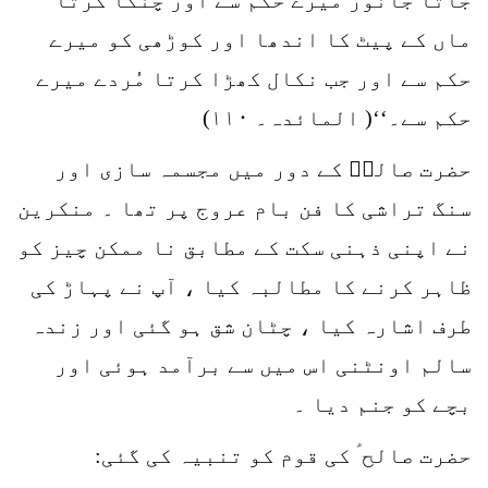
ماں کے پیٹ کا اندھا اور کوڑھی کو میرے
حکم سے اور جب نکال کھڑا کرتا مُردے میرے
حکم سے۔‘‘( المائدہ۔ ۱۱۰)
حضرت صالحؑ کے دور میں مجسمہ سازی اور
سنگ تراشی کا فن بام عروج پر تھا ۔ منکرین
نے اپنی ذہنی سکت کے مطابق نا ممکن چیز کو
ظاہر کرنے کا مطالبہ کیا ، آپ نے پہاڑ کی
طرف اشارہ کیا ، چٹان شق ہو گئی اور زندہ
سالم اونٹنی اس میں سے برآمد ہوئی اور
بچے کو جنم دیا ۔
حضرت صالح ؑ کی قوم کو تنبیہ کی گئی: