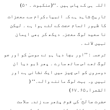
اللہ ہی کے پاس ہیں ۔‘‘(عنکبوت ۔ ۵۰)
تاریخ شاہد ہے کہ انبیاءکرام سے معجزات
کا ظہور اتمام حجت کے لئے ہوا ہے ۔ لیکن
نا سعید لوگ معجزہ دیکھ کر بھی ایمان
نہیں لائے ۔
ترجمہ : ’’اور بچا دیا ہم نے موسیٰ کو اور جو
لوگ تھے اس ساتھ سارے ۔ پھر ڈبو دیا ان
دوسروں کو اس چیز میں ایک نشانی ہے اور
نہیں وہ بہت لوگ ماننے والے۔‘‘ (
الشعراء۶۵۔۶۷)
حضرت صالح ؑ کی قوم پتھر سے زندہ سلامت