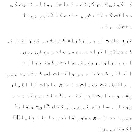
کہ کوئی کام کرنے سے عاجز ہونا۔ نبوت کی
صداقت کے لئے خرق عادت کا ظاہر ہونا
معجزہ ہے ۔
خرقِ عادت انبیاءکرام کے علاوہ نوع انسانی
کے دیگر افراد سے بھی صادر ہوئی ہیں۔
انبیاءاور روحانی طاقت رکھنے والے
انسانی کے کتنے ہی واقعات اس کے شاہد ہیں
۔ پاک طینت حضرات سے خرق عادات کا اظہار
رشد و ہدایت اور تنبیہ کے لئے ہوتا ہے ۔
روحانی سائنس کی پہلی کتاب“لوح و قلم”
میں ابدال حق حضور قلندر بابا اولیاءؒ
لکھتے ہیں: