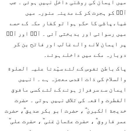
میں ایمان کی روشنی داخل نہیں ہوئی ۔ جب
آپؐ کو ہجرت کر کے مدینہ منورہ میں
ضیاءپاشی کا حکم ہوا تو کفار مکہ کے حصے
میں رسوائی اور بدبختی آئی ۔ آپؐ اور آپؐ
پر ایمان لانے والے غالب اور فاتح بن کر
دوبارہ مکے میں داخلے ہوئے۔
پاک باطن نفوس کے لئے سیّدنا علیہ الصلوة
والسلام کی ذات اقدس معجزہ ہے ۔ انہیں
ایمان سے سرفراز ہونے کے لئے کسی مافوق
الفطرت واقعہ کی تلاش نہیں ہوتی ۔ حضرت
خدیجة الکبریٰ ؓ ، حضرت ابو بکر صدیق ؓ، حضرت
عمر فاروق ؓ ، حضرت عثمان غنی ؓ ، حضرت علی ؓ