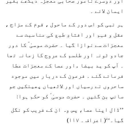
اور دوسرے نامور صحابی معجزہ دیکھے بغیر
ایمان لائے ۔
ہر نبی کو اس دور کے ماحول ، قوم کے مزاج ،
عقل و فہم اور افتادِ طبع کی مناسبت سے
معجزات سے نوازا گیا ۔ حضرت موسیٰ ؑ کا دور
جادو ٹونہ اور طلسم کے عروج کا زمانہ تھا
۔ آپ کو ید بیضا ءاور عصا کے معجزات عطا
فرمائے گئے ۔ فرعون کے دربار میں موجود
ساحروں نے رسیاں اور لاٹھیاں پھینکیں جو
سانپ بن گئیں ۔ حضرت موسیٰ ؑ کو حکم ہوا:
’’ڈال اپنا عصا، پس وہ ان کے فریب کو نگل
گیا۔‘‘( اعراف ۔ ۱۱۷)