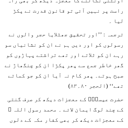
اونٹنی نکالنے کا معجزہ دیکھ کر بھی راہ
راست پر نہیں آئی تو قانون قدرت نے پکڑ
لیا ۔
ترجمہ : ’’اور تحقیق جھٹلایا حجر والوں نے
رسولوں کو اور دیں ہم نے ان کو نشانیاں سو
رہے ان کو ٹلاتے اور تھے تراشتے پہاڑوں کو
گھر خاطر جمع سے پھر پکڑا ان کو چنگھاڑ نے
صبح ہوتے۔ پھر کام نہ آیا ان کو جو کماتے
تھے‘‘ (الحجر ۸۰۔۸۳)
حضرت عیسیٰؑ کے معجزات دیکھ کر صرف گنتی
کے چند لوگ ایمان لائے ۔ محمد رسول اللہ ﷺ
کے معجزات دیکھ کر بھی کفار مکہ کے دلوں