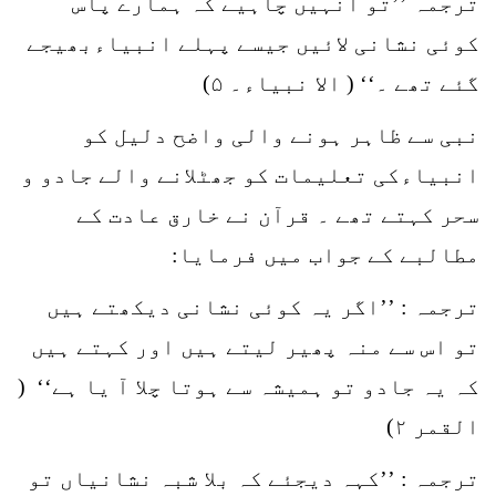
ترجمہ ’’تو انہیں چاہیے کہ ہمارے پاس
کوئی نشانی لائیں جیسے پہلے انبیاءبھیجے
گئے تھے ۔‘‘ ( الا نبیاء۔ ۵)
نبی سے ظاہر ہونے والی واضح دلیل کو
انبیاءکی تعلیمات کو جھٹلانے والے جادو و
سحر کہتے تھے ۔ قرآن نے خارق عادت کے
مطالبے کے جواب میں فرمایا:
ترجمہ : ’’اگر یہ کوئی نشانی دیکھتے ہیں
تو اس سے منہ پھیر لیتے ہیں اور کہتے ہیں
کہ یہ جادو تو ہمیشہ سے ہوتا چلا آ یا ہے‘‘ (
القمر ۲)
ترجمہ : ’’کہہ دیجئے کہ بلا شبہ نشانیاں تو