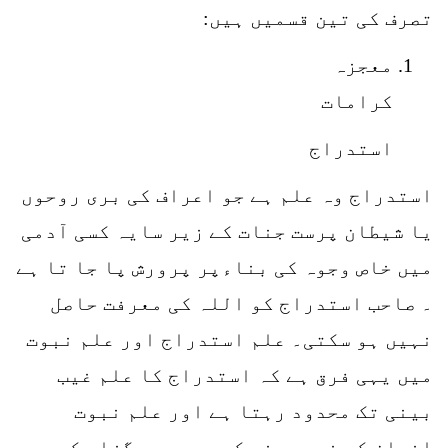
تصرف کی تین قسمیں ہیں:
معجزہ
کرامات
استدراج
استدراج وہ علم ہے جو اعراف کی بری روحوں
یا شیطان پرست جنات کے زیر سایہ کسی آدمی
میں خاص وجوہ کی بناءپر پرورش پا جا تا ہے
۔ صاحب استدراج کو اللہ کی معرفت حاصل
نہیں ہو سکتی۔ علم استدراج اور علم نبوت
میں یہی فرق ہے کہ استدراج کا علم غیب
بینی تک محدود رہتا ہے اور علم نبوت
انسان کو غیب بینی کی حدوں سے گزار کر