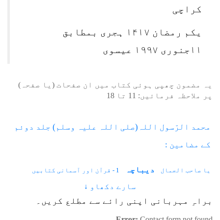
کراچی
یکم رمضان ۱۴۱۷ ہجری بمطابق
۱۱جنوری ۱۹۹۷ عیسوی
یہ مضمون چھپی ہوئی کتاب میں ان صفحات (یا صفحہ)
پر ملاحظہ فرمائیں:
11
تا
18
محمد الرّسول اللہ(صلی اللہ علیہ وسلم) جلد دوئم
کے مضامین :
دیباچہ
یا صاحب الجمال
1 - قرآن اور آسمانی کتابیں
2.1 - ستارے قریب آئے
2.2 - پنگوڑے میں چاند
2.3 - مائی حلیمہ
سارے دکھاو ↓
2.4 - دو اجنبی
3.1 - بادلوں کا سایہ
3.2 - بارش کا وسیلہ
براہِ مہربانی اپنی رائے سے مطلع کریں۔
3.3 - درخت، پتھر سجدے میں گر گئے
3.4 - نبیوں کا درخت
Error:
Contact form not found.
4 - تبت یدا
5 - دو کمانوں سے کم فاصلہ
6 - ہجرت کی رات