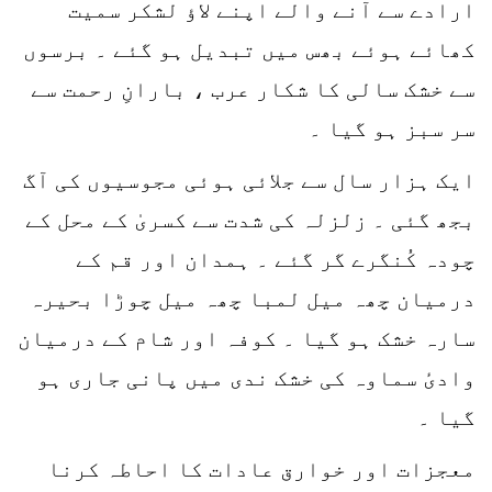
ارادے سے آنے والے اپنے لاؤ لشکر سمیت
کھائے ہوئے بھس میں تبدیل ہو گئے ۔ برسوں
سے خشک سالی کا شکار عرب ، بارانِ رحمت سے
سر سبز ہو گیا ۔
ایک ہزار سال سے جلائی ہوئی مجوسیوں کی آگ
بجھ گئی ۔ زلزلہ کی شدت سے کسریٰ کے محل کے
چودہ کُنگرے گر گئے ۔ ہمدان اور قم کے
درمیان چھہ میل لمبا چھہ میل چوڑا بحیرہ
سارہ خشک ہو گیا ۔ کوفہ اور شام کے درمیان
وادیٔ سماوہ کی خشک ندی میں پانی جاری ہو
گیا ۔
معجزات اور خوارق عادات کا احاطہ کرنا