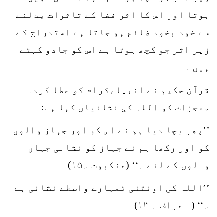
ہوتا اور اس کا اثر فضا کے تاثرات بدلنے
سے خود بخود ضائع ہو جاتا ہے استدراج کے
زیر اثر جو کچھ ہوتا ہے اس کو جادو کہتے
ہیں ۔
قرآن حکیم نے انبیاءکرام کو عطا کردہ
معجزات کو اللہ کی نشانیاں کہا ہے:
’’پھر بچا دیا ہم نے اس کو اور جہاز والوں
کو اور رکھا ہم نے جہاز کو نشانی جہان
والوں کے لئے ۔‘‘ (عنکبوت ۔۱۵)
’’اللہ کی اونٹنی تمہارے واسطے نشانی ہے
۔‘‘ ( اعراف ۔ ۱۳)