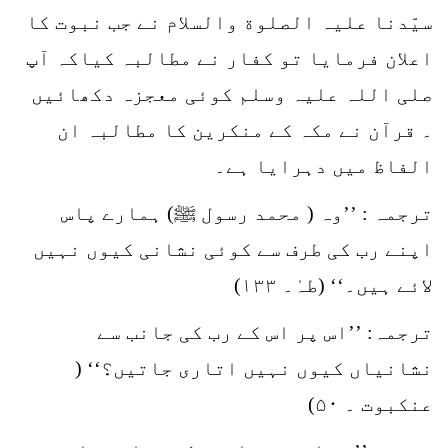
سیّدنا علیہ الصلوة والسلام نے جب نبوت کا
اعلان فرمایا تو کفار نے مطالبہ کیاکہ آپ
صلی اللہ علیہ وسلم کوئی معجزہ دکھائیں
۔ قرآن نے مکہ کے منکرین کا مطالبہ ان
الفاظ میں دہرایا ہے۔
ترجمہ : ’’وہ ( محمد رسول ﷺ) ہمارے پاس
اپنے رب کی طرف سے کوئی نشانی کیوں نہیں
لائے ہیں۔‘‘ (طہٰ۔ ۱۳۳)
ترجمہ: ’’اس پر اس کے رب کی جانب سے
نشانیاں کیوں نہیں اتاری جاتیں؟‘‘ (
عنکبوت ۔ ۵۰)