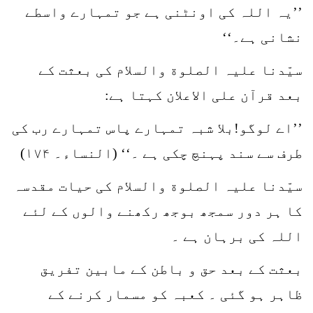
’’یہ اللہ کی اونٹنی ہے جو تمہارے واسطے
نشانی ہے۔‘‘
سیّدنا علیہ الصلوة والسلام کی بعثت کے
بعد قرآن علی الاعلان کہتا ہے:
’’اے لوگو!بلا شبہ تمہارے پاس تمہارے رب کی
طرف سے سند پہنچ چکی ہے ۔‘‘ (النساء۔ ۱۷۴)
سیّدنا علیہ الصلوة والسلام کی حیات مقدسہ
کا ہر دور سمجھ بوجھ رکھنے والوں کے لئے
اللہ کی برہان ہے ۔
بعثت کے بعد حق و باطن کے مابین تفریق
ظاہر ہو گئی ۔ کعبہ کو مسمار کرنے کے