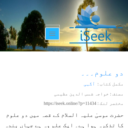
Toggle
navigation
دو علوم۔۔۔
مکمل کتاب :
آگہی
مصنف : خواجہ شمس الدین عظیمی
مختصر لنک :
https://iseek.online/?p=11434
حضرت موسیٰ علیہ السلام کے قصہ میں دو علوم
کا تذکرہ ہوا ہے۔ ایک علم وہ ہے جہاں بندہ