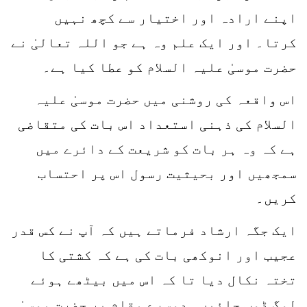
اپنے ارادہ اور اختیار سے کچھ نہیں
کرتا۔ اور ایک علم وہ ہے جو اللہ تعالیٰ نے
حضرت موسیٰ علیہ السلام کو عطا کیا ہے۔
اس واقعہ کی روشنی میں حضرت موسیٰ علیہ
السلام کی ذہنی استعداد اس بات کی متقاضی
ہے کہ وہ ہر بات کو شریعت کے دائرے میں
سمجھیں اور بحیثیت رسول اس پر احتساب
کریں۔
ایک جگہ ارشاد فرماتے ہیں کہ آپ نے کس قدر
عجیب اور انوکھی بات کی ہے کہ کشتی کا
تختہ نکال دیا تا کہ اس میں بیٹھے ہوئے
لوگ ڈوب جائیں۔ دوسرے مقام پر حضرت موسیٰ