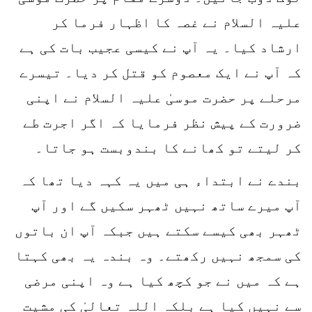
علیہ السلام نے غصہ کا اظہار فرما کر
ارشاد کیا۔ یہ آپ نے کیسی عجیب بات کی ہے
کہ آپ نے ایک معصوم کو قتل کر دیا۔ تیسرے
مرحلے پر حضرت موسیٰ علیہ السلام نے اپنی
ضرورت کے پیش نظر فرمایا کہ اگر اجرت طے
کر لیتے تو کھانے کا بندوبست ہو جاتا۔
بندے نے ابتداء ہی میں یہ کہہ دیا تھا کہ
آپ میرے ساتھ نہیں ٹھہر سکیں گے اور آپ
ٹھہر بھی کیسے سکتے ہیں جبکہ آپ ان باتوں
کی سمجھ نہیں رکھتے۔ وہ بندہ یہ بھی کہتا
ہے کہ میں نے جو کچھ کیا ہے وہ اپنی مرضی
سے نہیں کیا ہے بلکہ اللہ تعالیٰ کی مشیت