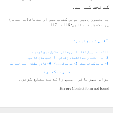
کے تحت کیا ہے۔
یہ مضمون چھپی ہوئی کتاب میں ان صفحات (یا صفحہ)
پر ملاحظہ فرمائیں:
116
تا
117
آگہی کے مضامین :
انتساب
پیش لفظ
1 - روحانی اسکول میں تربیت
2 - با اختیار بے اختیار زندگی
3 - تین سال کا بچہ
4 - مرید کی تربیت
5 - دس سال۔۔۔؟
6 - قادرِ مطلق اللہ تعالیٰ
7 - موت حفاظت کرتی ہے
8 - باہر نہیں ہم اندر دیکھتے ہیں
سارے دکھاو ↓
9 - اطلاع کہاں سے آتی ہے؟
10 - نیند اور شعور
11 - قانون
براہِ مہربانی اپنی رائے سے مطلع کریں۔
12 - لازمانیت اور زمانیت
13 - مثال
14 - وقت۔۔۔؟
15 - زمین پر پہلا انسان
16 - خالق اور مخلوق
Error:
Contact form not found.
17 - مٹی خلاء ہے۔۔۔
18 - عورت کے دو رُخ
19 - قانون
20 - ہابیل و قابیل
21 - آگ اور قربانی
22 - آدم زاد کی پہلی موت
23 - روشنی اور جسم
24 - مشاہداتی نظر
25 - نیند اور بیداری
26 - جسمِ مثالی