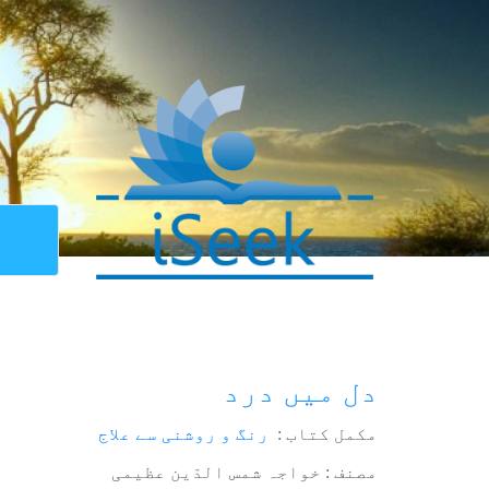
دل میں درد
مکمل کتاب :
رنگ و روشنی سے علاج
مصنف : خواجہ شمس الدّین عظیمی