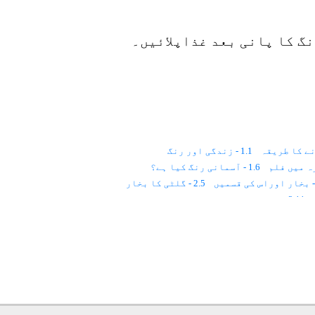
گ کا پانی بعد غذاپلائیں۔
ے کا طریقہ
1.1 - زندگی اور رنگ
1.6 - آسمانی رنگ کیا ہے؟
2.5 - گلٹی کا بخار
2.11 - دل اور کو سمک ریز
2.15 - اڑکر لگنے والے امراض
4.2 - سرخ رنگ
4.16 - انفلوئنزا
4.23 - احساسِ کمتری
4.29 - ریاحی بخار اورسردی کا بخار