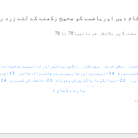
ام دیں اورہاضمے کو صحیح رکھنے کے لئے زرد رن
صفحہ) پر ملاحظہ فرمائیں:
78
تا
78
ساب
بنظرِ خدمت
عرضِ مکرّر
رنگین بوتلیں اور ٹرانسپیرنٹ شیٹ بنان
1.4 - دوپیروں اور چار پیروں سے چلنے والے جانور
1.5 - چہرہ میں فلم
2.2 - دیوانگی یا پاگل پن کی وجوہات
2.3 - حافظہ کی کمزوری
2.4 - بخار اوراس کی قسمیں
2.10 - فالج اورپولیو کے اسباب اور ہارٹ فیلیئر
سارے دکھاو ↓
2.14 - غیر متوازن برقی روسے جوڑوں پر ورم آجاتاہے
۔
3.2 - روشنی اور رنگ سے علاج کا طریقہ
4.1 - آسمانی رنگ کی کمی یا زیادتی سے امراض اور ان کا علاج
4.6 - زرد رنگ
4.7 - سرخ رنگ
4.8 - رنگ سے امراض کا علاج
4.9 - آواز کا بھاری ہونا یاگلا بیٹھنا
4.13 - آدھا سیسی کا درد
4.14 - آنکھوں کے امراض
4.15 - آگ سے جلنا
4.19 - اعصابی درد
4.20 - السر
4.21 - احتلام
4.22 - اندام نہانی کی سوجن
4.26 - بچوں کا مٹی کھانا
4.27 - بالوں کا ازوقت سفیدہونا
4.28 - بخار
4.32 - بدہضمی
4.33 - بواسیر
4.34 - بائی کادرد(ریاحی درد)
4.35 - بچے کا بہت زیادہ رونا اور مچلنا