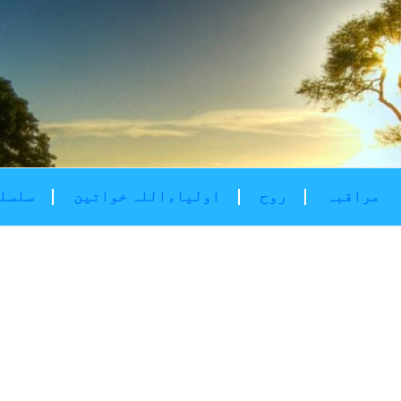
مراقبہ
روح
اولیاءاللہ خواتین
سلسلۂ