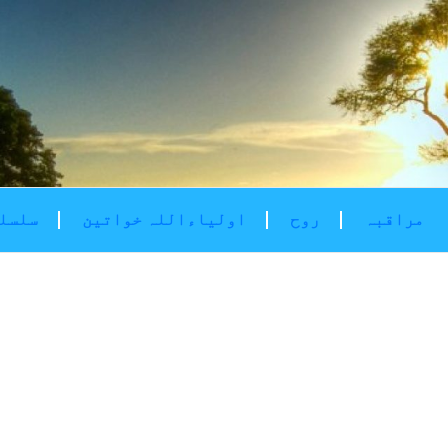
مراقبہ
روح
اولیاءاللہ خواتین
سلسلۂ