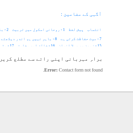
آگہی کے مضامین :
انتساب
پیش لفظ
1 - روحانی اسکول میں تربیت
2 - با اختیار بے اختیار زندگی
7 - موت حفاظت کرتی ہے
8 - باہر نہیں ہم اندر دیکھتے ہیں
15 - زمین پر پہلا انسان
16 - خالق اور مخلوق
17 - مٹی خلاء ہے۔۔۔
23 - روشنی اور جسم
24 - مشاہداتی نظر
25 - نیند اور بیداری
براہِ مہربانی اپنی رائے سے مطلع کریں
31 - بڑی بیگمؓ، چھوٹی بیگمؓ
32 - زم زم
33 - خواتین کے فرائض
42 - زندگی کا فلسفہ
43 - انسانی مشین
44 - راضی برضا
Error:
Contact form not found.
48 - مادی دنیا اور ماورائی دنیا
49 - چاند گاڑی
50 - تین ارب سال
57 - روحانی شاگرد
58 - ذات کی نفی
59 - پانچ کھرب بائیس کروڑ!
65 - بچے اور رسول اللہﷺ
66 - افکار کی دنیا
67 - مثال
73 - چھ نقطے
74 - قانون
75 - امراض کا روحانی علاج
76 - مشق
83 - حضرت بہاؤ الدین ذکریا ملتانیؒ
84 - اکیڈمی میں ورکشاپ
91 - مثال
92 - حضرت علیؓ کا ارشاد
93 - فرشتے، جنات اور آدم ؑ
100 - کوئی معبود نہیں مگر اللہ تعالی۔۔۔
101 - تین کمزوریاں
108 - سلسلہ عظیمیہ کے ارکان کی ذمہ داری
109 - چھوٹوں کی اصلاح
115 - من کی دنیا
116 - بے سکونی کیوں ہے؟
117 - غور و فکر