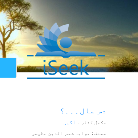
دس سال۔۔۔؟
مکمل کتاب :
آگہی
مصنف : خواجہ شمس الدین عظیمی