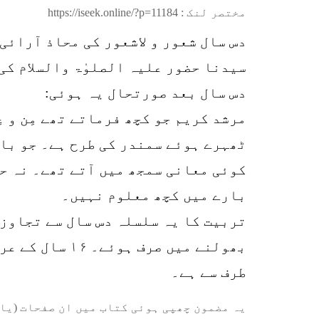
مختصر لنک :
https://iseek.online/?p=11184
دس سال شعور و لاشعور کی محاذ آرائی
سیدنا حضور علیہ الصلوٰۃ والسلام کی
دس سال بعد صورتحال یہ ہوئی:
مرشد کریم جو کچھ فرماتے تھے مِن و 
ٹھہرے ہوئے سمندر کی طرح ہے۔ جو بات
کوئی معانی سمجھ میں آتے تھے۔ نہ حک
بارے میں کچھ معلوم نہیں۔
بھولنے میں صر
طرف سے ہے۔
یہ مضمون چھپی ہوئی کتاب میں ان صفحات (یا 