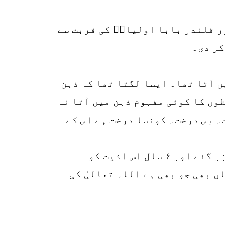
r
p
ور قلندر بابا اولیاءؒ کی قربت سے
o
کر دی۔
یں آتا تھا۔ ایسا لگتا تھا کہ ذہن
وں کا کوئی مفہوم ذہن میں آتا نہ
۔ بس درخت۔ کونسا درخت ہے اس کے
تربیت کا یہ سلسلہ دس سال سے تجاوز کر کے ۱۶ سال تک قائم رہا۔ ۱۰ سال اذیت میں گزر گئے اور ۶ سال اس اذیت کو
 میں جہاں بھی جو بھی ہے اللہ تعالیٰ کی