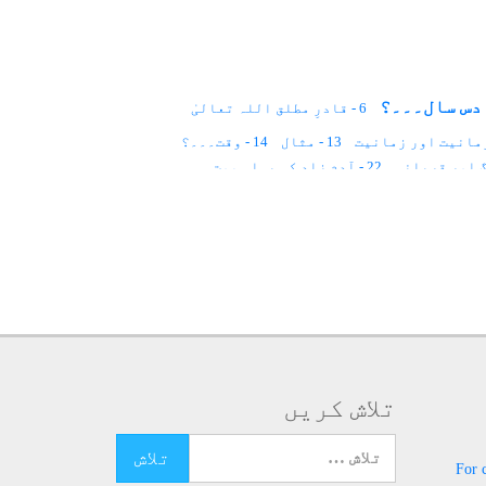
6 - قادرِ مطلق اللہ تعالیٰ
13 - مثال
14 - وقت۔۔۔؟
22 - آدم زاد کی پہلی موت
29 - روح کا لباس؟
30 - ملت حنیف
39 - قدرِ مشترک
40 - قانون
41 - پچاس سال
 اور روحانیت
لوم۔۔۔
55 - قانون
56 - ذات کا عرفان
63 - عید
64 - ملائکہ اعلان کرتے ہیں
71 - روشنی سے علاج
72 - روشنی کا عمل
80 - حضرت جبرائیل ؑ
81 - ڈائری
82 - ماں کی محبت
88 - مثال
89 - نگینوں سے علاج
90 - تقدیر کیا ہے؟
98 - سیاہ نقطہ
99 - قانون
تلاش کریں
106 - قافلہ سالار
107 - ٹیم ورک
113 - روح کیا ہے؟
114 - سانس کی مشقیں
تلاش کرنے کے لئے یہاں ٹائپ کریں
121 - اللہ ھُو
For 