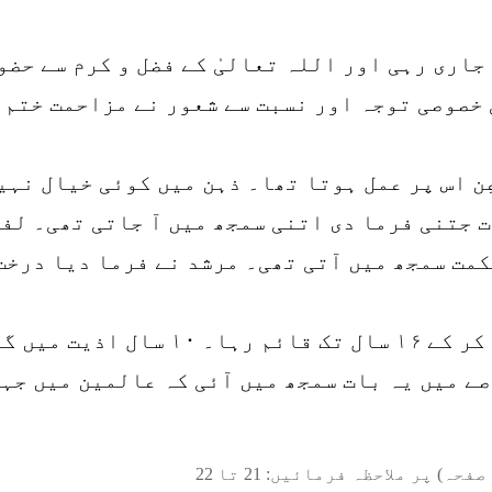
 جاری رہی اور اللہ تعالیٰ کے فضل و کرم سے حض
 خصوصی توجہ اور نسبت سے شعور نے مزاحمت ختم 
عِن اس پر عمل ہوتا تھا۔ ذہن میں کوئی خیال نہ
 جتنی فرما دی اتنی سمجھ میں آ جاتی تھی۔ لفظ
مت سمجھ میں آتی تھی۔ مرشد نے فرما دیا درخت
ف ہوئے۔ ۱۶ سال کے عرصے میں یہ بات سمجھ میں آئی کہ عالمین
صفحہ) پر ملاحظہ فرمائیں:
21
تا
22