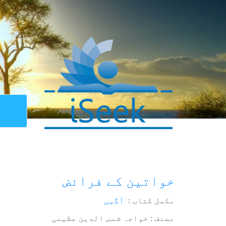
خواتین کے فرائض
مکمل کتاب :
آگہی
مصنف : خواجہ شمس الدین عظیمی