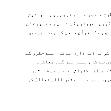
SHARES
k
طرح مردوں سے کم نہیں ہیں۔ خواتین
r
کریں۔ عورتوں کی تعلیم و تربیت کی
p
ض ہے کہ قرآن فہمی کے بعد عورتوں
o
کی یہ ذمہ داری ہے کہ اپنے حقوق کے
ں سے کام نہیں لیں گے۔ معاشرہ
شکری اور کفران نعمت ہے۔ خواتین
ورت اور مرد دونوں اللہ تعالیٰ کی