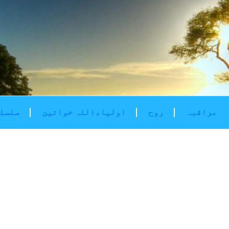
مراقبہ
روح
اولیاءاللہ خواتین
سلسلۂ