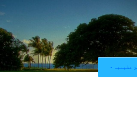
ِ عظیمیہ
3