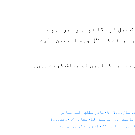
ک عمل کرے گا خواہ وہ مرد ہو یا
یا جائے گا۔‘‘(سورۃ المومن۔ آیت
ہیں اور گناہوں کو معاف کرتے ہیں۔
6 - قادرِ مطلق اللہ تعالیٰ
13 - مثال
14 - وقت۔۔۔؟
22 - آدم زاد کی پہلی موت
29 - روح کا لباس؟
30 - ملت حنیف