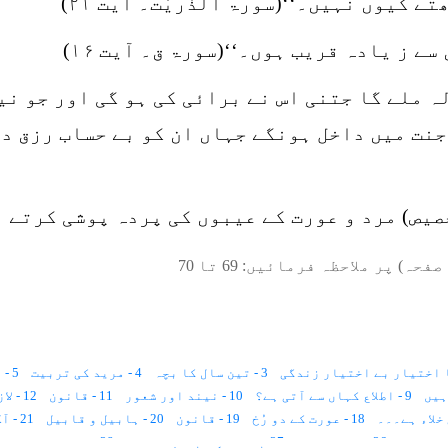
 کیوں نہیں۔‘‘(سورۃ الذٰریٰت۔ آیت ۲۱)
ے ز یادہ قریب ہوں۔‘‘(سورۃ ق۔ آیت ۱۶)
ہ ملے گا جتنی اس نے برائی کی ہو گی اور جو نی
نت میں داخل ہونگے جہاں ان کو بے حساب رزق د
خصیص) مرد و عورت کے عیبوں کی پردہ پوشی کرتے 
صفحہ) پر ملاحظہ فرمائیں:
69
تا
70
3 - تین سال کا بچہ
4 - مرید کی تربیت
5 - دس سال۔۔۔؟
9 - اطلاع کہاں سے آتی ہے؟
10 - نیند اور شعور
11 - قانون
12 - لازمانیت اور زمانیت
18 - عورت کے دو رُخ
19 - قانون
20 - ہابیل و قابیل
21 - آگ اور قربانی
26 - جسمِ مثالی
27 - گیارہ ہزار صلاحیتیں
28 - خواتین اور فرشتے