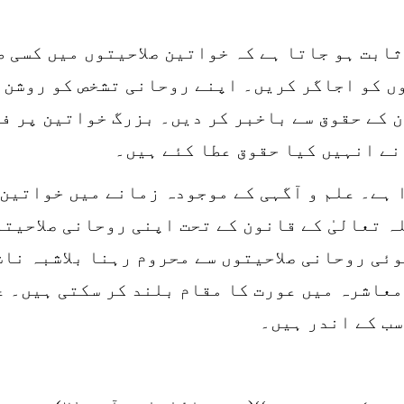
ثابت ہو جاتا ہے کہ خواتین صلاحیتوں میں کسی 
وں کو اجاگر کریں۔ اپنے روحانی تشخص کو روشن 
 کے حقوق سے باخبر کر دیں۔ بزرگ خواتین پر فر
 نے انہیں کیا حقوق عطا کئے ہیں۔
 ہے۔ علم و آگہی کے موجودہ زمانے میں خواتین 
 تعالیٰ کے قانون کے تحت اپنی روحانی صلاحیتو
وئی روحانی صلاحیتوں سے محروم رہنا بلاشبہ نا
معاشرہ میں عورت کا مقام بلند کر سکتی ہیں۔ ع
سب کے اندر ہیں۔