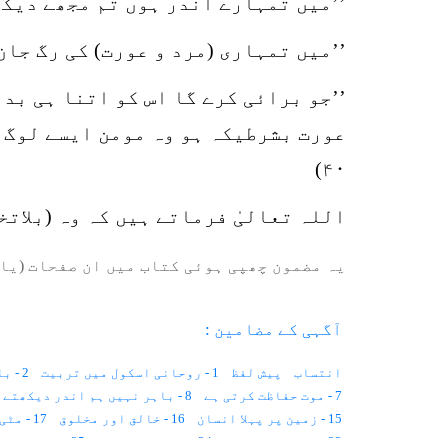
’’میں تمہارے اندر ہوں تم مجھے دیکھتے
’’میں تمہاری (مرد و عورت) کی رگ جان س
’’جو برائی کرے گا اس کو اتنا ہی بدل
عورت بشرطیکہ ہو وہ مومن ایسے لوگ ج
۴۰)
اللہ تعالیٰ فرماتے ہیں کہ وہ (بلات
یہ مضمون چھپی ہوئی کتاب میں ان صفحات (یا 
آگہی کے مضامین :
انتساب
پیش لفظ
1 - روحانی اسکول میں تربیت
2 - با اختیار بے اختیار زندگی
7 - موت حفاظت کرتی ہے
8 - باہر نہیں ہم اندر دیکھتے ہیں
15 - زمین پر پہلا انسان
16 - خالق اور مخلوق
17 - مٹی خلاء ہے۔۔۔
23 - روشنی اور جسم
24 - مشاہداتی نظر
25 - نیند اور بیداری