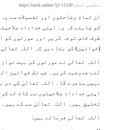
مختصر لنک :
https://iseek.online/?p=11330
ان تمام وضاحتوں اور تفصیلات سے یہ 
کو چاہئے کہ وہ اپنی خداداد صلاحیت
طرف خاص توجہ کریں اور عورتوں کو ان
(خواتین) کو بتا دیں کہ اللہ تعالیٰ
اللہ تعالیٰ نے عورتوں کو بہت نوازا
لئے جدوجہد کریں۔ جب تک خواتین اللہ
نہیں سدھرے گا۔ اللہ تعالیٰ کی دی ہ
اپنی خداداد صلاحیتوں سے کام لے کر 
تخلیق ہیں۔ اللہ تعالیٰ سب کے ہیں۔ 
اللہ تعالیٰ فرماتے ہیں: