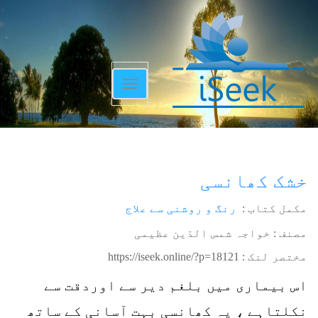
Toggle
navigation
خشک کھانسی
مکمل کتاب :
رنگ و روشنی سے علاج
مصنف : خواجہ شمس الدّین عظیمی
مختصر لنک :
https://iseek.online/?p=18121
اس بیماری میں بلغم دیر سے اوردقت سے
نکلتاہے ، یہ کھانسی بہت آسانی کے ساتھ