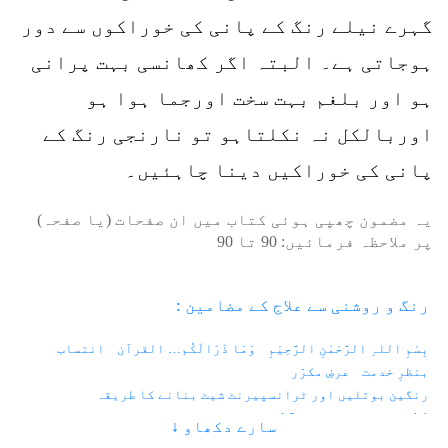
گہرے نیلے رنگ کے پانی کی خوراکوں سے دور
ہوجاتی ہے۔ البتہ اگر کھانسی بہت پرانی
ہو اور بلغم بہت سخت اورجما ہوا ہو
اوربالکل نہ نکلتاہو تو نارنجی رنگ کے
پانی کی خوراکیں دینا چاہئیں۔
یہ مضمون چھپی ہوئی کتاب میں ان صفحات (یا صفحہ)
پر ملاحظہ فرمائیں:
90
تا
90
رنگ و روشنی سے علاج کے مضامین :
بِسْمِ اللہِ الرَّحْمٰنِ الرَّحِیْمِ
وَمَا ذَرَالَکُم… القرآن
انتساب
بنظرِ خدمت
عرضِ مکرّر
رنگین بوتلیں اور ٹرانسپیرنٹ شیٹ بنانے کا طریقہ
1.1 - زندگی اور رنگ
1.2 - فوٹان اور الیکٹران
سارے دکھاو ↓
1.3 - کہکشانی نظام اور دو کھرب سورج