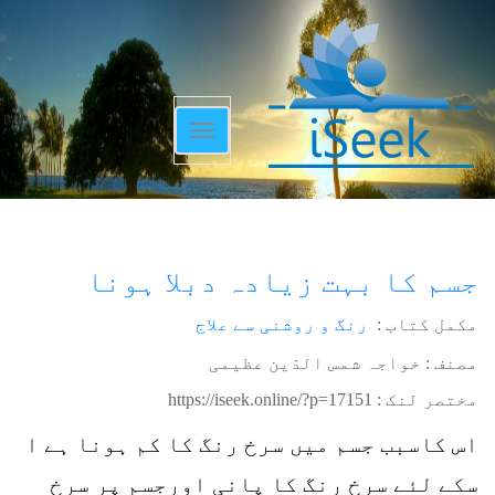
Toggle
navigation
جسم کا بہت زیادہ دبلا ہونا
مکمل کتاب :
رنگ و روشنی سے علاج
مصنف : خواجہ شمس الدّین عظیمی
مختصر لنک :
https://iseek.online/?p=17151
اس کاسبب جسم میں سرخ رنگ کا کم ہونا ہے ا
سکے لئے سرخ رنگ کا پانی اورجسم پر سرخ