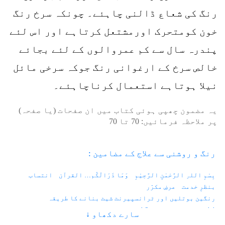
رنگ کی شعاع ڈالنی چاہئے۔ چونکہ سرخ رنگ
خون کومتحرک اورمشتعل کرتاہے اور اس لئے
پندرہ سال سے کم عمروالوں کے لئے بجائے
خالص سرخ کے ارغوانی رنگ جوکہ سرخی مائل
نیلا ہوتاہے استعمال کرناچاہئے۔
یہ مضمون چھپی ہوئی کتاب میں ان صفحات (یا صفحہ)
پر ملاحظہ فرمائیں:
70
تا
70
رنگ و روشنی سے علاج کے مضامین :
بِسْمِ اللہِ الرَّحْمٰنِ الرَّحِیْمِ
وَمَا ذَرَالَکُم… القرآن
انتساب
بنظرِ خدمت
عرضِ مکرّر
رنگین بوتلیں اور ٹرانسپیرنٹ شیٹ بنانے کا طریقہ
1.1 - زندگی اور رنگ
1.2 - فوٹان اور الیکٹران
سارے دکھاو ↓
1.3 - کہکشانی نظام اور دو کھرب سورج