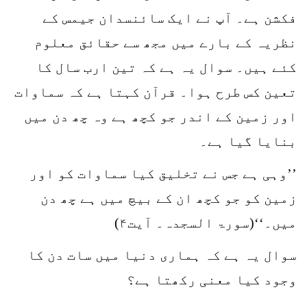
فکشن ہے۔ آپ نے ایک سائنسدان جیمس کے
نظریہ کے بارے میں مجھ سے حقائق معلوم
کئے ہیں۔ سوال یہ ہے کہ تین ارب سال کا
تعین کس طرح ہوا۔ قرآن کہتا ہے کہ سماوات
اور زمین کے اندر جو کچھ ہے وہ چھ دن میں
بنایا گیا ہے۔
’’وہی ہے جس نے تخلیق کیا سماوات کو اور
زمین کو جو کچھ ان کے بیچ میں ہے چھ دن
میں۔‘‘(سورۃ السجدہ۔ آیت۴)
سوال یہ ہے کہ ہماری دنیا میں سات دن کا
وجود کیا معنی رکھتا ہے؟