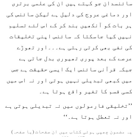
سائنسدان جو کہتے ہیں ان کی علمی برتری
اور دماغی عروج کی دلیل ہے لیکن سائنس کی
ہر بات کو آنکھیں بند کر کے اس لئے تسلیم
نہیں کیا جاسکتا کہ سائنس اپنی تخلیقات
کی نفی بھی کرتی رہتی ہے۔۔۔اور تھوڑے
عرصے کے بعد پوری تھیوری بدل جاتی ہے
جبکہ قرآنی سائنس ایک ایسی حقیقت ہے جس
میں کبھی تبدیلی نہیں ہوتی اور نہ اس میں
کسی قسم کا تغیر واقع ہوتا ہے۔
’’تخلیقی فارمولوں میں نہ تبدیلی ہوتی ہے
اور نہ تعطل ہوتا ہے۔‘‘
یہ مضمون چھپی ہوئی کتاب میں ان صفحات (یا صفحہ)