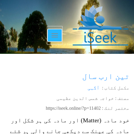
Toggle
navigation
تین ارب سال
مکمل کتاب :
آگہی
مصنف : خواجہ شمس الدین عظیمی
مختصر لنک :
https://iseek.online/?p=11402
خود مادہ (Matter) اور مادہ کی ہر شکل اور
مادہ کی عینک سے دیکھی جانے والی ہر شئے