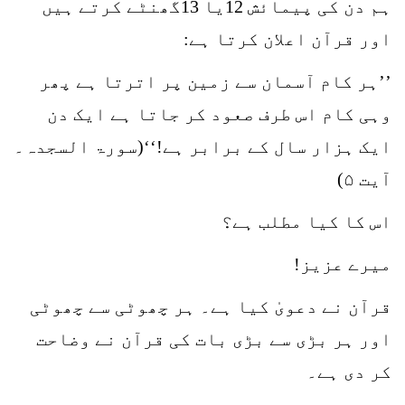
ہم دن کی پیمائش 12یا 13گھنٹے کرتے ہیں
اور قرآن اعلان کرتا ہے:
’’ہر کام آسمان سے زمین پر اترتا ہے پھر
وہی کام اس طرف صعود کر جاتا ہے ایک دن
ایک ہزار سال کے برابر ہے!‘‘(سورۃ السجدہ۔
آیت ۵)
اس کا کیا مطلب ہے؟
میرے عزیز!
قرآن نے دعویٰ کیا ہے۔ ہر چھوٹی سے چھوٹی
اور ہر بڑی سے بڑی بات کی قرآن نے وضاحت
کر دی ہے۔