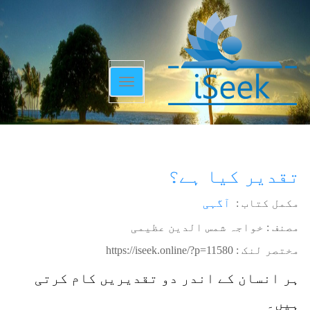
Toggle
navigation
تقدیر کیا ہے؟
مکمل کتاب :
آگہی
مصنف : خواجہ شمس الدین عظیمی
مختصر لنک :
https://iseek.online/?p=11580
ہر انسان کے اندر دو تقدیریں کام کرتی
ہیں۔