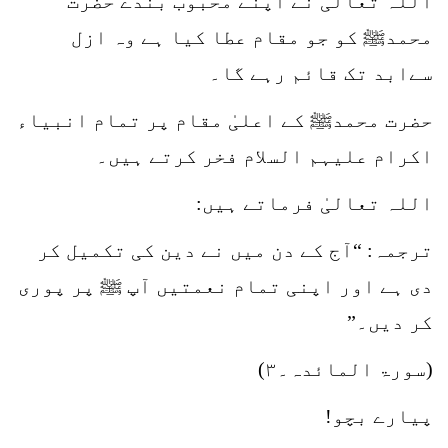
اللہ تعالیٰ نے اپنے محبوب بندے حضرت
محمدﷺ کو جو مقام عطا کیا ہے وہ ازل
سےابد تک قائم رہے گا۔
حضرت محمدﷺ کے اعلیٰ مقام پر تمام انبیاء
اکرام علیہم السلام فخر کرتے ہیں۔
اللہ تعالیٰ فرماتے ہیں:
ترجمہ: “آج کے دن میں نے دین کی تکمیل کر
دی ہے اور اپنی تمام نعمتیں آپ ﷺ پر پوری
کر دیں۔”
(سورۃ المائدہ۔۳)
پیارے بچو!