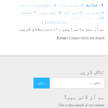
1 - تعارف
2 - بھائی بھائی
3 - انتظامی ذمہ داریاں
4 - غزوۂ بدر
5 - غزوہ اُحد
6 - بیعت رضوان
7 - فتح مکہ
8 - خطبہ حجتہ الوداع
سارے دکھاو ↓
براہِ مہربانی اپنی رائے سے مطلع کریں۔
Error:
Contact form not found.
تلاش کریں
تلاش کرنے کے لئے یہاں ٹائپ کریں
ہم آن لائن ہیں!
This is beta launch of our website.