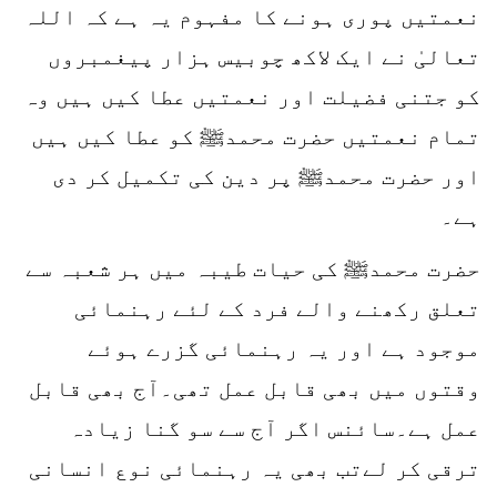
نعمتیں پوری ہونے کا مفہوم یہ ہے کہ اللہ
تعالیٰ نے ایک لاکھ چوبیس ہزار پیغمبروں
کو جتنی فضیلت اور نعمتیں عطا کیں ہیں وہ
تمام نعمتیں حضرت محمدﷺ کو عطا کیں ہیں
اور حضرت محمدﷺ پر دین کی تکمیل کر دی
ہے۔
حضرت محمدﷺ کی حیات طیبہ میں ہر شعبہ سے
تعلق رکھنے والے فرد کے لئے رہنمائی
موجود ہے اور یہ رہنمائی گزرے ہوئے
وقتوں میں بھی قابل عمل تھی۔آج بھی قابل
عمل ہے۔سائنس اگر آج سے سو گنا زیادہ
ترقی کر لےتب بھی یہ رہنمائی نوع انسانی