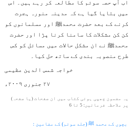
اب آپ حصہ سوئم کا مطالعہ کر رہے ہیں۔ اس
میں بتایا گیا ہے کہ مدینہ منورہ ہجرت
کرنے کے بعد حضرت محمدﷺ اور مسلمانوں کو
کن کن مشکلات کا سامنا کرنا پڑا اور حضرت
محمدﷺ نے ان مشکل حالات میں مسائل کو کس
طرح منصوبہ بندی کے ساتھ حل کیا۔
خواجہ شمس الدین عظیمی
۲۷ جنوری ۲۰۰۹ء
یہ مضمون چھپی ہوئی کتاب میں ان صفحات (یا صفحہ)
پر ملاحظہ فرمائیں:
5
تا
6
بچوں کے محمد ﷺ (جلد سوئم) کے مضامین :