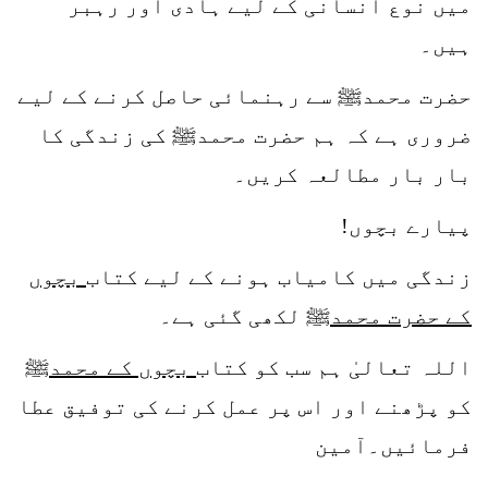
میں نوع انسانی کے لیے ہادی اور رہبر
ہیں۔
حضرت محمدﷺ سے رہنمائی حاصل کرنے کے لیے
ضروری ہے کہ ہم حضرت محمدﷺ کی زندگی کا
بار بار مطالعہ کریں۔
پیارے بچوں!
زندگی میں کامیاب ہونے کے لیے کتاب
بچوں
کے حضرت محمدﷺ
لکھی گئی ہے۔
اللہ تعالیٰ ہم سب کو کتاب
بچوں کے محمدﷺ
کو پڑھنے اور اس پر عمل کرنے کی توفیق عطا
فرمائیں۔آمین