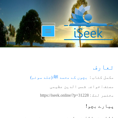
Toggle
navigation
تعارف
مکمل کتاب :
بچوں کے محمد ﷺ (جلد سوئم)
مصنف : خواجہ شمس الدین عظیمی
مختصر لنک :
https://iseek.online/?p=31228
پیارے بچو!