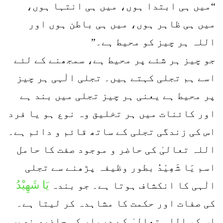
“میں ہی ابتدا ہوں، میں ہی انتہا ہوں،
میں ہی ظاہر ہوں، میں ہی باطن ہوں اور
اللہ ہر چیز کو محیط ہے۔”
جو چیز ہر شئے پر محیط ہے، سمجھنے کے لئے
اسے ہم تجلی کہتے ہیں۔ تجلی الٰہی ہر چیز
پر محیط ہے یعنی ہر چیز تجلی میں بند ہے
اور کائنات میں ہر تخلیق وہ نوع ہو یا فرد
اس کی زندگی تجلی کے ساتھ قائم و دائم ہے۔
اللہ تعالیٰ کی حاضر و موجود صفت کا حامل
اسم یَا شَھِیْدُ بطور وظیفہ پڑھنے سے تجلی
یَا شَھِیْدُ
الٰہی کا انکشاف ہوتا ہے۔ جو بندہ
کی صفات اور حکمت کا مشاہدہ کر لیتا ہے۔
اس کو اللہ تعالیٰ کے دربار کی حاضری نصیب