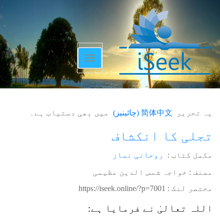
Toggle
navigation
یہ تحریر
简体中文
(
چائینیز
)
میں بھی دستیاب ہے۔
تجلی کا انکشاف
مکمل کتاب :
روحانی نماز
مصنف : خواجہ شمس الدین عظیمی
مختصر لنک :
https://iseek.online/?p=7001
اللہ تعالیٰ نے فرمایا ہے: