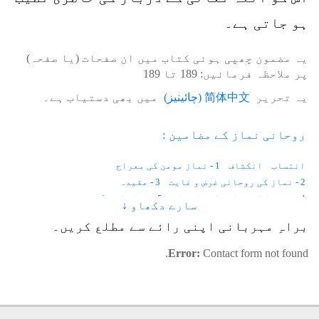
ہو جاتی ہے۔
یہ مضمون چھپی ہوئی کتاب میں ان صفحات (یا صفحہ)
پر ملاحظہ فرمائیں:
189
تا
189
یہ تحریر
简体中文
(
چائینیز
)
میں بھی دستیاب ہے۔
روحانی نماز کے مضامین :
انتساب
انکشاف
1 - نماز مومن کی معراج
2 - نماز کی روحانی غرض و غایت
3 - عقیدہ
4 - پڑھنا اور قائم کرنا نماز
5 - نماز اور آتش پرست
سارے دکھاو ↓
6 - انبیاء علیہم السلام کی طرزِ فکر
7 - اُمّت کیلئے پروگرام
براہِ مہربانی اپنی رائے سے مطلع کریں۔
8 - آدم و حوّا
9 - شعور اور لاشعور
10 - نماز اور معراج
11 - عاشق و محبوب کی نماز
Error:
Contact form not found.
12 - حضور علیہ الصلوٰۃ والسلام کی نماز
13 - حضرت ابوبکرصدیقؓ کی نماز
14 - حضرت عمرؓ کی نماز
15 - حضرت علیؓ کی نماز
16 - حضرت حسنؓ کی نماز
17 - حضرت انسؓ کی نماز
18 - حضرت عبداللہ بن زبیرؓ کی نماز