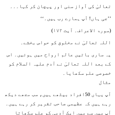
تعالیٰ کی آواز سنی اور پہچان کر کہا۔۔۔
’’جی ہاں! آپ ہمارے رب ہیں۔‘‘
(سورۃ الاعراف۔ آیت ۱۷۲)
اللہ تعالیٰ نے مخلوق کو حواس بخشے۔
یہ ساری باتیں عالم ارواح میں ہوئیں۔ اس
کے بعد اللہ تعالیٰ نے آدم علیہ السلام کو
خصوصی علم سکھایا۔
مثال
آپ یہاں 50افراد بیٹھے ہیں، سب مجھے دیکھ
رہے ہیں کہ عظیمی صاحب تقریر کر رہے ہیں۔
آپ میں سے میں ایک آدمی کو علم سکھاتا