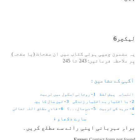
لیکچر6
یہ مضمون چھپی ہوئی کتاب میں ان صفحات (یا صفحہ)
پر ملاحظہ فرمائیں:
243
تا
245
آگہی کے مضامین :
انتساب
پیش لفظ
1 - روحانی اسکول میں تربیت
2 - با اختیار بے اختیار زندگی
3 - تین سال کا بچہ
4 - مرید کی تربیت
5 - دس سال۔۔۔؟
6 - قادرِ مطلق اللہ تعالیٰ
7 - موت حفاظت کرتی ہے
8 - باہر نہیں ہم اندر دیکھتے ہیں
سارے دکھاو ↓
9 - اطلاع کہاں سے آتی ہے؟
10 - نیند اور شعور
11 - قانون
براہِ مہربانی اپنی رائے سے مطلع کریں۔
12 - لازمانیت اور زمانیت
13 - مثال
14 - وقت۔۔۔؟
15 - زمین پر پہلا انسان
16 - خالق اور مخلوق
Error:
Contact form not found.