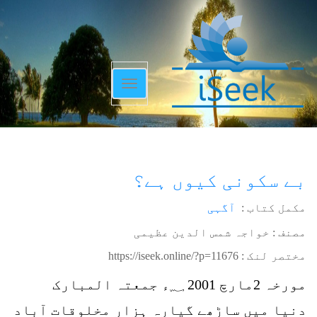
Toggle
navigation
بے سکونی کیوں ہے؟
مکمل کتاب :
آگہی
مصنف : خواجہ شمس الدین عظیمی
مختصر لنک :
https://iseek.online/?p=11676
مورخہ 2مارچ 2001 ؁ء جمعتہ المبارک
دنیا میں ساڑھے گیارہ ہزار مخلوقات آباد