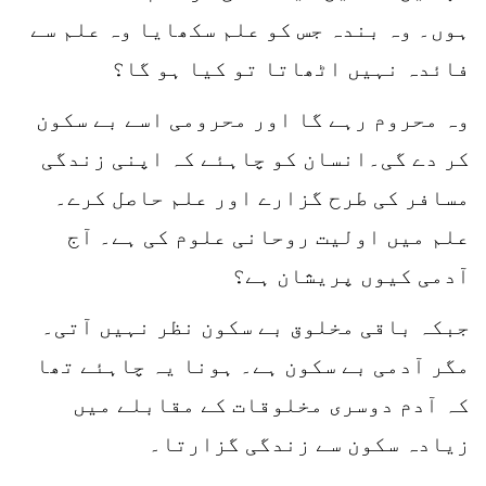
ہوں۔ وہ بندہ جس کو علم سکھایا وہ علم سے
فائدہ نہیں اٹھاتا تو کیا ہو گا؟
وہ محروم رہے گا اور محرومی اسے بے سکون
کر دے گی۔انسان کو چاہئے کہ اپنی زندگی
مسافر کی طرح گزارے اور علم حاصل کرے۔
علم میں اولیت روحانی علوم کی ہے۔ آج
آدمی کیوں پریشان ہے؟
جبکہ باقی مخلوق بے سکون نظر نہیں آتی۔
مگر آدمی بے سکون ہے۔ ہونا یہ چاہئے تھا
کہ آدم دوسری مخلوقات کے مقابلے میں
زیادہ سکون سے زندگی گزارتا۔