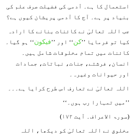
استعمال کا ہے۔ آدمی کی فضیلت صرف علم کی
بنیاد پر ہے۔ آج کا آدمی پریشان کیوں ہے؟
جب اللہ تعالیٰ نے کائنات بنانے کا ارادہ
کن
فیکون
کیا تو فرمایا ’’
‘‘ اور ’’
‘‘ ہو گیا۔
کائنات میں تمام مخلوقات شامل ہیں۔
انسان، فرشتے، جنات، نباتات، جمادات
اور حیوانات وغیرہ۔
اللہ تعالیٰ نے تعارف اس طرح کرایا ہے۔۔۔
’’میں تمہارا رب ہوں۔‘‘
(سورۃ الاعراف۔ آیت ۱۷۲)
مخلوق نے اللہ تعالیٰ کو دیکھا، اللہ