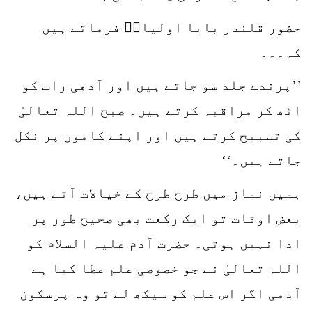
حضور قلندر بابا اولیاءؒ فرماتے ہیں
کہ۔۔۔
’’پرندے جلد سو جاتے ہیں اور آدھی رات کو
اٹھ کر مراقبہ کرتے ہیں۔ صبح اللہ تعالیٰ
کی تسبیح کرتے ہیں اور اپنے کاموں پر نکل
جاتے ہیں۔‘‘
ہمیں نماز میں طرح طرح کے خیالات آتے ہیں،
بعض اوقات تو ایک رکعت بھی صحیح طور پر
ادا نہیں ہوتی۔ حضرت آدم علیہ السلام کو
اللہ تعالیٰ نے جو خصوصی علم عطا کیا ہے
آدمی اگر اس علم کو سیکھ لے تو وہ پرسکون