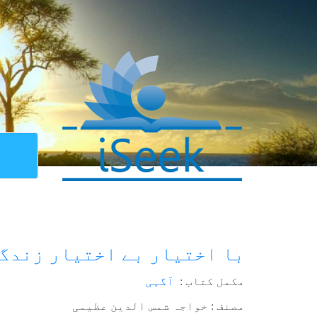
با اختیار بے اختیار زندگ
مکمل کتاب :
آگہی
مصنف : خواجہ شمس الدین عظیمی