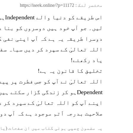
مختصر لنک :
https://iseek.online/?p=11172
اس 
لیں۔ جو آپ خود ہیں دوسروں کو بنا 
اللہ تعالیٰ کے سپرد کر دیں سیاہ سف
یاد رکھئے!
تخلیق کا قانون یہ ہے!
اپنے آپ کو اللہ تعالیٰ کے سپرد کر د
صلاحیت بدرجہ اَتم موجود ہے کہ آپ دو
یہ مضمون چھپی ہوئی کتاب میں ان صفحات (یا 