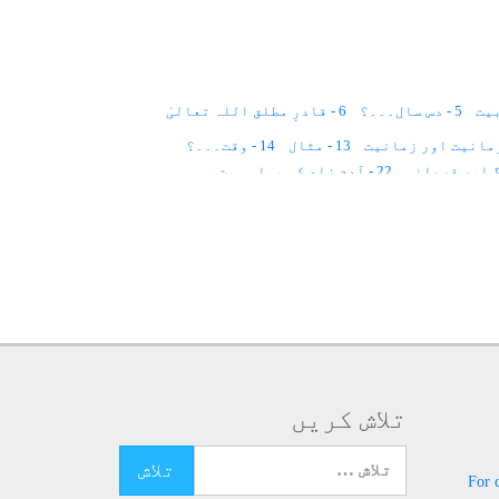
5 - دس سال۔۔۔؟
6 - قادرِ مطلق اللہ تعالیٰ
13 - مثال
14 - وقت۔۔۔؟
22 - آدم زاد کی پہلی موت
29 - روح کا لباس؟
30 - ملت حنیف
39 - قدرِ مشترک
40 - قانون
41 - پچاس سال
 اور روحانیت
لوم۔۔۔
55 - قانون
56 - ذات کا عرفان
63 - عید
64 - ملائکہ اعلان کرتے ہیں
71 - روشنی سے علاج
72 - روشنی کا عمل
80 - حضرت جبرائیل ؑ
81 - ڈائری
82 - ماں کی محبت
88 - مثال
89 - نگینوں سے علاج
90 - تقدیر کیا ہے؟
98 - سیاہ نقطہ
99 - قانون
تلاش کریں
106 - قافلہ سالار
107 - ٹیم ورک
113 - روح کیا ہے؟
114 - سانس کی مشقیں
تلاش کرنے کے لئے یہاں ٹائپ کریں
121 - اللہ ھُو
For 