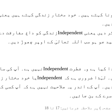
طریقے کو دنیا والے Independentہونا کہتے ہیں۔ خود مختار زندگی 
دیں۔
ید جو ہو سب اللہ تعالیٰ کے اوپر چھوڑ دیں۔
اللہ تعالیٰ نے آپ کو جس فطرت پر پیدا کی
Dependentہو کر زندگی گزار سکتے ہیں۔
یں۔ آپ کے اندر یہ صلاحیت نہیں ہے کہ آپ کسی ک
سرے کے بن جائیں۔
صفحہ) پر ملاحظہ فرمائیں:
17
تا
18