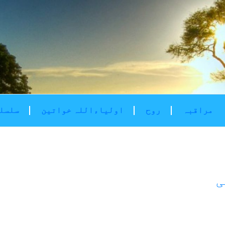
مراقبہ
روح
اولیاءاللہ خواتین
سلسلۂ
ی