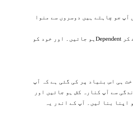
r
p
کہتے ہیں یعنی آپ جو چاہتے ہیں دوسروں سے منوا
o
دوسرا طریقہ یہ ہے کہ آپ اپنی نفی کر دیں یعنی Independentزندگی کو داغ مفارقت دے کر Dependentہو جائیں۔ اور خود کو
ا ہے وہ فطرت Independentنہیں ہے۔ آپ کی ساخت ہی اس بنیاد پر کی گئی ہے کہ آپ
 لہٰذا ضروری ہے کہ Independentیا خود مختار زندگی سے آپ کنارہ کش ہو جائیں اور
و اپنا بنا لیں۔ آپ کے اندر یہ