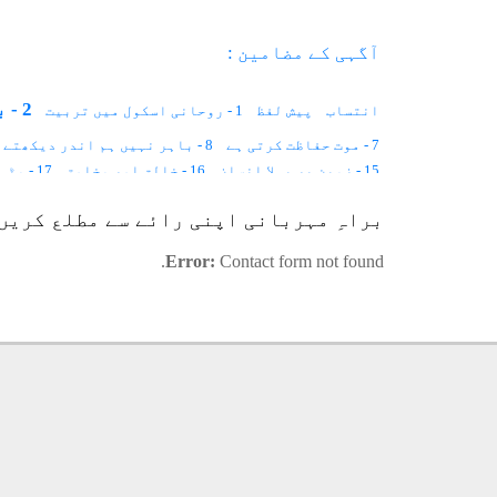
آگہی کے مضامین :
2 - با اختیار بے اختیار زندگی
انتساب
پیش لفظ
1 - روحانی اسکول میں تربیت
7 - موت حفاظت کرتی ہے
8 - باہر نہیں ہم اندر دیکھتے ہیں
15 - زمین پر پہلا انسان
16 - خالق اور مخلوق
17 - مٹی خلاء ہے۔۔۔
23 - روشنی اور جسم
24 - مشاہداتی نظر
25 - نیند اور بیداری
براہِ مہربانی اپنی رائے سے مطلع کریں
31 - بڑی بیگمؓ، چھوٹی بیگمؓ
32 - زم زم
33 - خواتین کے فرائض
42 - زندگی کا فلسفہ
43 - انسانی مشین
44 - راضی برضا
Error:
Contact form not found.
48 - مادی دنیا اور ماورائی دنیا
49 - چاند گاڑی
50 - تین ارب سال
57 - روحانی شاگرد
58 - ذات کی نفی
59 - پانچ کھرب بائیس کروڑ!
65 - بچے اور رسول اللہﷺ
66 - افکار کی دنیا
67 - مثال
73 - چھ نقطے
74 - قانون
75 - امراض کا روحانی علاج
76 - مشق
83 - حضرت بہاؤ الدین ذکریا ملتانیؒ
84 - اکیڈمی میں ورکشاپ
91 - مثال
92 - حضرت علیؓ کا ارشاد
93 - فرشتے، جنات اور آدم ؑ
100 - کوئی معبود نہیں مگر اللہ تعالی۔۔۔
101 - تین کمزوریاں
108 - سلسلہ عظیمیہ کے ارکان کی ذمہ داری
109 - چھوٹوں کی اصلاح
115 - من کی دنیا
116 - بے سکونی کیوں ہے؟
117 - غور و فکر