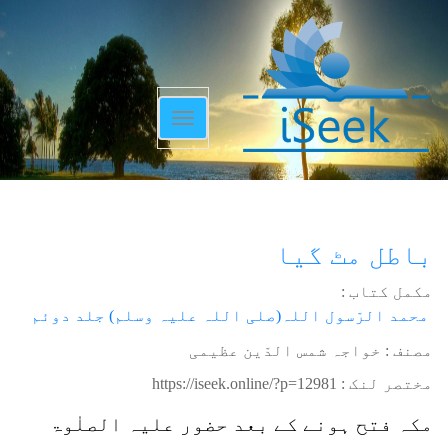
Toggle
navigation
باطل مٹ گیا
مکمل کتاب :
محمد الرّسول اللہ(صلی اللہ علیہ وسلم) جلد دوئم
مصنف : خواجہ شمس الدّین عظیمی
مختصر لنک :
https://iseek.online/?p=12981
مکہ فتح ہونے کے بعد حضور علیہ الصلٰوۃ