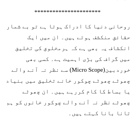
**********************
روحانی دنیا کا ادراک ہوتا ہے تو بے شمار
حقائق منکشف ہوتے ہیں۔ ان میں ایک
انکشاف یہ بھی ہے کہ ہرمخلوق کی تخلیق
میں گراف کی بڑی اہمیت ہے۔ کسی بھی
خوردبین(Micro Scope) سے نظر نہ آنے والے
چھوٹے چھوٹے چوکور خانے تخلیق میں بنیاد
یا بساط کا کام کررہے ہیں۔ ان چھوٹے
چھوٹے نظر نہ آنے والے چوکور خانوں کو ہم
تانا بانا کہتے ہیں۔