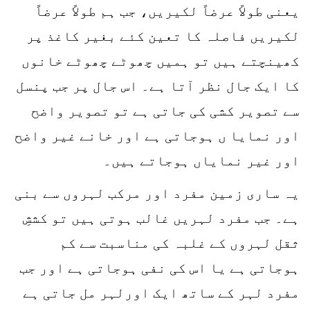
یعنی طولاً عرضاً لکیریں، جب ہم طولاً عرضاً
لکیریں فاصلہ کا تعین کئے بغیر کاغذ پر
کھینچتے ہیں تو ہمیں چھوٹے چھوٹے خانوں
کا ایک جال نظر آتا ہے۔ اس جال پر جب پنسل
سے تصویر کشی کی جاتی ہے تو تصویر واضح
اور نمایا ں ہوجاتی ہے اور خانے غیر واضح
اور غیر نمایاں ہوجاتے ہیں۔
یہ ساری زمین مفرد اور مرکب لہروں سے بنی
ہے۔ جب مفرد لہریں غالب ہوتی ہیں تو کششِ
ثقل لہروں کے غلبہ کی مناسبت سے کم
ہوجاتی ہے یا اس کی نفی ہوجاتی ہے اور جب
مفرد لہر کے ساتھ ایک اورلہر مل جاتی ہے