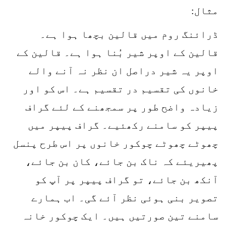
مثال:
ڈرائنگ روم میں قالین بچھا ہوا ہے۔
قالین کے اوپر شیر بُنا ہوا ہے۔ قالین کے
اوپر یہ شیر دراصل ان نظر نہ آنے والے
خانوں کی تقسیم در تقسیم ہے۔ اس کو اور
زیادہ واضح طور پر سمجھنے کے لئے گراف
پیپر کو سامنے رکھئیے۔ گراف پیپر میں
چھوٹے چھوٹے چوکور خانوں پر اس طرح پنسل
پھیریئے کہ ناک بن جائے، کان بن جائے،
آنکھ بن جائے، تو گراف پیپر پر آپ کو
تصویر بنی ہوئی نظر آئے گی۔ اب ہمارے
سامنے تین صورتیں ہیں۔ ایک چوکور خانہ