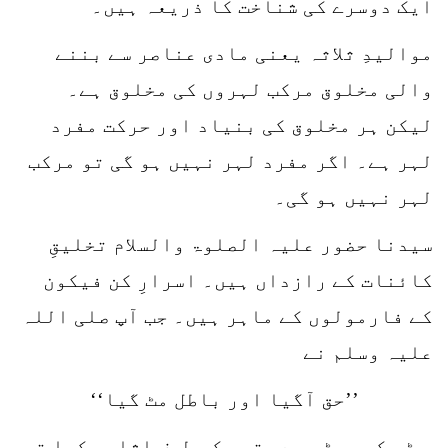
ایک دوسرے کی شناخت کا ذریعہ ہیں۔
موالیدِ ثلاثہ یعنی مادی عناصر سے بننے
والی مخلوق مرکب لہروں کی مخلوق ہے۔
لیکن ہر مخلوق کی بنیاد اور حرکت مفرد
لہر ہے۔ اگر مفرد لہر نہیں ہو گی تو مرکب
لہر نہیں ہو گی۔
سیدنا حضور علیہ الصلوۃ والسلام تخلیقِ
کائنات کے رازداں ہیں۔ اسرارِ کن فیکون
کے فارمولوں کے ماہر ہیں۔ جب آپ صلی اللہ
علیہ وسلم نے
’’حق آگیا اور باطل مٹ گیا‘‘
پڑھ کر چھڑی سے بتوں کی طرف اشارہ کیا تو