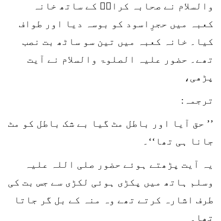
والسلام نے صحابہ کرامؓ کے ساتھ خانہ
کعبہ میں حجرِاسود کو بوسہ دیا اور طواف
کیا۔ خانہ کعبہ میں تین سو ساٹھ بت نصب
تھے۔ حضور علیہ الصلوۃ والسلام نے آیت
پڑھی،
ترجمہ:
’’ حق آیا اور باطل مٹ گیا بے شک باطل کو مٹ
جانا ہی تھا‘‘۔
یہ آیت پڑھتے ہوئے حضور صلی اللہ علیہ
وسلم ہاتھ میں پکڑی ہوئی لکڑی سے جس بت کی
طرف اشارہ کرتے تھے وہ منہ کے بل گر جاتا
تھا۔