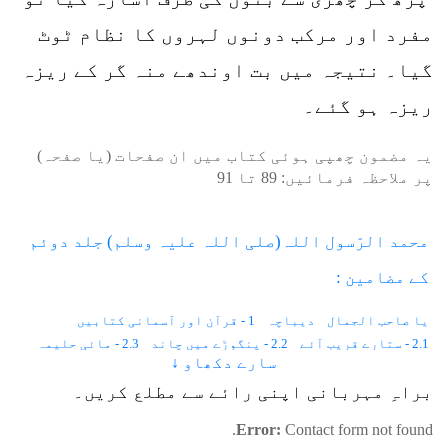
مفرد اور مرکب دونوں لہروں کا نظام ٹوٹ
گیا۔ نتیجہ میں بت اوندھے منہ گر کے ریزہ
ریزہ ہو گئے۔
یہ مضمون چھپی ہوئی کتاب میں ان صفحات (یا صفحہ)
پر ملاحظہ فرمائیں:
89
تا
91
محمد الرّسول اللہ(صلی اللہ علیہ وسلم) جلد دوئم
کے مضامین :
یا صاحب الجمال
دیباچہ
1 - قرآن اور آسمانی کتابیں
2.1 - ستارے قریب آئے
2.2 - پنگوڑے میں چاند
2.3 - مائی حلیمہ
سارے دکھاو ↓
2.4 - دو اجنبی
3.1 - بادلوں کا سایہ
3.2 - بارش کا وسیلہ
3.3 - درخت، پتھر سجدے میں گر گئے
3.4 - نبیوں کا درخت
براہِ مہربانی اپنی رائے سے مطلع کریں۔
4 - تبت یدا
5 - دو کمانوں سے کم فاصلہ
6 - ہجرت کی رات
Error:
Contact form not found.
7.1 - دو سردار
7.2 - نگاہ مرد حق آگاہ
8.1 - جب چاند دو ٹکڑے ہوا