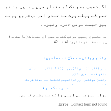
اگردھوپ جسم تک کم مقدار میں پہنچی ہے تو
جسم کے پہلے پرت سے جلدی امراض شروع ہوتے
ہیں جیسے موتی جھرہ وغیرہ۔
یہ مضمون چھپی ہوئی کتاب میں ان صفحات (یا صفحہ)
پر ملاحظہ فرمائیں:
41
تا
42
رنگ و روشنی سے علاج کے مضامین :
بِسْمِ اللہِ الرَّحْمٰنِ الرَّحِیْمِ
وَمَا ذَرَالَکُم… القرآن
انتساب
بنظرِ خدمت
عرضِ مکرّر
رنگین بوتلیں اور ٹرانسپیرنٹ شیٹ بنانے کا طریقہ
1.1 - زندگی اور رنگ
1.2 - فوٹان اور الیکٹران
سارے دکھاو ↓
1.3 - کہکشانی نظام اور دو کھرب سورج
براہِ مہربانی اپنی رائے سے مطلع کریں۔
1.4 - دوپیروں اور چار پیروں سے چلنے والے جانور
1.5 - چہرہ میں فلم
1.6 - آسمانی رنگ کیا ہے؟
1.7 - رنگوں کا فرق
Error:
Contact form not found.
1.8 - رنگوں کے خواص
2.1 - مرگی کا دورہ