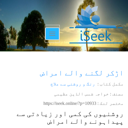
Toggle
navigation
اڑکر لگنے والے امراض
مکمل کتاب :
رنگ و روشنی سے علاج
مصنف : خواجہ شمس الدّین عظیمی
مختصر لنک :
https://iseek.online/?p=10933
روشنیوں کی کمی اور زیادتی سے
پیداہونے والے امراض