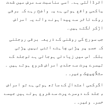
اثرڈالتی ہے۔ اسی مناسبت سے مرض میں شدت
یاکمی واقع ہوتی ہے یہ واضح رہے کہ برقی
روکے تاثر سے پیداہونے والے یہ امراض
اڑکر لگتے ہیں۔
جب سورج کی روشنی کے ذریعہ برقی روجتنی
کہ جسم پر پڑنی چاہئے اتنی نہیں پڑتی
بلکہ اس میں زیادتی ہوجاتی ہے توجلد کے
تیسرے پرت سے جلدی امراض شروع ہوتے ہیں ۔
مثلاًچیچک وغیرہ۔
اگرکمی اعتدال کے ساتھ ہوتی ہے تو امراض
، جلد کے دوسرے پرت سے شروع ہوتے ہیں جیسے
خسرہ وغیرہ۔