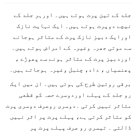
جلد کے تین پرت ہوتے ہیں۔ اورہر جلد کے
نیچے دوپرت ہوتے ہیں۔ ایک نہایت نازک
اورایک دبیز نازک پرت کے متاثر ہوجانے
سے موتی جھرہ وغیرہ کے امراض ہوتے ہیں۔
اوردبیز پرت کے متاثر ہونے سے پھوڑے ،
پھنسیاں ، داد، چنبل وغیرہ ہوجاتے ہیں۔
برقی روتین طرح کی ہوتی ہیں۔ ان میں ایک
رو جلد کے پہلے اوردوسرے حصہ کو قطعی
متاثر نہیں کرتی ۔دوسری روصرف دوسری پرت
کو متاثر کرتی ہے، پہلے پرت پر اثر نہیں
ڈالتی ۔ تیسری رو صرف پہلے پرت پر