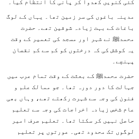
کئی کنویں کھدوا کر پانی کا انتظام کیا۔
مدینہ باغوں کی سر زمین تھا۔ یہاں کے لوگ
باغات کے بہت زیادہ شوقین تھے۔ حضرت
محمدﷺ نے شہر اور مسجد کی تعمیر کے وقت
یہ کوشش کی کہ درختوں کو کم سے کم نقصان
پہنچے۔
حضرت محمدﷺ کے بعثت کے وقت تمام عرب میں
جہالت کا دور دورہ تھا۔ جو ممالک علم و
فنون کی وجہ سے شہرت رکھتے تھے، وہاں بھی
عام شخص زیادہ اخراجات کی وجہ سے تعلیم
حاصل نہیں کر سکتا تھا۔ تعلیم صرف امیر
لوگوں تک محدود تھی۔ عورتوں پر تعلیم