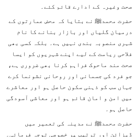
صحت وغیرہ کے ادارے قائم کئے۔
حضرت محمدﷺ نے بتایا کہ محض عمارتوں کے
درمیان گلیاں اور بازار بنانے کا نام
شہری منصوبہ بندی نہیں ہے۔ بلکہ کسی بھی
فلاحی ریاست کے لیے اپنے شہریوں کو ایسا
صحت مند ماحوک فراہم کرنا بھی ضروری ہے،
جو فرد کی جسمانی اور روحانی نشونما کرے
جہاں سب کو ذہنی سکون حاصل ہو اور معاشرے
میں امن و امان قائم ہو اور معاشی آسودگی
حاصل ہو۔
حضرت محمدﷺ نے مدینہ کی تعمیر میں
ڈیزائن اور ترتیب پر خصوصی توجہ فرمائی۔