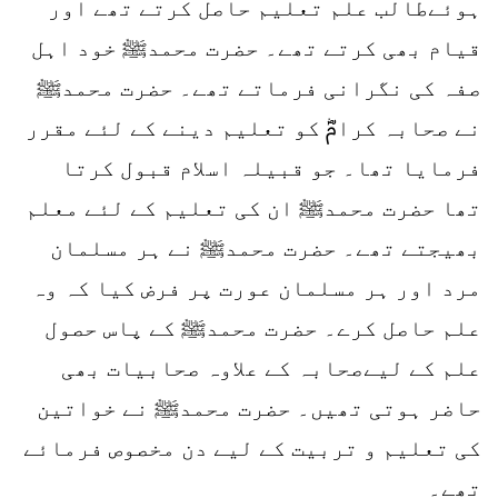
ہوئےطالب علم تعلیم حاصل کرتے تھے اور
قیام بھی کرتے تھے۔ حضرت محمدﷺ خود اہل
صفہ کی نگرانی فرماتے تھے۔ حضرت محمدﷺ
نے صحابہ کرامؓ کو تعلیم دینے کے لئے مقرر
فرمایا تھا۔ جو قبیلہ اسلام قبول کرتا
تھا حضرت محمدﷺ ان کی تعلیم کے لئے معلم
بھیجتے تھے۔ حضرت محمدﷺ نے ہر مسلمان
مرد اور ہر مسلمان عورت پر فرض کیا کہ وہ
علم حاصل کرے۔ حضرت محمدﷺ کے پاس حصول
علم کے لیےصحابہ کے علاوہ صحابیات بھی
حاضر ہوتی تھیں۔ حضرت محمدﷺ نے خواتین
کی تعلیم و تربیت کے لیے دن مخصوص فرمائے
تھے۔