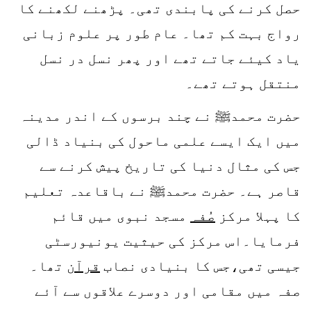
حصل کرنے کی پابندی تھی۔ پڑھنے لکھنے کا
رواج بہت کم تھا۔ عام طور پر علوم زبانی
یاد کیئے جاتے تھے اور پھر نسل در نسل
منتقل ہوتے تھے۔
حضرت محمدﷺ نے چند برسوں کے اندر مدینہ
میں ایک ایسے علمی ماحول کی بنیاد ڈالی
جس کی مثال دنیا کی تاریخ پیش کرنے سے
قاصر ہے۔ حضرت محمدﷺ نے باقاعدہ تعلیم
کا پہلا مرکز
صُفہ
مسجد نبوی میں قائم
فرمایا۔اس مرکز کی حیثیت یونیورسٹی
جیسی تھی،جس کا بنیادی نصاب
قرآن
تھا۔
صفہ میں مقامی اور دوسرے علاقوں سے آئے