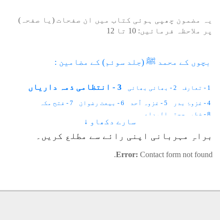
یہ مضمون چھپی ہوئی کتاب میں ان صفحات (یا صفحہ)
پر ملاحظہ فرمائیں:
10
تا
12
بچوں کے محمد ﷺ (جلد سوئم) کے مضامین :
3 - انتظامی ذمہ داریاں
1 - تعارف
2 - بھائی بھائی
4 - غزوۂ بدر
5 - غزوہ اُحد
6 - بیعت رضوان
7 - فتح مکہ
8 - خطبہ حجتہ الوداع
سارے دکھاو ↓
براہِ مہربانی اپنی رائے سے مطلع کریں۔
Error:
Contact form not found.