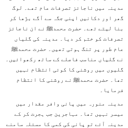
مدینہ میں ناجائز تصرفات عام تھے۔ لوگ
گھر اور دکانیں اپنی جگہ سے آگے بڑھا کر
بنا لیتے تھے۔ حضرت محمدﷺ نے ان ناجائز
تصرفات کو ختم کر دیا۔ مدینہ کی گلیاں
عام طور پر تنگ ہوتی تھیں۔ حضرت محمدﷺ
نے گلیاں مناسب فاصلے کے ساتھ رکھوائیں۔
گلیوں میں روشنی کا کوئی انتظام نہیں
تھا۔ حضرت محمدﷺ نے روشنی کا انتظام
فرمایا۔
مدینہ منورہ میں پانی وافر مقدار میں
میسر نہیں تھا۔ مہاجرین جب ہجرت کر کے
مدینہ آئے تو پانی کی کمی کا مسئلہ سامنے