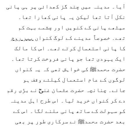
آیا۔ مدینہ میں چند گز کھدائی پر ہی پانی
نکل آتا تھا لیکن یہ پانی کھارا تھا۔
میٹھے پانی کے کنویں اور چشمے بہت کم
تھے۔ خصوصاً مدینے کے لوگ کنواں
بیر روم
کا پانی استعمال کرتے تھے۔ اس کا مالک
ایک یہودی تھا جو پانی فروخت کرتا تھا۔
حضرت محمدﷺ کی خواہش تھی کہ یہ کنواں
لوگوں کے عام استعمال کیلئے وقف ہو
جائے۔ چنانچہ حضرت عثمان غنیؓ نے بڑی رقم
دے کر کنواں خرید لیا۔ اس طرح اہل مدینہ
کو سہولت کے ساتھ پانی ملنے لگا۔ اس کے
بعد حضرت محمدﷺ نے سرکاری طور پر بھی