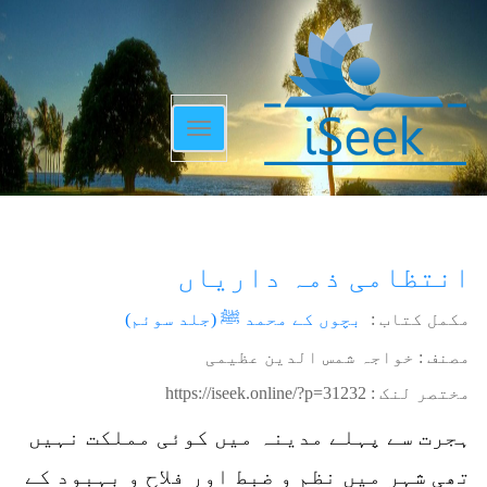
Toggle
navigation
انتظامی ذمہ داریاں
مکمل کتاب :
بچوں کے محمد ﷺ (جلد سوئم)
مصنف : خواجہ شمس الدین عظیمی
مختصر لنک :
https://iseek.online/?p=31232
ہجرت سے پہلے مدینہ میں کوئی مملکت نہیں
تھی شہر میں نظم و ضبط اور فلاح و بہبود کے