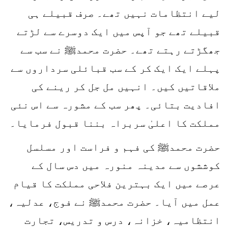
لیے انتظامات نہیں تھے۔ صرف قبیلے ہی
قبیلے تھے جو آپس میں ایک دوسرے سے لڑتے
جھگڑتے رہتے تھے۔ حضرت محمدﷺ نے سب سے
پہلے ایک ایک کر کے سب قبائلی سرداروں سے
ملاقاتیں کیں۔ انہیں مل جل کر رینے کی
افادیت بتائی۔ پھر سب کے مشورہ سے اس نئی
مملکت کا اعلیٰ سربراہ بننا قبول فرمایا۔
حضرت محمدﷺ کی فہم و فراست اور مسلسل
کوششوں سے مدینہ منورہ میں دس سال کے
عرصے میں ایک بہترین فلاحی مملکت کا قیام
عمل میں آیا۔ حضرت محمدﷺ نے فوج، عدلیہ،
انتظامیہ، خزانہ، درس و تدریس، تجارت