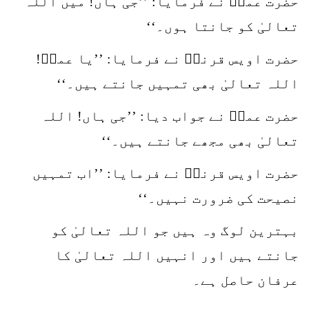
حضرت عمرؓ نے فرمایا: ’’جی ہاں! میں اللہ
تعالیٰ کو جانتا ہوں۔‘‘
حضرت اویس قرنیؓ نے فرمایا: ’’یا عمرؓ!
اللہ تعالیٰ بھی تمہیں جانتے ہیں۔‘‘
حضرت عمرؓ نے جواب دیا: ’’جی ہاں! اللہ
تعالیٰ بھی مجھے جانتے ہیں۔‘‘
حضرت اویس قرنیؓ نے فرمایا: ’’اب تمہیں
نصیحت کی ضرورت نہیں۔‘‘
بہترین لوگ وہ ہیں جو اللہ تعالیٰ کو
جانتے ہیں اور انہیں اللہ تعالیٰ کا
عرفان حاصل ہے۔