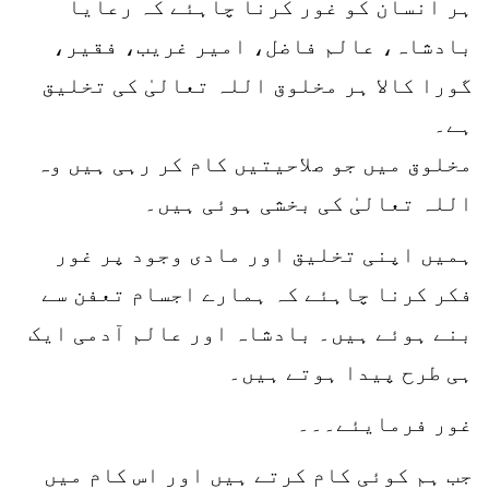
ہر انسان کو غور کرنا چاہئے کہ رعایا
بادشاہ، عالم فاضل، امیر غریب، فقیر،
گورا کالا ہر مخلوق اللہ تعالیٰ کی تخلیق
ہے۔
مخلوق میں جو صلاحیتیں کام کر رہی ہیں وہ
اللہ تعالیٰ کی بخشی ہوئی ہیں۔
ہمیں اپنی تخلیق اور مادی وجود پر غور
فکر کرنا چاہئے کہ ہمارے اجسام تعفن سے
بنے ہوئے ہیں۔ بادشاہ اور عالم آدمی ایک
ہی طرح پیدا ہوتے ہیں۔
غور فرمایئے۔۔۔
جب ہم کوئی کام کرتے ہیں اور اس کام میں