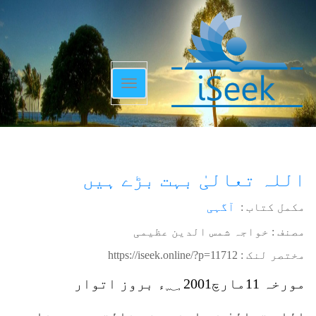
Toggle
navigation
اللہ تعالیٰ بہت بڑے ہیں
مکمل کتاب :
آگہی
مصنف : خواجہ شمس الدین عظیمی
مختصر لنک :
https://iseek.online/?p=11712
مورخہ 11مارچ2001 ؁ء بروز اتوار