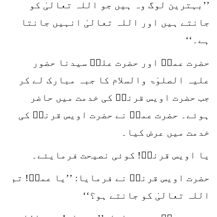
’’بہترین لوگ وہ ہیں جو اللہ تعالیٰ کو
جانتے ہیں اور اللہ تعالیٰ انہیں جانتا
ہے۔‘‘
حضرت عمرؓ اور حضرت علیؓ سیدنا حضور
علیہ الصلوٰۃ والسلام کا جبہ مبارک لے کر
جب حضرت اویس قرنیؓ کی خدمت میں حاضر
ہوئے۔ حضرت عمرؓ نے حضرت اویس قرنیؓ کی
خدمت میں عرض کیا۔
یا اویس قرنیؓ! کوئی نصیحت فرمایئے۔
حضرت اویس قرنیؓ نے فرمایا: ’’یا عمرؓ! تم
اللہ تعالیٰ کو جانتے ہو؟‘‘