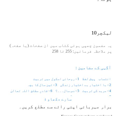
لیکچر10
یہ مضمون چھپی ہوئی کتاب میں ان صفحات (یا صفحہ)
پر ملاحظہ فرمائیں:
255
تا
258
آگہی کے مضامین :
انتساب
پیش لفظ
1 - روحانی اسکول میں تربیت
2 - با اختیار بے اختیار زندگی
3 - تین سال کا بچہ
4 - مرید کی تربیت
5 - دس سال۔۔۔؟
6 - قادرِ مطلق اللہ تعالیٰ
7 - موت حفاظت کرتی ہے
8 - باہر نہیں ہم اندر دیکھتے ہیں
سارے دکھاو ↓
9 - اطلاع کہاں سے آتی ہے؟
10 - نیند اور شعور
11 - قانون
براہِ مہربانی اپنی رائے سے مطلع کریں۔
12 - لازمانیت اور زمانیت
13 - مثال
14 - وقت۔۔۔؟
15 - زمین پر پہلا انسان
16 - خالق اور مخلوق