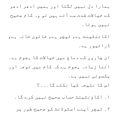
ہمارا دل نہیں لگتا اور ہمیں ادھر ادھر
کے خیالات شدت سے آتے ہیں تو وہ کام صحیح
نہیں ہوتا۔
اکائنٹینٹ ہے، ٹیچر ہے، خاتون خانہ ہے،
ڈرائیور ہے۔
ان چاروں کے دماغ میں خیالات کا ہجوم ہے۔
اتنا زیادہ ہجوم ہے کہ کام میں توجہ اور
یکسوئی نہیں ہے۔
اس کا نتیجہ کیا نکلے گا۔۔۔؟
۱۔ اکاؤنٹینٹ حساب صحیح نہیں کرے گا۔
۲۔ ٹیچر اپنے اسٹوڈنٹ کو صحیح طور پر