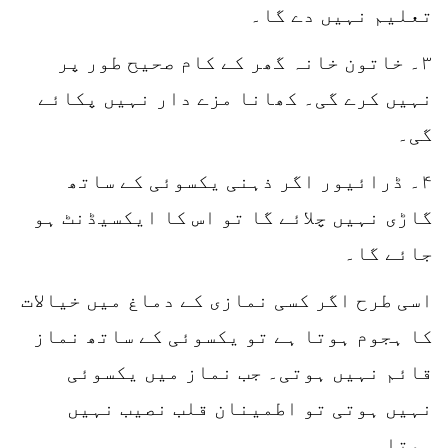
تعلیم نہیں دے گا۔
۳۔ خاتون خانہ گھر کے کام صحیح طور پر
نہیں کرے گی۔ کھانا مزے دار نہیں پکائے
گی۔
۴۔ ڈرائیور اگر ذہنی یکسوئی کے ساتھ
گاڑی نہیں چلائے گا تو اس کا ایکسیڈنٹ ہو
جائے گا۔
اسی طرح اگر کسی نمازی کے دماغ میں خیالات
کا ہجوم ہوتا ہے تو یکسوئی کے ساتھ نماز
قائم نہیں ہوتی۔ جب نماز میں یکسوئی
نہیں ہوتی تو اطمینان قلب نصیب نہیں
ہوتا۔