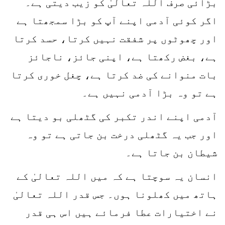
بڑائی صرف اللہ تعالیٰ کو زیب دیتی ہے۔
اگر کوئی آدمی اپنے آپ کو بڑا سمجھتا ہے
اور چھوٹوں پر شفقت نہیں کرتا، حسد کرتا
ہے، بغض رکھتا ہے، اپنی جائز، ناجائز
بات منوانے کی ضد کرتا ہے، چغل خوری کرتا
ہے تو وہ بڑا آدمی نہیں ہے۔
آدمی اپنے اندر تکبر کی گٹھلی بو دیتا ہے
اور جب یہ گٹھلی درخت بن جاتی ہے تو وہ
شیطان بن جاتا ہے۔
انسان یہ سوچتا ہے کہ میں اللہ تعالیٰ کے
ہاتھ میں کھلونا ہوں۔ جس قدر اللہ تعالیٰ
نے اختیارات عطا فرمائے ہیں اس ہی قدر