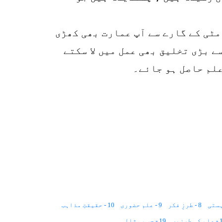
مٹی کے گارے سے آپ عمارت بھی کھڑی
ے بڑی تخلیق بھی عمل میں لا سکتے
علم حاصل ہو جائے۔
8 - طرزِ فکر
9 - علم حضوری
10 - حقیقتِ مذاہب
 طرزیں
19 - جسمِ مثالی