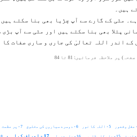
ے ہیں۔
ہے۔ مٹی کے گارے سے آپ چڑیا بھی بنا سکتے ہیں 
نی پتلا بھی بنا سکتے ہیں اور مٹی سے آپ بڑی س
 کے اندر اللہ تعالیٰ کی جاری و ساری صفات کا 
صفحہ) پر ملاحظہ فرمائیں:
81
تا
84
5 - اللہ کا نور
6 - دوسرے سیاروں کی مخلوق
7 - پر عظمت ہستی
17 - اعراف کیا ہے
15 - علم کا مظاہرہ
16 - علمِ حصولی
18 - علم کی