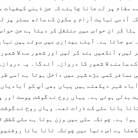
ے مقام پر لے جانا چاہئے کہ جن ذہنی کیفیات م
کہ آدمی نہایت آرام و سکون کے ساتھ بستر پر لی
ہٹا کر ان حواس میں منتقل کر دیتا ہے جن حواس
ہ سو جاتا ہے۔ آیئے بیداری میں سوتے ہیں نہا
ر لیں، آنکھیں بند کر لیں اور شعور سے لا شعور
ے سامنے لا شعور کا دروازہ آئے گا۔ یہ دروازہ
 مسافر کسی بڑے شہر میں داخل ہوتا ہے اسی طرح
آباد شہر دیکھتے ہیں یہاں بھی آپ کو آبادیاں 
ت بدلی ہوئی ہے۔ یہاں روح نے گوشت پوست اور پ
انا بانا مٹی کے ذرات تھے۔ وہاں روح نے گوشت 
ہوا ہے۔ چونکہ مٹی میں وزن ہوتا ہے مٹی کشش ث
کھتا ہے اس دنیا میں چونکہ تانا بانا روشنیوں