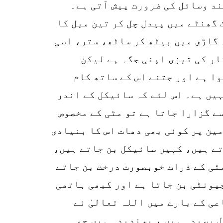
د وسائل کی ضرورت پیش آتی ہے۔
گھنٹے میں پیدل چل کر تین میل کا
 گاڑی میں بیٹھ کر ساٹھ، ستر، اسی
ار کی تیزی اپنی جگہ ہے لیکن
وا ہے اور جتنے اس کے ساتھ کام
ہیں ہے۔ اس لئے کہ سائیکل کے اندر
سے گزارا جاتا ہے تو مٹی کے مخصوص
مین پر کوئی بھی دھات اس کا بنیادی
تے ہیں، کہیں سائیکل بن جاتے ہیں،
ٹی کے ذرات خوبصورت درخت بن جاتے
یونٹی بن جاتا ہے اور کبھی ہاتھی
عی کے بارے میں اللہ تعالیٰ نے
 رسیدہ ہیں ، پسندیدہ ہیں جو