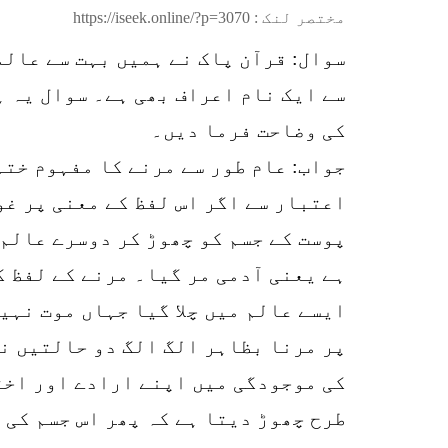
مختصر لنک :
https://iseek.online/?p=3070
سوال: قرآن پاک نے ہمیں بہت سے عالمو
سے ایک نام اعراف بھی ہے۔ سوال یہ ہ
کی وضاحت فرما دیں۔
جواب: عام طور سے مرنے کا مفہوم ختم
اعتبار سے اگر اس لفظ کے معنی پر غو
پوست کے جسم کو چھوڑ کر دوسرے عالم
ہے یعنی آدمی مر گیا۔ مرنے کے لفظ ک
ایسے عالم میں چلا گیا جہاں موت نہی
پر مرنا بظاہر الگ الگ دو حالتیں نظ
کی موجودگی میں اپنے ارادے اور اختی
طرح چھوڑ دیتا ہے کہ پھر اس جسم کی 