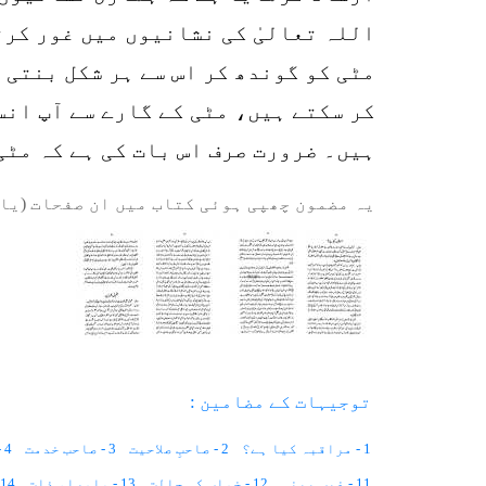
اللہ تعالیٰ کی نشانیوں میں غور کرت
مٹی کو گوندھ کر اس سے ہر شکل بنتی 
کر سکتے ہیں، مٹی کے گارے سے آپ انسا
ہیں۔ ضرورت صرف اس بات کی ہے کہ مٹی
یہ مضمون چھپی ہوئی کتاب میں ان صفحات (یا 
توجیہات کے مضامین :
1 - مراقبہ کیا ہے؟
2 - صاحبِ صلاحیت
3 - صاحب خدمت
4 - عقل وشعور
11 - غیب بینی
12 - خواب کی حالت
13 - ماوراء ذات
14 - تصرف