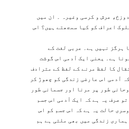
دوزخ، عرش و کرسی وغیرہ ۔ ان میں
لوک اعراف کو کیا سمجھتے ہیں؟ اس
 ہرگز نہیں ہے۔ عربی لغت کے
ونا ہے۔ یعنی ایک آدمی اس گوشت
قال کا لفظ مرنے کے لفظ کے مترادف
کہ آدمی اس عارضی زندگی کو چھوڑ کر
وحانی طور پر مرنا اور جسمانی طور
101
تو صرف یہ ہے کہ ایک آدمی اس جسم
SHARES
سری حالت یہ ہے کہ اس جسم کو اس
k
ہماری زندگی میں بھی ملتی ہے ہم
r