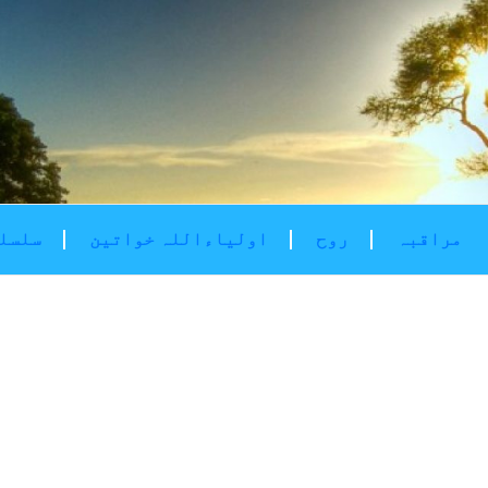
مراقبہ
روح
اولیاءاللہ خواتین
سلسلۂ