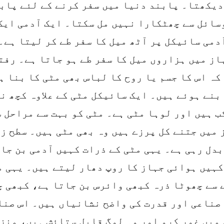
دیکھتا۔ پابند دنیا میں سفر کرنے کے لئے پابن
سائل سے چھٹکارا نہیں مل سکتا۔ ایک آدمی ایک 
دمی سائیکل پر آٹھ میل کا سفر طے کر لیتا ہے۔
از میں ہزاروں میل کا سفر طے ہو جاتا ہے۔ رفت
کہ اس کا جسم یا روح کا لباس بھی مٹی کا بنا ہ
بنے ہوئے ہیں۔ ایک سائیکل مٹی کے علاوہ کچھ ن
ب ہیں اور لوہا مٹی ہے۔ مٹی کو بہت سے مراحل 
میں جتنے کل پرزے ہیں وہ بھی مٹی ہیں۔ سطح ز
بدل رہی ہے۔ یہی مٹی کے ذرات کہیں آدمی بن جا
کہیں ہوائی جہاز کا روپ دھار لیتے ہیں۔ یہی م
 سے چھوٹا ذرہ کبھی وائرس بن جاتا ہے، کبھی چ
 صناعی اور قدرت کی واضح نشانیاں ہیں۔ اس صنا
میں غور کرو اور وہ لوگ قابل ستائش ہیں، منزل