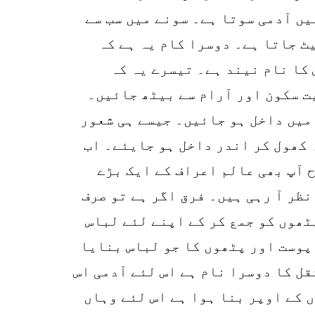
یں آدمی سوتا ہے۔ سونے میں سب سے
ٹ جاتا ہے۔ دوسرا کام یہ ہے کہ
 کا نام نیند ہے۔ تیسرے یہ کہ
یت سکون اور آرام سے بیٹھ جائیں۔
 میں داخل ہو جائیں۔ جیسے ہی شعور
 کھول کر اندر داخل ہو جایئے۔ اب
 آپ بھی عالم اعراف کے ایک بڑے
نظر آ رہی ہیں۔ فرق اگر ہے تو صرف
ٹھوں کو جمع کر کے اپنے لئے لباس
پوست اور پٹھوں کا جو لباس بنایا
قل کا دوسرا نام ہے اس لئے آدمی اس
 کے اوپر بنا ہوا ہے اس لئے وہاں