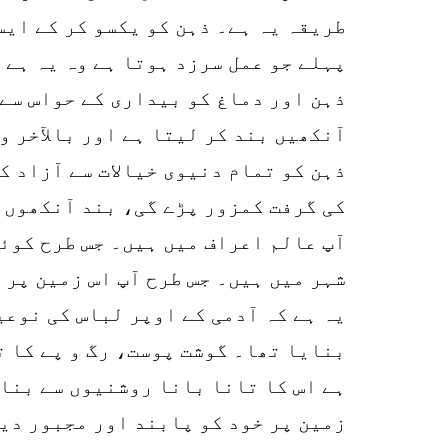
طریقہ یہ ہے۔ ذہن کو یکسو کر کے ایس
پہلے جو عمل سرزد ہوتا ہے وہ یہ ہے 
ذہن اور دماغ کو بیداری کے حواس سے 
آنکھیں بند کر لیتا ہے اور بالآخر و
ذہن کو تمام دنیوی خیالات سے آزاد ک
کی گرفت کمزور پڑے گی، بند آنکھوں ک
آپ عالم اعراف میں ہیں۔ جس طرح کوئی
شہر میں ہیں۔ جس طرح آپ اس زمین پر 
یہ ہے کہ آدمی کے اوپر لباس کی نوعی
بنایا تھا۔ گوشت پوست، رگ و پے کا ت
ہے اس کا تانا بانا روشنیوں سے بنا 
زمین پر خود کو پابند اور مجبور دی