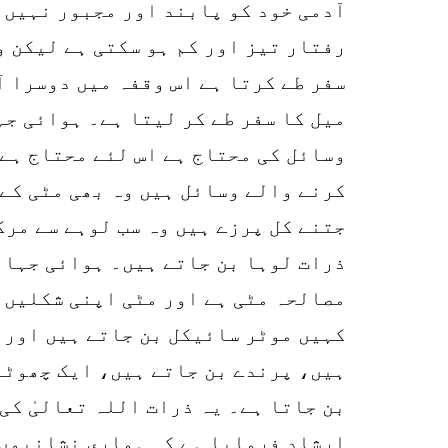
آدمی خود کو پابند اور مجبور نہیں 
رفتار تیز اور کم ہو سکتی ہے لیکن و
سفر طے کرتا ہے اس وقفہ میں دوسرا آ
میل کا سفر طے کر لیتا ہے۔ ہوائی جہ
وسائل کی محتاج ہے اس لئے محتاج ہے 
کرنے والے وسائل ہیں وہ بھی مٹی کے 
جتنے کل پرزے ہیں وہ سب لوہے سے مرک
ذرات لوہا بن جاتے ہیں۔ ہوائی جہاز 
مصالحہ مٹی ہے اور مٹی اپنی شکلیں 
کہیں موٹر سائیکل بن جاتے ہیں اور 
ہیں، پرندے بن جاتے ہیں، ایک چھوٹے
بن جاتا ہے۔ یہ ذرات اللہ تعالیٰ کی
ارشاد فرمایا ہے کہ ہماری نشانیوں 