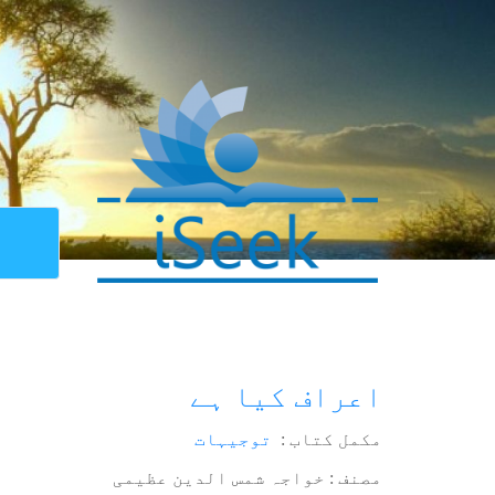
اعراف کیا ہے
مکمل کتاب :
توجیہات
مصنف : خواجہ شمس الدین عظیمی