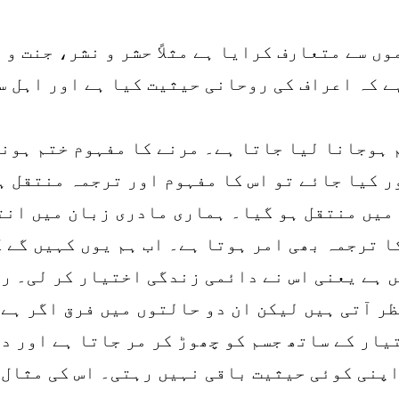
ں سے متعارف کرایا ہے مثلاً حشر و نشر، جنت و 
ے کہ اعراف کی روحانی حیثیت کیا ہے اور اہل س
 ہوجانا لیا جاتا ہے۔ مرنے کا مفہوم ختم ہونا
ر کیا جائے تو اس کا مفہوم اور ترجمہ منتقل ہ
 میں منتقل ہو گیا۔ ہماری مادری زبان میں انت
ا ترجمہ بھی امر ہوتا ہے۔ اب ہم یوں کہیں گے 
ں ہے یعنی اس نے دائمی زندگی اختیار کر لی۔ ر
ر آتی ہیں لیکن ان دو حالتوں میں فرق اگر ہے 
ار کے ساتھ جسم کو چھوڑ کر مر جاتا ہے اور دو
اپنی کوئی حیثیت باقی نہیں رہتی۔ اس کی مثال 