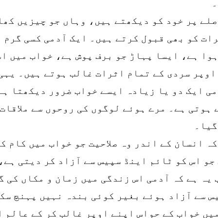
۔
صلے پر خود کو دیکھتے ہیں، وہاں جو چیزیں کھا
رات کو بھی قبول کرتے ہیں۔ ایک آدمی کسی گرم 
ہوا ہے، ایسا پہاڑ جو برف پوش ہے، خواب میں ا
 اوپر سردی کے تمام اثرات غالب ہوتے ہیں۔ یہی
ی ایک دو یا زیادہ ایسے خواب ضرور دیکھتا ہے 
ہوتی ہے۔ مرے ہوئے لوگوں کی روحوں سے ملاقات 
گیا۔
ہ انسان کے اندر وہ صلاحیت جو خواب میں کام ک
جو اس کو ٹائم اینڈ سپیس سے آزاد کر دیتی ہے، 
 یہ ہے کہ آدمی اس زندگی میں زمان و مکاں کی گ
س سے آزاد ہوئے بغیر کوئی بندہ نہیں پہنچ سک
یں خواب کے حواس اپنے اوپر غالب کر کے عالم ا