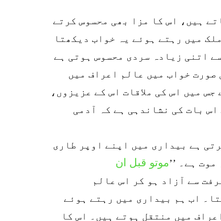
p
تے ہیں، اس کا مزا بھی محسوس کرتے
o
ملک میں رہتے ہوئے یہ خواب دیکھتا
سے اتنی زیادہ سردی محسوس ہوتی ہے
 صورت خواب میں عالم اعراف میں
جس میں اس کی ملاقات اس کے عزیزوں،
اس بات کی نشاندہی ہے کہ آدمی
رتی ہے بیداری میں اپنے اوپر طاری
موتو قبل ان
موت ہے۔ ’’
رفت سے آزاد ہو کر اس عالم
تا۔ اب ہم بیداری میں رہتے ہوئے
عراف میں منتقل ہوتے ہیں۔ اس کا