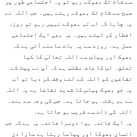
سے شام تک بھوکے رہو تو وہ اجتماعی طور پر
صبح سے شام تک بھوکے رہتے ہیں۔ جب اللہ نے
یہ چاہا کہ اب تم بھوکے نہیں رہو تو روزہ
افطار کر لیتے ہیں۔ یہ بھی ایک اجتماعی
عمل ہے۔ روزے سے یہ بات سامنے آتی ہے کہ
بھوک اور پیاس سے اللہ تعالیٰ کا کیا
تعلق۔ اس کا صاف مطلب ہے کہ آپ نے پیٹ کے
تقاضوں کو اللہ کے لئے وقف کر دیا تو اب
یہ جو بھوک پیاس کا شدید تقاضا ہے یہ اللہ
سے ہم رشتہ ہو جاتا ہے۔ جس کی وجہ سے بندہ
اللہ کی ذات سے قریب ہو جاتا ہے۔
یہ ایک فائدہ ہوا دوسرا فائدہ یہ ہے کہ جب
انسان بھوکا اور پیاسا رہتا ہے سارا دن