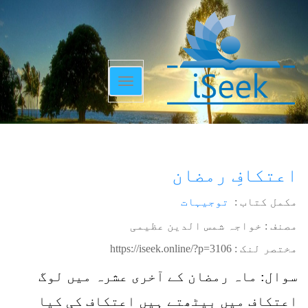
Toggle
navigation
اعتکافِ رمضان
مکمل کتاب :
توجیہات
مصنف : خواجہ شمس الدین عظیمی
مختصر لنک :
https://iseek.online/?p=3106
سوال: ماہ رمضان کے آخری عشرہ میں لوگ
اعتکاف میں بیٹھتے ہیں اعتکاف کی کیا