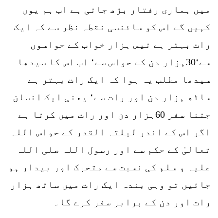
میں ہماری رفتار بڑھ جاتی ہے اب ہم یوں
کہیں گے اس کو سائنسی نقطہ نظر سے کہ ایک
رات بہتر ہے تیس ہزار خواب کے حواسوں
سے‘30ہزار دن کے حواس سے‘ اب اس کا سیدھا
سیدھا مطلب یہ ہوا کہ ایک رات بہتر ہے
ساٹھ ہزار دن اور رات سے‘ یعنی ایک انسان
جتنا سفر 60ہزار دن اور رات میں کرتا ہے
اگر اس کے اندر لیلتہ القدر کے حواس اللہ
تعالیٰ کے حکم سے اور رسول اللہ صلی اللہ
علیہ و سلم کی نسبت سے متحرک اور بیدار ہو
جائیں تو وہی بندہ ایک رات میں ساٹھ ہزار
رات اور دن کے برابر سفر کرے گا۔