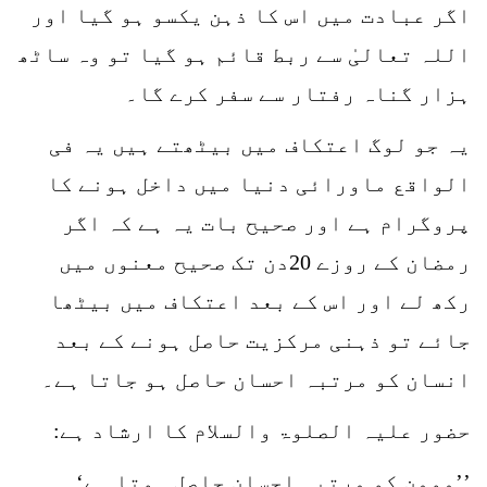
اگر عبادت میں اس کا ذہن یکسو ہو گیا اور
اللہ تعالیٰ سے ربط قائم ہو گیا تو وہ ساٹھ
ہزار گناہ رفتار سے سفر کرے گا۔
یہ جو لوگ اعتکاف میں بیٹھتے ہیں یہ فی
الواقع ماورائی دنیا میں داخل ہونے کا
پروگرام ہے اور صحیح بات یہ ہے کہ اگر
رمضان کے روزے 20دن تک صحیح معنوں میں
رکھ لے اور اس کے بعد اعتکاف میں بیٹھا
جائے تو ذہنی مرکزیت حاصل ہونے کے بعد
انسان کو مرتبہ احسان حاصل ہو جاتا ہے۔
حضور علیہ الصلوۃ والسلام کا ارشاد ہے:
’’مومن کو مرتبہ احسان حاصل ہوتا ہے‘