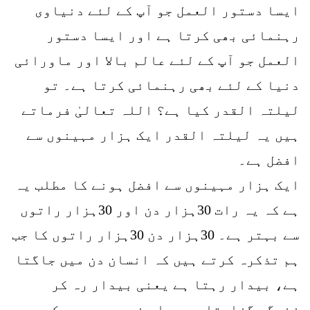
ایسا دستور العمل جو آپ کے لئے دنیاوی
رہنمائی بھی کرتا ہے اور ایسا دستور
العمل جو آپ کے لئے عالم بالا اور ماورائی
دنیا کے لئے بھی رہنمائی کرتا ہے۔ تو
لیلتہ القدر کیا ہے؟ اللہ تعالیٰ فرماتے
ہیں یہ لیلتہ القدر ایک ہزار مہینوں سے
افضل ہے۔
ایک ہزار مہینوں سے افضل ہونے کا مطلب یہ
ہے کہ یہ رات 30ہزار دن اور 30ہزار راتوں
سے بہتر ہے۔ 30ہزار دن 30ہزار راتوں کا جب
ہم تذکرہ کرتے ہیں کہ انسان دن میں جاگتا
ہے، بیدار رہتا ہے یعنی بیدار رہ کر
زندگی گزارتا ہے حواس خمسہ میں رہ کر