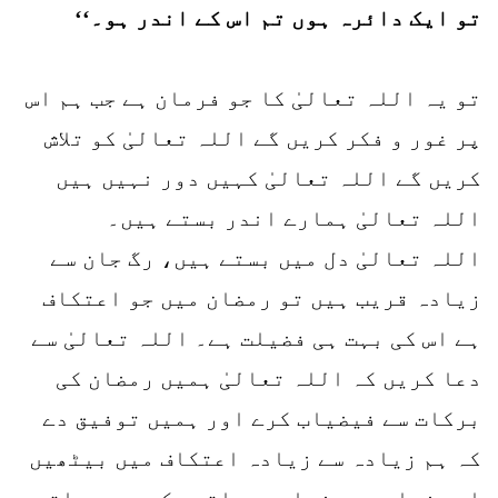
تو ایک دائرہ ہوں تم اس کے اندر ہو۔‘‘
تو یہ اللہ تعالیٰ کا جو فرمان ہے جب ہم اس
پر غور و فکر کریں گے اللہ تعالیٰ کو تلاش
کریں گے اللہ تعالیٰ کہیں دور نہیں ہیں
اللہ تعالیٰ ہمارے اندر بستے ہیں۔
اللہ تعالیٰ دل میں بستے ہیں، رگ جان سے
زیادہ قریب ہیں تو رمضان میں جو اعتکاف
ہے اس کی بہت ہی فضیلت ہے۔ اللہ تعالیٰ سے
دعا کریں کہ اللہ تعالیٰ ہمیں رمضان کی
برکات سے فیضیاب کرے اور ہمیں توفیق دے
کہ ہم زیادہ سے زیادہ اعتکاف میں بیٹھیں
اور زیادہ سے زیادہ مراقبہ کریں۔ مراقبہ