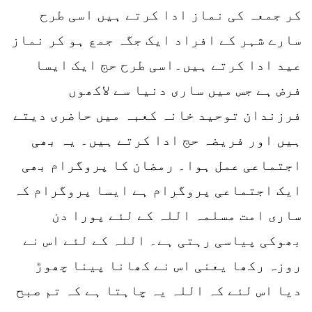
کر جمعہ کی نماز ادا کرتے ہیں اسی طرح
سارے شہر کے افراد ایک جگہ جمع ہو کر نماز
عید ادا کرتے ہیں۔اسی طرح حج ایک ایسا
فرض ہے جس میں ساری دنیا سے لاکھوں
فرزندان توحید خانہ کعبہ میں حاضری دیتے
ہیں اور فریضہ حج ادا کرتے ہیں۔ یہ بھی
اجتماعی عمل ہوا۔ رمضان کا پروگرام بھی
ایک اجتماعی پروگرام ہے ایسا پروگرام کہ
ساری امت مسلمہ اللہ کے لئے پورا دن
بھوکی پیاسی رہتی ہے۔ اللہ کے لئے اس نے
روزہ رکھا یعنی اس نے کھانا پینا چھوڑ
دیا اس لئے کہ اللہ یہ چاہتا ہے کہ تم صبح