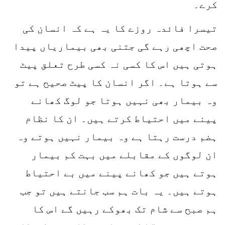
کرے۔
تیسرا فائدہ روزے کا یہ ہے کہ انسان کی
صحت اچھی رہے گی جتنی بھی بیماریاں پیدا
ہوتی ہیں اس کا کسی نہ کسی طرح تعلق پیٹ
سے ہوتا ہے۔ اگر انسان کا پیٹ صحیح ہے تو
وہ بیمار بھی نہیں ہوتا جو لوگ کھانے
پینے میں احتیاط کرتے ہیں۔ ان کا نظام
ہضم درست رہتا ہے وہ بیمار نہیں ہوتے وہ
ان لوگوں کے مقابلے میں بہت کم بیمار
ہوتے ہیں جو کھانے پینے میں بے احتیاط
ہوتے ہیں۔ یہ بات ہم سب جانتے ہیں تو جب
ہم صبح سے شام تک بھوکے رہیں گے اس کا