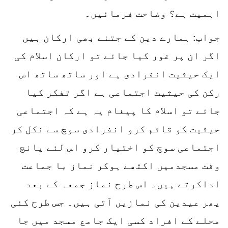
اہمیت ہے؟ وضاحت فرمائیں۔
جواب: ہمارے دین کے جتنے بھی ارکان ہیں
اگر ان پر غور کیا جائے تو ارکان اسلام کی
ایک حیثیت انفرادی ہے اور ساتھ ساتھ اس
رکن کی حیثیت اجتماعی ہے اگر تفکر کیا
جائے تو اسلام کا پیغام یہ ہے کہ اجتماعی
حیثیت کو قائم کرو انفرادی سوچ سے نکل کر
اجتماعی سوچ کو اختیار کرو اس لئے پانچ
وقت مسجدمیں اکٹھے ہوکر نماز با جماعت
اداکرتے ہیں۔ اس طرح نماز جمعہ کے بعد
پھر عیدین کی نمازیں آتی ہیں۔ جس طرح کئی
محلے کے افراد کسی ایک جامع مسجد میں جا