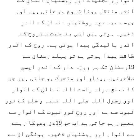
اندر منتقل ہونا شروع ہو جاتی ہیں اور
جیسے جیسے وہ روشنیاں انسان کے اندر
ذخیرہ ہوتی ہیں اسی مناسبت سے روح کے
اندر بالیدگی پیدا ہوتی ہے۔ روح کے اندر
طاقت پیدا ہوتی ہے تو پہلے رمضان سے
19رمضان تک ہر روزہ دار کے اندر ایسی
صلاحیتیں بیدار اور متحرک ہو جاتی ہیں جن
کا تعلق براہ راست اللہ تعالیٰ کے انوار
اور رسول اللہ صلی اللہ علیہ و سلم کے نور
نبوت سے ہے اور روح نور نبوت کے انوار سے
معمور ہو جاتی ہے اب جو 19دن بھوکا رہنے
سے انوار اور روشنیاں ذخیرہ ہونگی ان سے