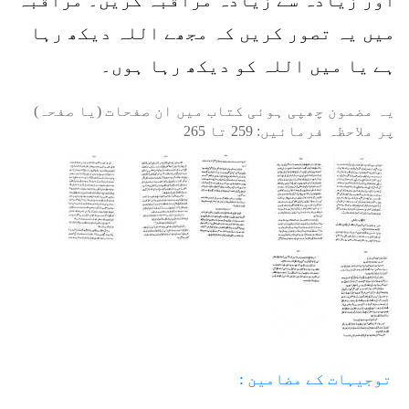
میں یہ تصور کریں کہ مجھے اللہ دیکھ رہا
ہے یا میں اللہ کو دیکھ رہا ہوں۔
یہ مضمون چھپی ہوئی کتاب میں ان صفحات (یا صفحہ)
پر ملاحظہ فرمائیں:
259
تا
265
توجیہات کے مضامین :