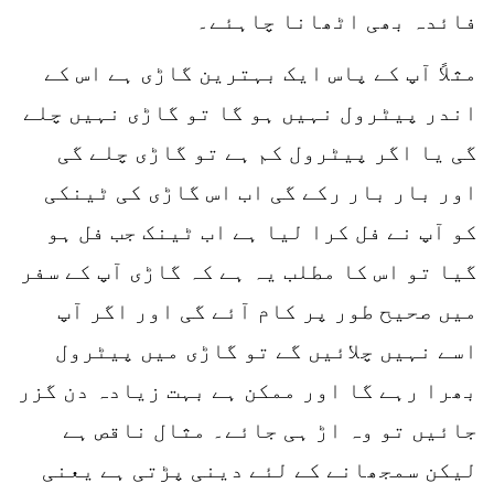
فائدہ بھی اٹھانا چاہئے۔
مثلاً آپ کے پاس ایک بہترین گاڑی ہے اس کے
اندر پیٹرول نہیں ہو گا تو گاڑی نہیں چلے
گی یا اگر پیٹرول کم ہے تو گاڑی چلے گی
اور بار بار رکے گی اب اس گاڑی کی ٹینکی
کو آپ نے فل کرا لیا ہے اب ٹینک جب فل ہو
گیا تو اس کا مطلب یہ ہے کہ گاڑی آپ کے سفر
میں صحیح طور پر کام آئے گی اور اگر آپ
اسے نہیں چلائیں گے تو گاڑی میں پیٹرول
بھرا رہے گا اور ممکن ہے بہت زیادہ دن گزر
جائیں تو وہ اڑ ہی جائے۔ مثال ناقص ہے
لیکن سمجھانے کے لئے دینی پڑتی ہے یعنی