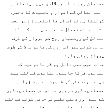
مسلمان روزے دار جب 19دن میں اپنے اندر
اللہ تعالیٰ کے انوار و تجلیات کا ذخیرہ
کرلیتا ہے تو اب اس کا استعمال زیر بحث
آتا ہے۔ استعمال سے مراد یہ ہے کہ اللہ
تعالیٰ کی روشنیاں روح کو پرواز کی طرف
مائل کرتی ہیں اب روح کی عالم بالا کی طرف
پرواز ہونی چاہئے۔
عالم غیب میں داخل ہو کر عالم غیب کا
مشاہدہ کرنا چاہئے۔ مشاہدے کے لئے بہت
زیادہ یکسوئی کی ضرورت ہے بہت زیادہ
جسمانی سکون ضروری ہے تو اس جسمانی سکون
کے لئے اور ذہنی یکسوئی حاصل کرنے کے لئے
اعتکاف کا مسئلہ سامنے آتا ہے یعنی