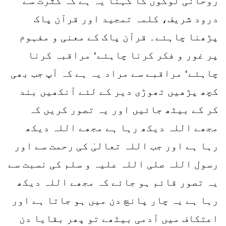
روحانی لوگوں کا کہنا یہ ہے کہ کثرت سے
درود شریف، کلمہ تمجید اور قرآن پاک
پڑھنا چاہئے۔ قرآن پاک کے معنی و مفہوم
پر غور و فکر کرنا چاہئے‘ مراقبہ کرنا
چاہئے‘ مراقبے سے مراد یہ ہے کہ آپ جب بھی
کچھ پڑھیں تھوڑی دیر کے لئے آنکھیں بند
کر کے بیٹھ جائیں اور یہ تصور کریں کہ
مجھے اللہ دیکھ رہا ہے مجھے اللہ دیکھ
رہا ہے اور جب اللہ تعالیٰ کی رحمت سے اور
رسول اللہ صلی اللہ علیہ و سلم کی نسبت سے
یہ تصور قائم ہو جائے کہ مجھے اللہ دیکھ
رہا ہے یہ چار پانچ دن میں ہو جاتا ہے اور
اعتکاف میں آدمی بیٹھے تو پھر بقایا دن