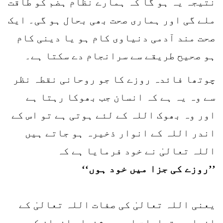
نتیجہ یہ ہو گا کہ ہمارے نظام ہضم کو طاقت
ملے گی اور ہماری صحت بھی بحال ہو گی۔ ایک
صحت مند آدمی دنیاوی کام ہو یا دینی کام
ہو صحیح طریقے سے سرانجام دے سکتا ہے۔
چوتھا فائدہ روزے کا جو روحانی نقطہ نظر
سے وہ یہ ہے کہ انسان جب بھوکا رہتا ہے
اور وہ بھوک اللہ کے لئے ہوتی ہے تو اس کے
اندر اللہ کے انوار ذخیرہ ہو جاتے ہیں
اللہ تعالیٰ نے خود فرمایا ہے کہ
’’روزے کی جزا میں خود ہوں‘‘
یعنی اللہ تعالیٰ کی صفات اللہ تعالیٰ کے
انوار و تجلیات اور روشنیاں انسان کے