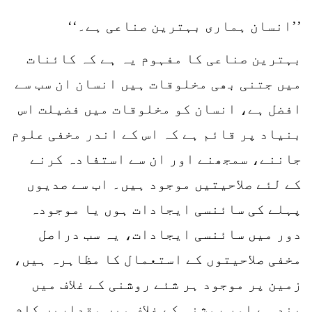
’’انسان ہماری بہترین صناعی ہے۔‘‘
بہترین صناعی کا مفہوم یہ ہے کہ کائنات
میں جتنی بھی مخلوقات ہیں انسان ان سب سے
افضل ہے، انسان کو مخلوقات میں فضیلت اس
بنیاد پر قائم ہے کہ اس کے اندر مخفی علوم
جاننے، سمجھنے اور ان سے استفادہ کرنے
کے لئے صلاحیتیں موجود ہیں۔ اب سے صدیوں
پہلے کی سائنسی ایجادات ہوں یا موجودہ
دور میں سائنسی ایجادات، یہ سب دراصل
مخفی صلاحیتوں کے استعمال کا مظاہرہ ہیں،
زمین پر موجود ہر شئے روشنی کے غلاف میں
بند ہے اور روشنی کے غلاف میں مقداریں کام