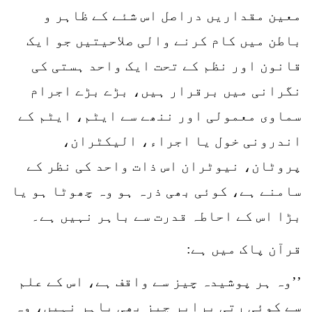
معین مقداریں دراصل اس شئے کے ظاہر و
باطن میں کام کرنے والی صلاحیتیں جو ایک
قانون اور نظم کے تحت ایک واحد ہستی کی
نگرانی میں برقرار ہیں، بڑے بڑے اجرام
سماوی معمولی اور ننھے سے ایٹم، ایٹم کے
اندرونی خول یا اجراء، الیکٹران،
پروٹان، نیوٹران اس ذات واحد کی نظر کے
سامنے ہے، کوئی بھی ذرہ ہو وہ چھوٹا ہو یا
بڑا اس کے احاطہ قدرت سے باہر نہیں ہے۔
قرآن پاک میں ہے:
’’وہ ہر پوشیدہ چیز سے واقف ہے، اس کے علم
سے کوئی رتی برابر چیز بھی باہر نہیں، وہ