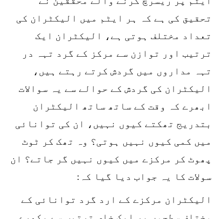
ایٹم پر ریسرچ کرنے والے محققین نے
تحقیق کی ہے کہ ہر ایٹم میں الیکٹران کی
تعداد مختلف ہوتی ہے، الیکٹران ایک
ترتیب اور توازن سے مرکز کے گرد تہہ در
تہہ مداروں میں گردش کرتے رہتے ہیں،
الیکٹران کی گردش کے حوالے سے یہ سوالات
ابھرے کہ وقت کے ساتھ ساتھ الیکٹران
بتدریج تھکتے کیوں نہیں، ان کی توانائی
میں کمی کیوں نہیں ہوتی؟ وہ تھک کر ٹوٹ
پھوٹ کر مرکزے میں کیوں نہیں گر جاتے؟ ان
سولات کا یہ جواب دیا گیا کہ:
الیکٹران مرکزے کے ارد گرد توانائی کے
مختلف سطحوں پر ایک خاص ترتیب سے بکھرے