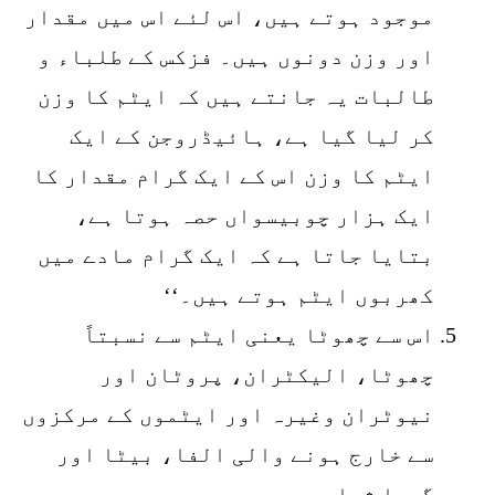
موجود ہوتے ہیں، اس لئے اس میں مقدار
اور وزن دونوں ہیں۔ فزکس کے طلباء و
طالبات یہ جانتے ہیں کہ ایٹم کا وزن
کر لیا گیا ہے، ہائیڈروجن کے ایک
ایٹم کا وزن اس کے ایک گرام مقدار کا
ایک ہزار چوبیسواں حصہ ہوتا ہے،
بتایا جاتا ہے کہ ایک گرام مادے میں
کھربوں ایٹم ہوتے ہیں۔‘‘
اس سے چھوٹا یعنی ایٹم سے نسبتاً
چھوٹا، الیکٹران، پروٹان اور
نیوٹران وغیرہ اور ایٹموں کے مرکزوں
سے خارج ہونے والی الفا، بیٹا اور
گیما شعاعیں۔