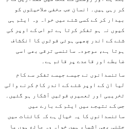
کر رہی ہیں۔ انسان جب مخفی صلاحیتوں کو
بیدار کر کے کسی شئے میں خواہ وہ ایٹم ہی
کیوں نہ ہو تفکر کرتا ہے تو اس کے اوپر کی
شئے کے اندر چھپی ہوئی قوتوں کا انکشاف
ہوتا ہے، موجودہ سائنسی ترقی بھی اسی
ضابطے اور قاعدے پر قائم ہے۔
سائنسدانوں نے جیسے جیسے تفکر سے کام
لیا ان کے اوپر شئے کے اندر کام کرنے والی
تخریبی اور تعمیری قوتیں آشکار ہو گئیں۔
جس کے نتیجے میں ایٹم کے بارے میں
سائنسدانوں کا یہ خیال ہے کہ کائنات میں
جتنی بھی اشیاء ہیں خواہ وہ مائع ہوں یا