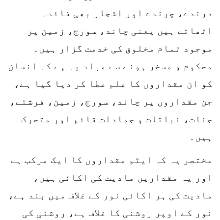
درندے، چرندے اور اشجار بھی فائدہ
اٹھاتے ہیں یعنی چاند، سورج، زمین پر
موجود تمام مخلوق کی خدمت گزار ہیں۔
محکوم و مسخر ہونے سے مراد یہ ہے کہ انسان
کو ان مقداروں کا علم عطا کر دیا گیا ہے،
جن مقداروں پر چاند، سورج، زمین، فرشتے،
جنات، نباتات و جمادات قائم اور متحرک
ہیں۔
مختصر یہ کہ ایٹم مقداروں کا ایک مرکب ہے
اور یہ مقداریں مادیت کی اکائی ہیں،
مادیت کی ہر اکائی نور کے غلاف میں بند ہے،
نور کے اوپر روشنی کا غلاف ہے، روشنی کی