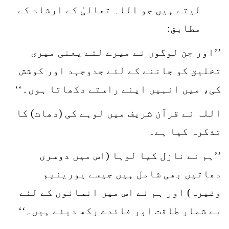
لیتے ہیں جو اللہ تعالیٰ کے ارشاد کے
مطابق:
’’اور جن لوگوں نے میرے لئے یعنی میری
تخلیق کو جاننے کے لئے جدوجہد اور کوشش
کی، میں انہیں اپنے راستے دکھاتا ہوں۔‘‘
اللہ نے قرآن شریف میں لوہے کی (دھات) کا
تذکرہ کیا ہے۔
’’ہم نے نازل کیا لوہا (اس میں دوسری
دھاتیں بھی شامل ہیں جیسے یورینیم
وغیرہ) اور ہم نے اس میں انسانوں کے لئے
بے شمار طاقت اور فائدے رکھ دیئے ہیں۔‘‘