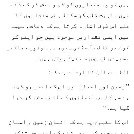
ہیں تو وہ مقداروں کو کم و بیش کر کے شئے
میں ماہیت قلب کر سکتا ہے، مقداروں کا
علم اس طرف اشارہ کرتا ہے کہ دھات، سیسہ
میں ایسی مقداریں موجود ہیں جو ایٹم کی
قوت پر غالب آ سکتی ہیں، یہ دونوں دھاتیں
تسویدی لہروں سے فیڈ ہوتی ہیں۔
اللہ تعالیٰ کا ارشاد ہے کہ:
’’زمین اور آسمان اور اس کے اندر جو کچھ
ہے سب کا سب انسانوں کے لئے مسخر کر دیا
گیا ہے۔‘‘
اس کا مفہوم یہ ہے کہ انسان زمین و آسمان
میں موجود کسی بھی شئے کے اندر جب تفکر