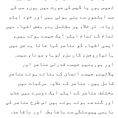
ٹھوس ہوں یا گیس کی صورت میں ہوں، سب کی
سب ایٹموں سے بنی ہوئی ہیں اور خود ایٹم
زیادہ تر خلاء پر مشتمل ہے، بعض اشیاء میں
تمام کے تمام ایٹم ایک جیسے ہوتے ہیں،
ایسی اشیاء کو عناصر کہا جاتا ہے جن میں
ہائیڈروجن، کاربن، لوہا، سونا، سیسہ
اور یورینیم جیسے قدرتی عناصر اور
پلاٹینم جیسے انسان کے بنائے ہوئے عناصر
شامل ہیں۔ عناصر کے علاوہ مرکبات میں
مختلف عناصر کے ایٹم ایک دوسرے میں جذب
اور گندھے ہوئے ہوتے ہیں اس طرح عناصر کی
باہمی پیوستگی سے باضابطہ اور باقاعدہ