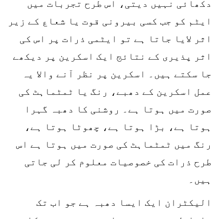
دکھائی نہیں دیتی، اس طرح تجربات میں
ایٹم کو جب کسی بیرونی قوت یا شعاع کے زیر
اثر لایا جاتا ہے تو ایٹمی ذرات پر اس کی
اثر پذیری کے نتائج ایک اسکرین پر دیکھے
جا سکتے ہیں۔ اسکرین پر نظر آنے والا یہ
عمل اسکرین کے دھبے، رنگ یا ٹمٹماہٹ کی
صورت میں ہوتا ہے۔ روشنی کا دھبہ گہرا
ہوتا ہے، بڑا ہوتا ہے، چھوٹا ہوتا ہے،
رنگ میں ٹمٹماہٹ کی صورت میں ہوتا ہے اس
طرح ذرات کی خصوصیات معلوم کر لی جاتی
ہیں۔
الیکٹران ایک ایسا دھبہ ہے جو اب تک