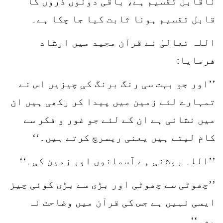
ناقابل تقسیم ہے، باقی دونوں ذروں کا
قابل تقسیم ہونا ثابت کیا جا چکا ہے۔
اللہ تعالیٰ نے قرآن مجید میں ارشاد
فرمایا:
’’اور جو بہت سی رنگ برنگ کی چیزیں اس نے
تمہارے لئے زمین میں پیدا کر رکھی ہیں ان
میں نشانی ہے ان کے لئے جو غور و فکر سے
کام لیتے ہیں یعنی ریسرچ کرتے ہیں۔‘‘
’’اللہ روشنی ہے آسمانوں اور زمین کی۔‘‘
’’چھوٹی سے چھوٹی اور بڑی سے بڑی کوئی چیز
ایسی نہیں ہے جس کی قرآن میں وضاحت نہ
ہو۔‘‘