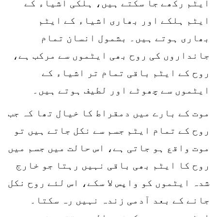
ایٹم رکھے جا سکتے ہیں، ہلکی اشیاء کے
ایٹم ہلکے اور بھاری اشیاء کے ایٹم
بھاری ہوتے ہیں۔ بشمول انسان تمام
جانداروں کی روح بھی ایٹموں سے مرکب ہے،
روح کے ایٹم باقی تمام تر اشیاء کے
ایٹموں سے چھوٹے اور لطیف ہوتے ہیں۔
موت کے بارے میں دمقراط کا خیال تھا کہ جب
روح کے تمام ایٹم جسم سے نکل جاتے ہیں تو
موت واقع ہو جاتی ہے، اس حالت میں جسم میں
روح کا ایٹم بھی باقی نہیں رہتا جو خارج
شدہ ایٹموں کو واپس لا سکے، اس لئے روح نکل
جانے کے بعد آدمی زندہ نہیں رہ سکتا۔