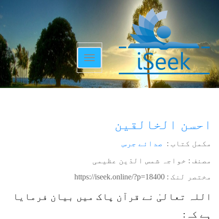
Toggle
navigation
احسن الخالقین
مکمل کتاب :
صدائے جرس
مصنف : خواجہ شمس الدّین عظیمی
مختصر لنک :
https://iseek.online/?p=18400
اللہ تعالیٰ نے قرآن پاک میں بیان فرمایا
ہے کہ: