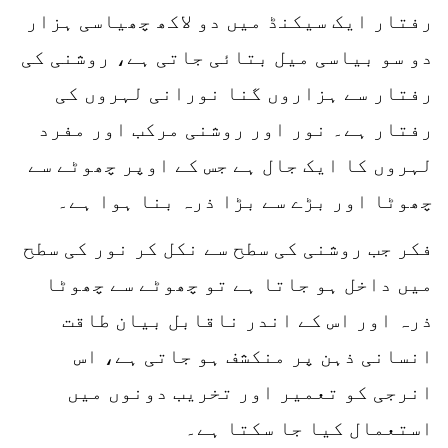
رفتار ایک سیکنڈ میں دو لاکھ چھیاسی ہزار
دو سو بیاسی میل بتائی جاتی ہے، روشنی کی
رفتار سے ہزاروں گنا نورانی لہروں کی
رفتار ہے۔ نور اور روشنی مرکب اور مفرد
لہروں کا ایک جال ہے جس کے اوپر چھوٹے سے
چھوٹا اور بڑے سے بڑا ذرہ بنا ہوا ہے۔
فکر جب روشنی کی سطح سے نکل کر نور کی سطح
میں داخل ہو جاتا ہے تو چھوٹے سے چھوٹا
ذرہ اور اس کے اندر ناقابل بیان طاقت
انسانی ذہن پر منکشف ہو جاتی ہے، اس
انرجی کو تعمیر اور تخریب دونوں میں
استعمال کیا جا سکتا ہے۔