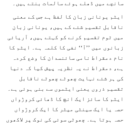
سانچے میں ڈھلے ہوئے سالمات بنتے ہیں۔
ایٹم یونانی زبان کا لفظ ہے جس کے معنی
ناقابل تقسیم شئے کے ہیں، یونانی زبان
میں ٹوم تقسیم کرنے کو کہتے ہیں، آریائی
زبانوں میں ’’آ‘‘ نفی کا کلمہ ہے۔ ایٹم کا
نام دمقراط نامی سائنسدان کا وضع کردہ
ہے، دمقراط نے یہ نظریہ پیش کیا کہ دنیا
کی ہر شئے نہایت چھوٹے چھوٹے ناقابل
تقسیم ذروں یعنی ایٹموں سے بنی ہوئی ہے۔
ایٹم کا سائز ایک انچ کا ڈھائی کروڑواں
حصہ یا ایک سینٹی میٹر کا ایک کروڑواں
حصہ ہوتا ہے۔ چھوٹی سوئی کی نوک پر لاکھوں