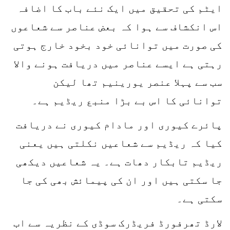
ایٹم کی تحقیق میں ایک نئے باب کا اضافہ
اس انکشاف سے ہوا کہ بعض عناصر سے شعاعوں
کی صورت میں توانائی خود بخود خارج ہوتی
رہتی ہے ایسے عناصر میں دریافت ہونے والا
سب سے پہلا عنصر یورینیم تھا لیکن
توانائی کا اس بے بڑا منبع ریڈیم ہے۔
پائرے کیوری اور مادام کیوری نے دریافت
کیا کہ ریڈیم سے شعاعیں نکلتی ہیں یعنی
ریڈیم تابکار دھات ہے۔ یہ شعاعیں دیکھی
جا سکتی ہیں اور ان کی پیمائش بھی کی جا
سکتی ہے۔
لارڈ تھرفورڈ فریڈرک سوڈی کے نظریہ سے اب