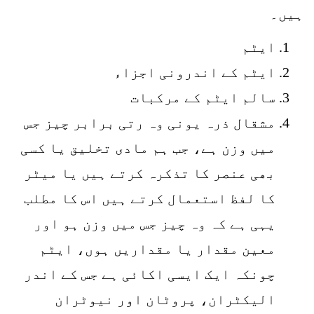
ہیں۔
ایٹم
ایٹم کے اندرونی اجزاء
سالم ایٹم کے مرکبات
مشقال ذرہ یونی وہ رتی برابر چیز جس
میں وزن ہے، جب ہم مادی تخلیق یا کسی
بھی عنصر کا تذکرہ کرتے ہیں یا میٹر
کا لفظ استعمال کرتے ہیں اس کا مطلب
یہی ہے کہ وہ چیز جس میں وزن ہو اور
معین مقدار یا مقداریں ہوں، ایٹم
چونکہ ایک ایسی اکائی ہے جس کے اندر
الیکٹران، پروٹان اور نیوٹران