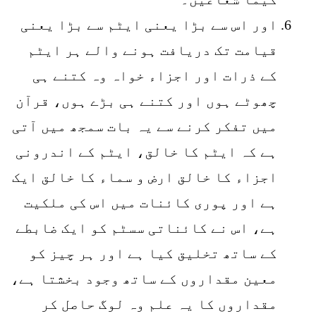
اور اس سے بڑا یعنی ایٹم سے بڑا یعنی
قیامت تک دریافت ہونے والے ہر ایٹم
کے ذرات اور اجزاء خواہ وہ کتنے ہی
چھوٹے ہوں اور کتنے ہی بڑے ہوں، قرآن
میں تفکر کرنے سے یہ بات سمجھ میں آتی
ہے کہ ایٹم کا خالق، ایٹم کے اندرونی
اجزاء کا خالق ارض و سماء کا خالق ایک
ہے اور پوری کائنات میں اس کی ملکیت
ہے، اس نے کائناتی سسٹم کو ایک ضابطے
کے ساتھ تخلیق کیا ہے اور ہر چیز کو
معین مقداروں کے ساتھ وجود بخشتا ہے،
مقداروں کا یہ علم وہ لوگ حاصل کر