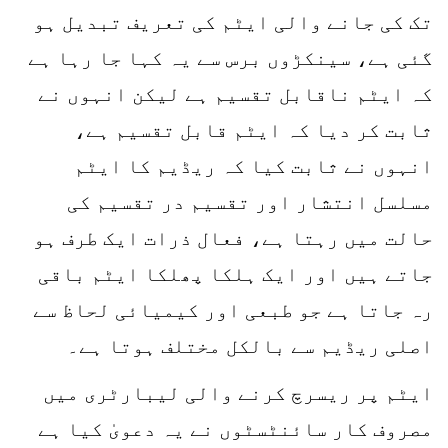
تک کی جانے والی ایٹم کی تعریف تبدیل ہو
گئی ہے، سینکڑوں برس سے یہ کہا جا رہا ہے
کہ ایٹم ناقابل تقسیم ہے لیکن انہوں نے
ثابت کر دیا کہ ایٹم قابل تقسیم ہے،
انہوں نے ثابت کیا کہ ریڈیم کا ایٹم
مسلسل انتشار اور تقسیم در تقسیم کی
حالت میں رہتا ہے، فعال ذرات ایک طرف ہو
جاتے ہیں اور ایک ہلکا پھلکا ایٹم باقی
رہ جاتا ہے جو طبعی اور کیمیائی لحاظ سے
اصلی ریڈیم سے بالکل مختلف ہوتا ہے۔
ایٹم پر ریسرچ کرنے والی لیبارٹری میں
مصروف کار سائنٹسٹوں نے یہ دعویٰ کیا ہے