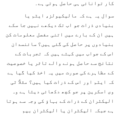
کار توانائی ہی حاصل ہوتی ہے۔
سوال یہ ہے کہ مالیکیولز، ایٹم یا
بنیادی ذرات جو اب تک دیکھے نہیں جا سکے
ہیں ان کے بارے میں اتنی مفصل معلومات کن
بنیادوں پر حاصل کی گئی ہیں؟ سائنسدان
اس کے جواب میں کہتے ہیں کہ تجربات کے
نتائج سے حاصل ہونے والے تاثر یا خصوصیت
کے مظاہرے کی صورت میں یہ اخذ کیا گیا ہے
کہ ایٹم اور اس کے ذرات کیا ہیں؟ مثلاً ٹی
وی اسکرین پر جو کچھ دکھائی دیتا ہے وہ
الیکٹران کے ذرات کے بہاؤ کی وجہ سے ہوتا
ہے جبکہ الیکٹران یا الیکٹران بیم