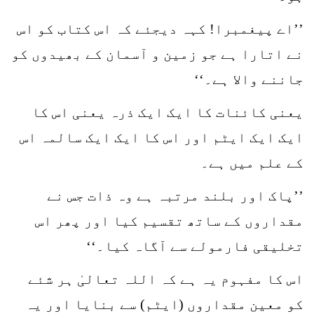
’’اے پیغمبرا! کہہ دیجئے کہ اس کتاب کو اس
نے اتارا ہے جو زمین و آسمان کے بھیدوں کو
جاننے والا ہے۔‘‘
یعنی کائنات کا ایک ایک ذرہ یعنی اس کا
ایک ایک ایٹم اور اس کا ایک ایک سالمہ اس
کے علم میں ہے۔
’’پاک اور بلند مرتبہ ہے وہ ذات جس نے
مقداروں کے ساتھ تقسیم کیا اور پھر اس
تخلیقی فارمولے سے آگاہ کیا۔‘‘
اس کا مفہوم یہ ہے کہ اللہ تعالیٰ ہر شئے
کو معین مقداروں (ایٹم) سے بنایا اور یہ