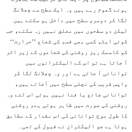
ہوئے گھوم رہے ہیں وہ ایک سطح سے چھلانگ
لگا کر دوسری سطح میں داخل ہو سکتے ہیں
لیکن دو سطحوں میں معلق نہیں رہ سکتے، جب
کوئی ایٹم کسی بھی قسم کی شعاع ’’حرارت‘‘
کو کاسمک ریز روشنی کی شعاعوں کے زیر اثر
آ جاتا ہے تو اس کے الیکٹرانوں میں
توانائی آ جاتی ہے اور وہ چھلانگ لگا کر
واپس قریب کی نچلی سطح میں آجاتے ہیں،
توانائی ضائع یا فنا نہیں ہوتی اس لئے وہ
روشنی کی صورت میں ظاہر ہوتی ہے، روشنی
کا طول موج توانائی کی اس مقدار کے مطابق
ہوتا ہے جو الیکٹران نے قبول کی تھی۔