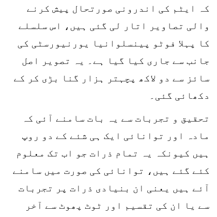
کہ ایٹم کی اندرونی صورتحال پیش کرنے
والی تصاویر اتار لی گئی ہیں، اس سلسلے
کا پہلا فوٹو پینسلوانیا یورنیورسٹی کی
جانب سے جاری کیا گیا ہے۔ یہ تصویر اصل
سائز سے دو لاکھ پچہتر ہزار گنا بڑی کر کے
دکھائی گئی۔
تحقیق و تجربات سے یہ بات سامنے آئی کہ
مادہ اور توانائی ایک ہی شئے کے دو روپ
ہیں کیونکہ یہ تمام ذرات جو اب تک معلوم
کئے گئے ہیں، توانائی کی صورت میں سامنے
آئے ہیں یعنی ان بنیادی ذرات پر تجربات
سے یا ان کی تقسیم اور ٹوٹ پھوٹ سے آخر