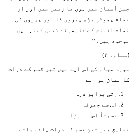
چیز آسمان میں ہوں یا زمین میں اور ان
تمام چھوٹی بڑی چیزوں کا اور چیزوں کی
تمام اقسام کے فارمولے کھلی کتاب میں
موجود ہیں۔‘‘
(سباء۔ ۳)
سورۃ سباء کی اس آیت میں تین قسم کے ذرات
کا بیان ہوا ہے
رتی برابر ذرہ
اس سے چھوٹا
نسبتاً اس سے بڑا
تخلیق میں تین قسم کے ذرات پائے جاتے