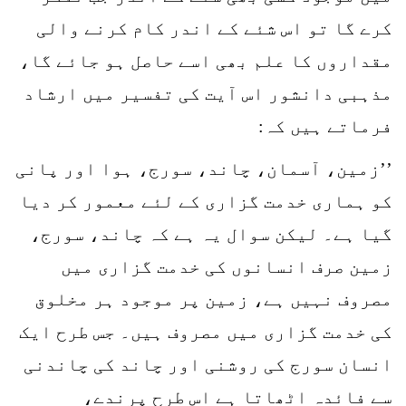
کرے گا تو اس شئے کے اندر کام کرنے والی
مقداروں کا علم بھی اسے حاصل ہو جائے گا،
مذہبی دانشور اس آیت کی تفسیر میں ارشاد
فرماتے ہیں کہ:
’’زمین، آسمان، چاند، سورج، ہوا اور پانی
کو ہماری خدمت گزاری کے لئے معمور کر دیا
گیا ہے۔ لیکن سوال یہ ہے کہ چاند، سورج،
زمین صرف انسانوں کی خدمت گزاری میں
مصروف نہیں ہے، زمین پر موجود ہر مخلوق
کی خدمت گزاری میں مصروف ہیں۔ جس طرح ایک
انسان سورج کی روشنی اور چاند کی چاندنی
سے فائدہ اٹھاتا ہے اس طرح پرندے،