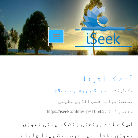
Toggle
navigation
آنت کااترنا
مکمل کتاب :
رنگ و روشنی سے علاج
مصنف : خواجہ شمس الدّین عظیمی
مختصر لنک :
https://iseek.online/?p=16544
اس کے لئے بینجنی رنگ کا پانی تھوڑی
تھوڑی مقدار میں عرصہ تک پینا چاہئے۔