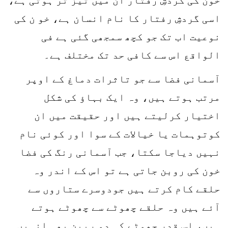
اسی گردشِ رفتار کا نام انسان ہے، خو ن کی
نوعیت اب تک جو کچھ سمجھی گئی ہے فی
الواقع اس سے کافی حد تک مختلف ہے۔
آسمانی فضا سے جو تاثرات دماغ کے اوپر
مرتب ہوتے ہیں، وہ ایک بہاؤ کی شکل
اختیار کرلیتے ہیں اور حقیقت میں ان
کوتوہمات یا خیالات کے سوا اور کوئی نام
نہیں دیاجا سکتا، جب آسمانی رنگ کی فضا
خون کی روبن جاتی ہے تو اس کے اندر وہ
حلقے کام کرتے ہیں جودوسرے ستاروں سے
آئے ہیں وہ حلقے چھوٹے سے چھوٹے ہوتے
ہیں، اس قدر چھوٹے کہ دو ربین بھی انہیں