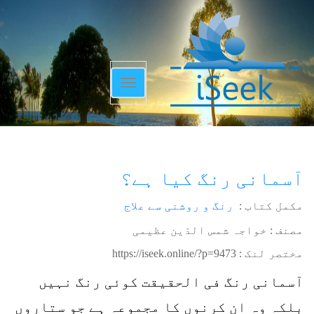
Toggle
navigation
آسمانی رنگ کیا ہے؟
مکمل کتاب :
رنگ و روشنی سے علاج
مصنف : خواجہ شمس الدّین عظیمی
مختصر لنک :
https://iseek.online/?p=9473
آسمانی رنگ فی الحقیقت کوئی رنگ نہیں
بلکہ وہ ان کرنوں کا مجموعہ ہے جو ستاروں