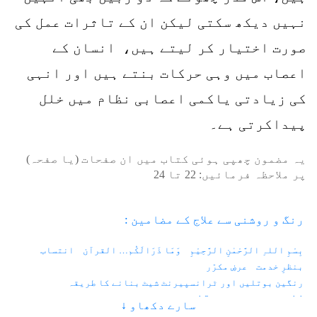
نہیں دیکھ سکتی لیکن ان کے تاثرات عمل کی
صورت اختیار کر لیتے ہیں، انسان کے
اعصاب میں وہی حرکات بنتے ہیں اور انہی
کی زیادتی یاکمی اعصابی نظام میں خلل
پیداکرتی ہے۔
یہ مضمون چھپی ہوئی کتاب میں ان صفحات (یا صفحہ)
پر ملاحظہ فرمائیں:
22
تا
24
رنگ و روشنی سے علاج کے مضامین :
بِسْمِ اللہِ الرَّحْمٰنِ الرَّحِیْمِ
وَمَا ذَرَالَکُم… القرآن
انتساب
بنظرِ خدمت
عرضِ مکرّر
رنگین بوتلیں اور ٹرانسپیرنٹ شیٹ بنانے کا طریقہ
1.1 - زندگی اور رنگ
1.2 - فوٹان اور الیکٹران
سارے دکھاو ↓
1.3 - کہکشانی نظام اور دو کھرب سورج