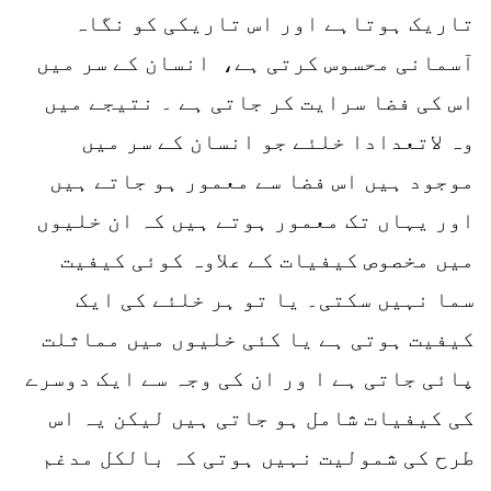
تاریک ہوتاہے اور اس تاریکی کو نگاہ
آسمانی محسوس کرتی ہے، انسان کے سر میں
اس کی فضا سرایت کر جاتی ہے ۔ نتیجے میں
وہ لاتعدادا خلئے جو انسان کے سر میں
موجود ہیں اس فضا سے معمور ہو جاتے ہیں
اور یہاں تک معمور ہوتے ہیں کہ ان خلیوں
میں مخصوص کیفیات کے علاوہ کوئی کیفیت
سما نہیں سکتی۔ یا تو ہر خلئے کی ایک
کیفیت ہوتی ہے یا کئی خلیوں میں مماثلت
پائی جاتی ہے ا ور ان کی وجہ سے ایک دوسرے
کی کیفیات شامل ہو جاتی ہیں لیکن یہ اس
طرح کی شمولیت نہیں ہوتی کہ بالکل مدغم