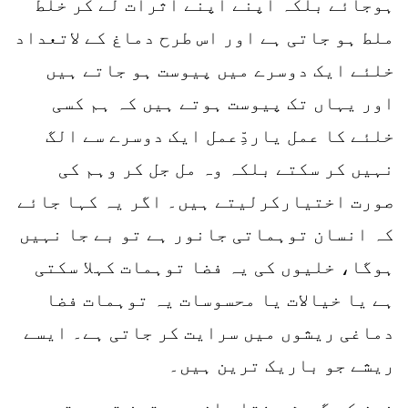
ہوجائے بلکہ اپنے اپنے اثرات لے کر خلط
ملط ہو جاتی ہے اور اس طرح دماغ کے لاتعداد
خلئے ایک دوسرے میں پیوست ہو جاتے ہیں
اور یہاں تک پیوست ہوتے ہیں کہ ہم کسی
خلئے کا عمل یاردِّعمل ایک دوسرے سے الگ
نہیں کر سکتے بلکہ وہ مل جل کر وہم کی
صورت اختیارکرلیتے ہیں۔ اگر یہ کہا جائے
کہ انسان توہماتی جانور ہے تو بے جا نہیں
ہوگا، خلیوں کی یہ فضا توہمات کہلا سکتی
ہے یا خیالات یا محسوسات یہ توہمات فضا
دماغی ریشوں میں سرایت کر جاتی ہے۔ ایسے
ریشے جو باریک ترین ہیں۔
خون کی گردشِ رفتار ان میں تیز تر ہوتی ہے،